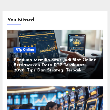
You Missed
RTp Online
Panduan Memilih Situs Judi Slot Online
Berdasarkan Data RTP Terakurat
2026: Tips Dan Strategi Terbaik