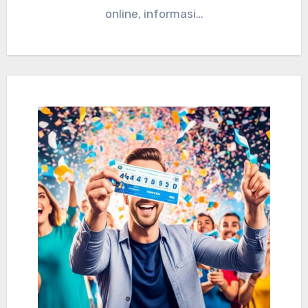
online, informasi…