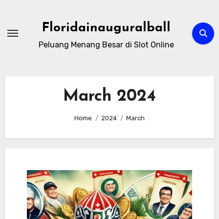
Skip
to
Floridainauguralball
content
Peluang Menang Besar di Slot Online
March 2024
Home
2024
March