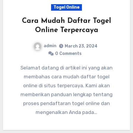
Togel Online
Cara Mudah Daftar Togel
Online Terpercaya
admin
March 23, 2024
0
Comments
Selamat datang di artikel ini yang akan
membahas cara mudah daftar togel
online di situs terpercaya. Kami akan
memberikan panduan lengkap tentang
proses pendaftaran togel online dan
mengenalkan Anda pada…