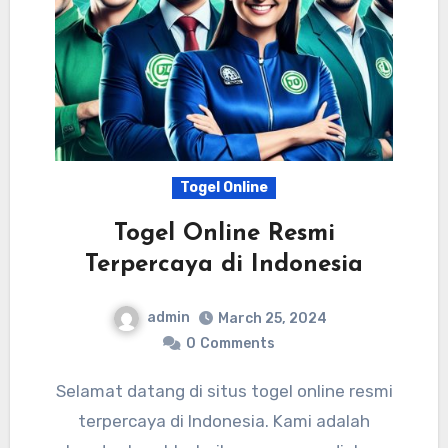
Togel Online
Togel Online Resmi
Terpercaya di Indonesia
admin
March 25, 2024
0
Comments
Selamat datang di situs togel online resmi
terpercaya di Indonesia. Kami adalah