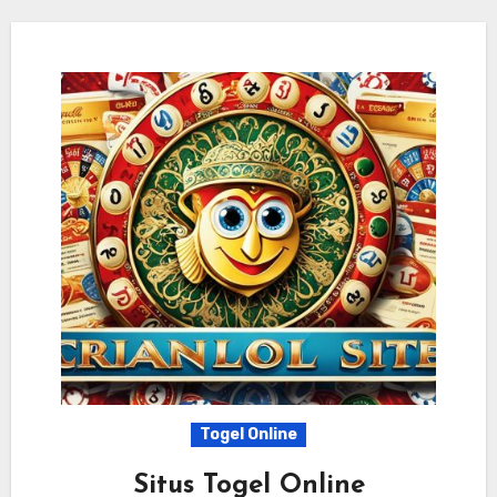
Togel Online
Situs Togel Online