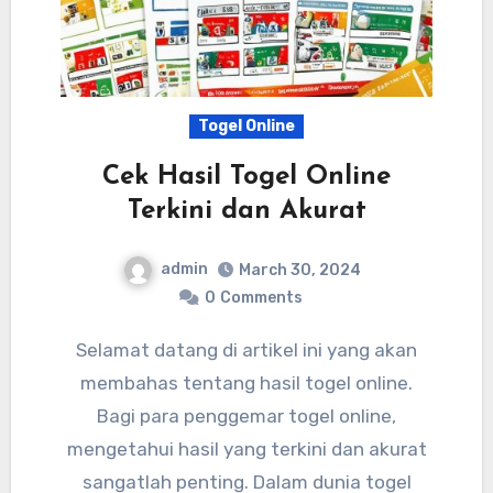
Togel Online
Cek Hasil Togel Online
Terkini dan Akurat
admin
March 30, 2024
0
Comments
Selamat datang di artikel ini yang akan
membahas tentang hasil togel online.
Bagi para penggemar togel online,
mengetahui hasil yang terkini dan akurat
sangatlah penting. Dalam dunia togel