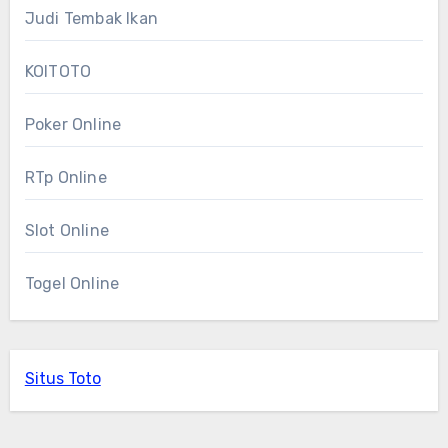
Judi Tembak Ikan
KOITOTO
Poker Online
RTp Online
Slot Online
Togel Online
Situs Toto