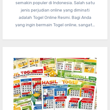
semakin populer di Indonesia. Salah satu
jenis perjudian online yang diminati
adalah Togel Online Resmi. Bagi Anda
yang ingin bermain Togel online, sangat…