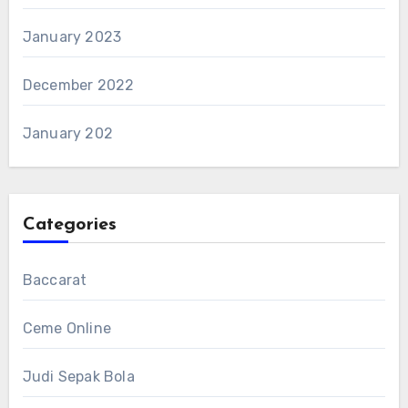
January 2023
December 2022
January 202
Categories
Baccarat
Ceme Online
Judi Sepak Bola