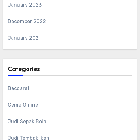
January 2023
December 2022
January 202
Categories
Baccarat
Ceme Online
Judi Sepak Bola
Judi Tembak Ikan