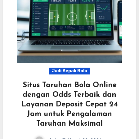
Judi Sepak Bola
Situs Taruhan Bola Online
dengan Odds Terbaik dan
Layanan Deposit Cepat 24
Jam untuk Pengalaman
Taruhan Maksimal