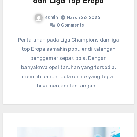
dan Liga Top Eropa
admin
March 26, 2026
0
Comments
Pertaruhan pada Liga Champions dan liga
top Eropa semakin populer di kalangan
penggemar sepak bola. Dengan
banyaknya opsi taruhan yang tersedia,
memilih bandar bola online yang tepat
bisa menjadi tantangan.…