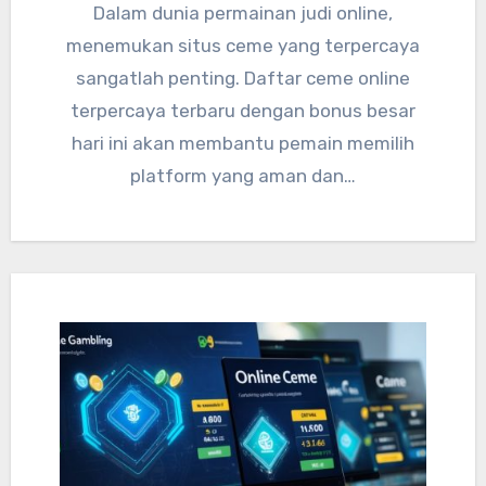
Dalam dunia permainan judi online,
menemukan situs ceme yang terpercaya
sangatlah penting. Daftar ceme online
terpercaya terbaru dengan bonus besar
hari ini akan membantu pemain memilih
platform yang aman dan…