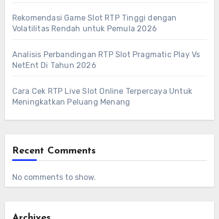
Rekomendasi Game Slot RTP Tinggi dengan
Volatilitas Rendah untuk Pemula 2026
Analisis Perbandingan RTP Slot Pragmatic Play Vs
NetEnt Di Tahun 2026
Cara Cek RTP Live Slot Online Terpercaya Untuk
Meningkatkan Peluang Menang
Recent Comments
No comments to show.
Archives