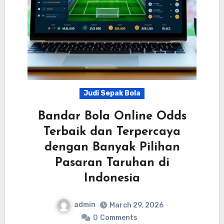
Judi Sepak Bola
Bandar Bola Online Odds
Terbaik dan Terpercaya
dengan Banyak Pilihan
Pasaran Taruhan di
Indonesia
admin
March 29, 2026
0
Comments