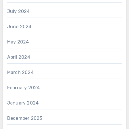
July 2024
June 2024
May 2024
April 2024
March 2024
February 2024
January 2024
December 2023