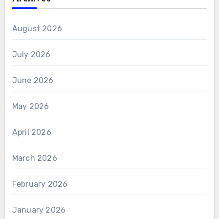
August 2026
July 2026
June 2026
May 2026
April 2026
March 2026
February 2026
January 2026