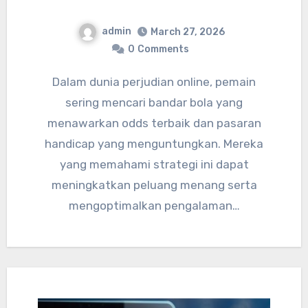
admin
March 27, 2026
0
Comments
Dalam dunia perjudian online, pemain
sering mencari bandar bola yang
menawarkan odds terbaik dan pasaran
handicap yang menguntungkan. Mereka
yang memahami strategi ini dapat
meningkatkan peluang menang serta
mengoptimalkan pengalaman…