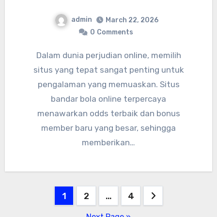
admin
March 22, 2026
0
Comments
Dalam dunia perjudian online, memilih
situs yang tepat sangat penting untuk
pengalaman yang memuaskan. Situs
bandar bola online terpercaya
menawarkan odds terbaik dan bonus
member baru yang besar, sehingga
memberikan…
Posts
1
2
…
4
pagination
Next Page »