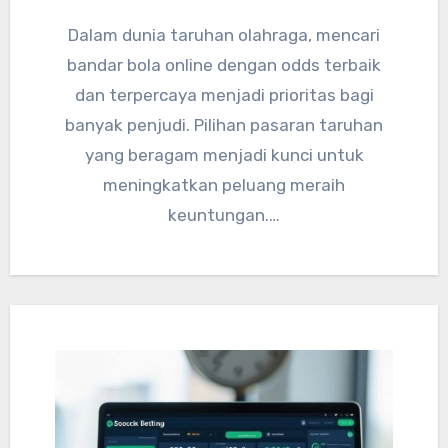
Dalam dunia taruhan olahraga, mencari
bandar bola online dengan odds terbaik
dan terpercaya menjadi prioritas bagi
banyak penjudi. Pilihan pasaran taruhan
yang beragam menjadi kunci untuk
meningkatkan peluang meraih
keuntungan.…