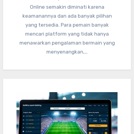
Online semakin diminati karena
keamanannya dan ada banyak pilihan
yang tersedia. Para pemain banyak
mencari platform yang tidak hanya
menawarkan pengalaman bermain yang
menyenangkan,…