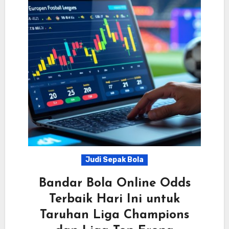
Judi Sepak Bola
Bandar Bola Online Odds
Terbaik Hari Ini untuk
Taruhan Liga Champions