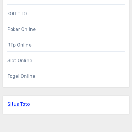
KOITOTO
Poker Online
RTp Online
Slot Online
Togel Online
Situs Toto