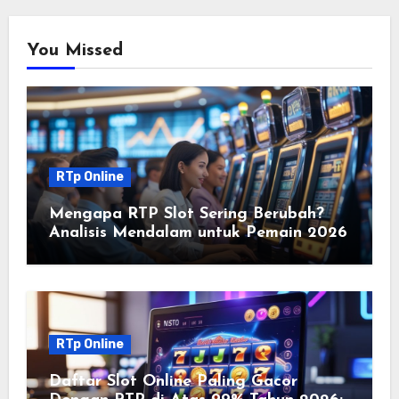
You Missed
RTp Online
Mengapa RTP Slot Sering Berubah?
Analisis Mendalam untuk Pemain 2026
RTp Online
Daftar Slot Online Paling Gacor