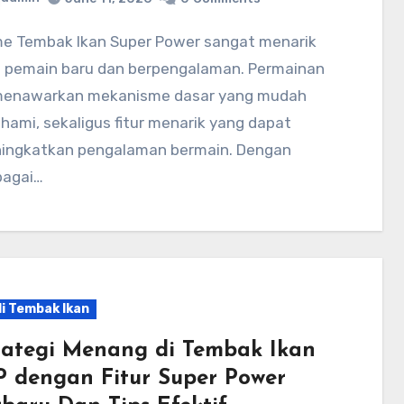
i pemain baru dan berpengalaman. Permainan
 menawarkan mekanisme dasar yang mudah
hami, sekaligus fitur menarik yang dapat
ingkatkan pengalaman bermain. Dengan
bagai…
i Tembak Ikan
rategi Menang di Tembak Ikan
P dengan Fitur Super Power