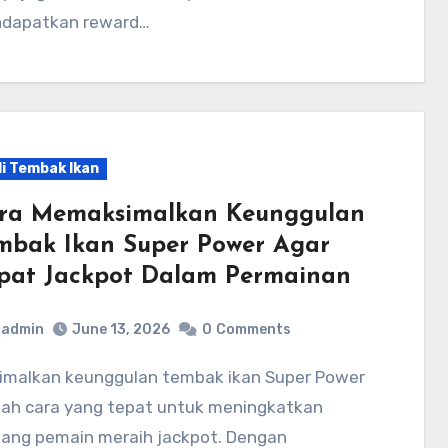
dapatkan reward…
i Tembak Ikan
ra Memaksimalkan Keunggulan
mbak Ikan Super Power Agar
pat Jackpot Dalam Permainan
admin
June 13, 2026
0
Comments
lah cara yang tepat untuk meningkatkan
uang pemain meraih jackpot. Dengan