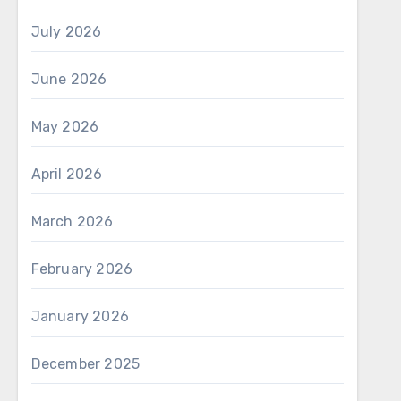
July 2026
June 2026
May 2026
April 2026
March 2026
February 2026
January 2026
December 2025