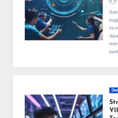
Game Tembak Ikan Super Power sangat menarik
bag
ini
dipa
men
ber
Jud
St
VI