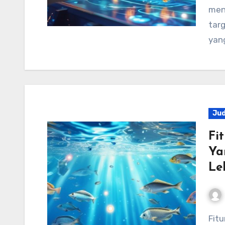
men
targ
yan
Jud
Fi
Ya
Le
Fitur unggulan dalam permainan Tembak Ikan VIP