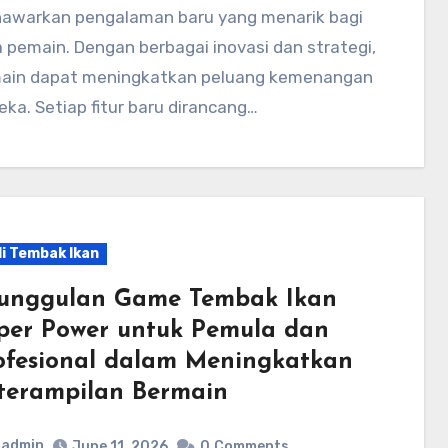
awarkan pengalaman baru yang menarik bagi
 pemain. Dengan berbagai inovasi dan strategi,
ain dapat meningkatkan peluang kemenangan
ka. Setiap fitur baru dirancang…
i Tembak Ikan
unggulan Game Tembak Ikan
per Power untuk Pemula dan
ofesional dalam Meningkatkan
terampilan Bermain
admin
June 11, 2026
0
Comments