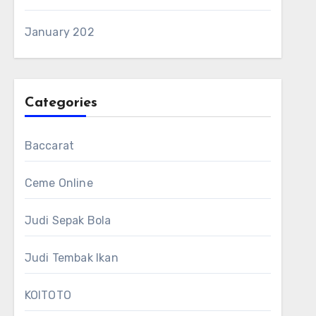
January 202
Categories
Baccarat
Ceme Online
Judi Sepak Bola
Judi Tembak Ikan
KOITOTO