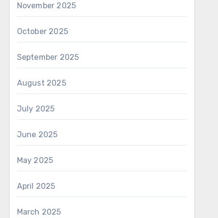
November 2025
October 2025
September 2025
August 2025
July 2025
June 2025
May 2025
April 2025
March 2025