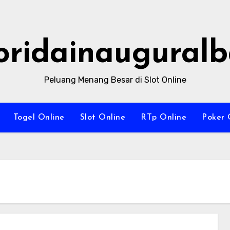
oridainauguralb
Peluang Menang Besar di Slot Online
Togel Online
Slot Online
RTp Online
Poker 