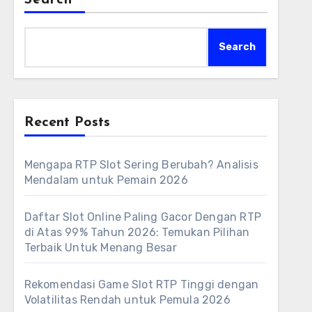
Search
Search
Recent Posts
Mengapa RTP Slot Sering Berubah? Analisis
Mendalam untuk Pemain 2026
Daftar Slot Online Paling Gacor Dengan RTP
di Atas 99% Tahun 2026: Temukan Pilihan
Terbaik Untuk Menang Besar
Rekomendasi Game Slot RTP Tinggi dengan
Volatilitas Rendah untuk Pemula 2026