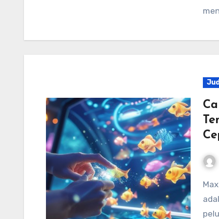
men
Jud
Ca
Te
Ce
Maximalkan keunggulan tembak ikan Super Power
ada
pel