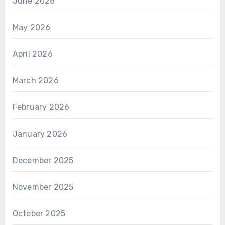
June 2026
May 2026
April 2026
March 2026
February 2026
January 2026
December 2025
November 2025
October 2025