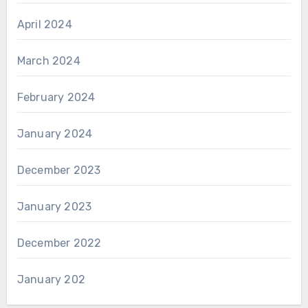
April 2024
March 2024
February 2024
January 2024
December 2023
January 2023
December 2022
January 202