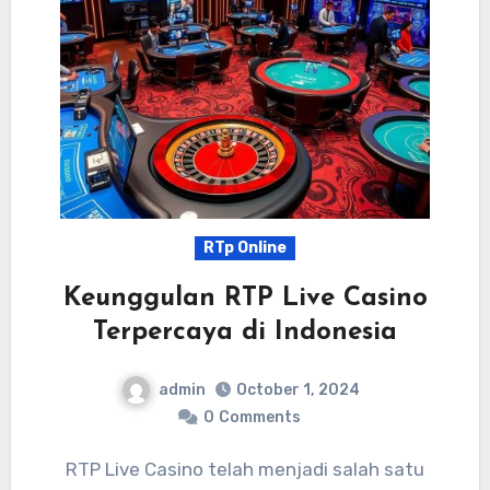
RTp Online
Keunggulan RTP Live Casino
Terpercaya di Indonesia
admin
October 1, 2024
0
Comments
RTP Live Casino telah menjadi salah satu