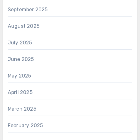
September 2025
August 2025
July 2025
June 2025
May 2025
April 2025
March 2025
February 2025