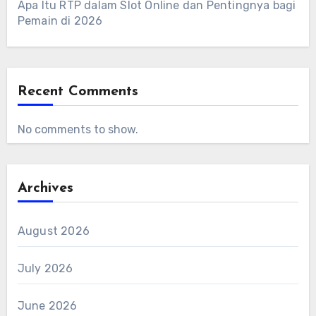
Apa Itu RTP dalam Slot Online dan Pentingnya bagi
Pemain di 2026
Recent Comments
No comments to show.
Archives
August 2026
July 2026
June 2026