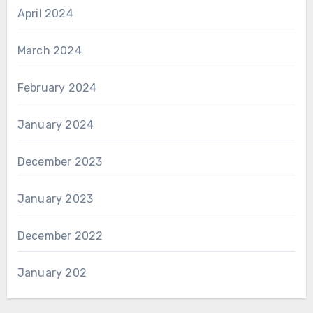
April 2024
March 2024
February 2024
January 2024
December 2023
January 2023
December 2022
January 202