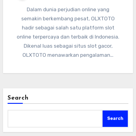
Dalam dunia perjudian online yang
semakin berkembang pesat, OLXTOTO
hadir sebagai salah satu platform slot
online terpercaya dan terbaik di Indonesia.
Dikenal luas sebagai situs slot gacor,
OLXTOTO menawarkan pengalaman…
Search
Search