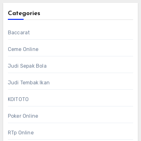
Categories
Baccarat
Ceme Online
Judi Sepak Bola
Judi Tembak Ikan
KOITOTO
Poker Online
RTp Online