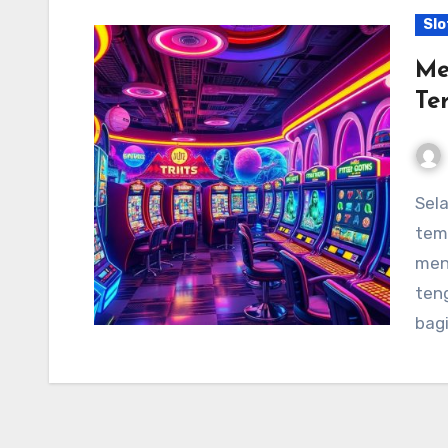
Slo
Me
Te
Selamat datang di dunia slot online terpercaya,
tem
men
teng
bag