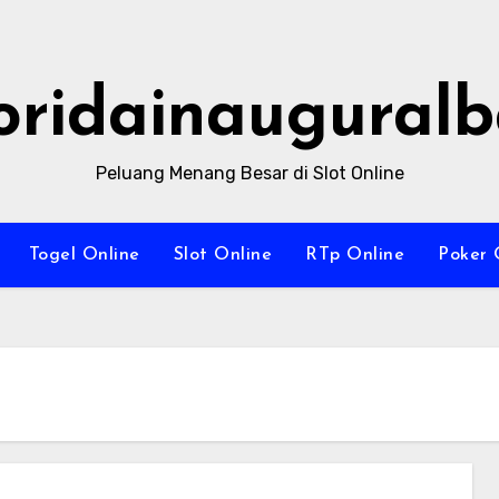
oridainauguralb
Peluang Menang Besar di Slot Online
Togel Online
Slot Online
RTp Online
Poker 