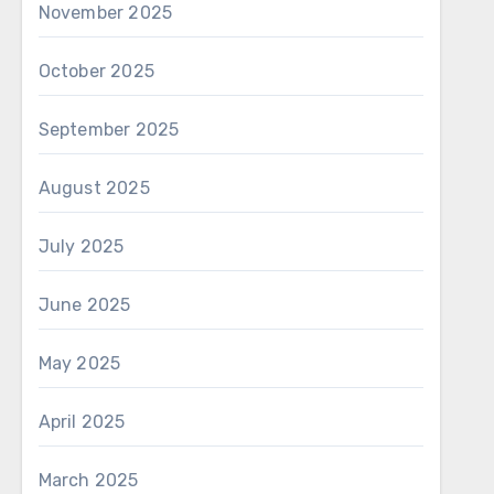
November 2025
October 2025
September 2025
August 2025
July 2025
June 2025
May 2025
April 2025
March 2025