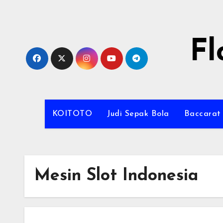
Skip
to
content
Fl
KOITOTO
Judi Sepak Bola
Baccarat
Mesin Slot Indonesia