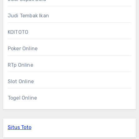
Judi Tembak Ikan
KOITOTO
Poker Online
RTp Online
Slot Online
Togel Online
Situs Toto