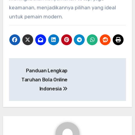
keamanan, menjadikannya pilihan yang ideal
untuk pemain modern.
Post
Panduan Lengkap
navigation
Taruhan Bola Online
Indonesia