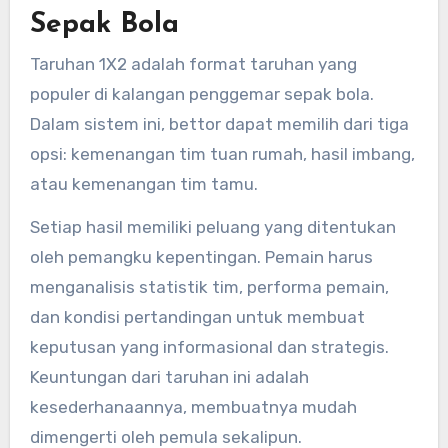
Sepak Bola
Taruhan 1X2 adalah format taruhan yang
populer di kalangan penggemar sepak bola.
Dalam sistem ini, bettor dapat memilih dari tiga
opsi: kemenangan tim tuan rumah, hasil imbang,
atau kemenangan tim tamu.
Setiap hasil memiliki peluang yang ditentukan
oleh pemangku kepentingan. Pemain harus
menganalisis statistik tim, performa pemain,
dan kondisi pertandingan untuk membuat
keputusan yang informasional dan strategis.
Keuntungan dari taruhan ini adalah
kesederhanaannya, membuatnya mudah
dimengerti oleh pemula sekalipun.