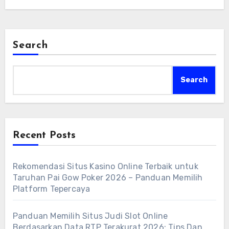
Search
Search
Recent Posts
Rekomendasi Situs Kasino Online Terbaik untuk
Taruhan Pai Gow Poker 2026 – Panduan Memilih
Platform Tepercaya
Panduan Memilih Situs Judi Slot Online
Berdasarkan Data RTP Terakurat 2026: Tips Dan