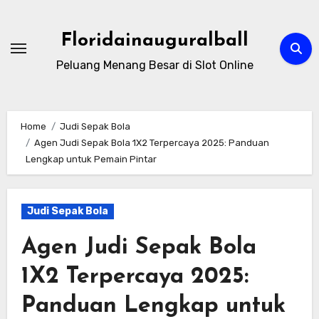
Skip
to
Floridainauguralball
content
Peluang Menang Besar di Slot Online
Home
Judi Sepak Bola
Agen Judi Sepak Bola 1X2 Terpercaya 2025: Panduan
Lengkap untuk Pemain Pintar
Judi Sepak Bola
Agen Judi Sepak Bola
1X2 Terpercaya 2025:
Panduan Lengkap untuk