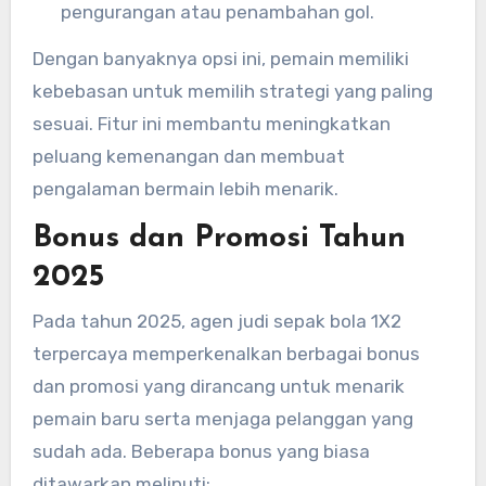
pengurangan atau penambahan gol.
Dengan banyaknya opsi ini, pemain memiliki
kebebasan untuk memilih strategi yang paling
sesuai. Fitur ini membantu meningkatkan
peluang kemenangan dan membuat
pengalaman bermain lebih menarik.
Bonus dan Promosi Tahun
2025
Pada tahun 2025, agen judi sepak bola 1X2
terpercaya memperkenalkan berbagai bonus
dan promosi yang dirancang untuk menarik
pemain baru serta menjaga pelanggan yang
sudah ada. Beberapa bonus yang biasa
ditawarkan meliputi: