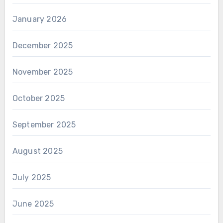
January 2026
December 2025
November 2025
October 2025
September 2025
August 2025
July 2025
June 2025