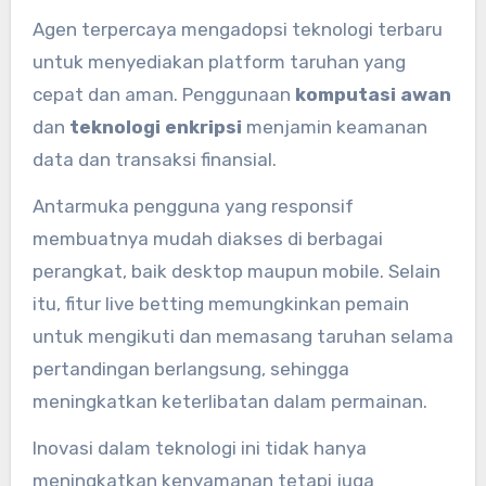
Agen terpercaya mengadopsi teknologi terbaru
untuk menyediakan platform taruhan yang
cepat dan aman. Penggunaan
komputasi awan
dan
teknologi enkripsi
menjamin keamanan
data dan transaksi finansial.
Antarmuka pengguna yang responsif
membuatnya mudah diakses di berbagai
perangkat, baik desktop maupun mobile. Selain
itu, fitur live betting memungkinkan pemain
untuk mengikuti dan memasang taruhan selama
pertandingan berlangsung, sehingga
meningkatkan keterlibatan dalam permainan.
Inovasi dalam teknologi ini tidak hanya
meningkatkan kenyamanan tetapi juga