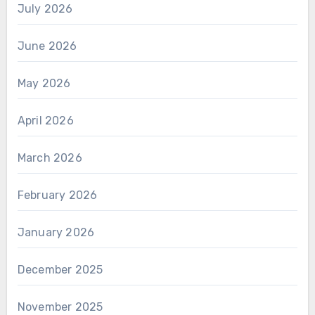
July 2026
June 2026
May 2026
April 2026
March 2026
February 2026
January 2026
December 2025
November 2025