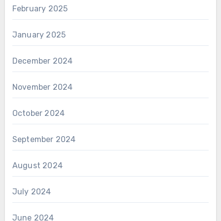
February 2025
January 2025
December 2024
November 2024
October 2024
September 2024
August 2024
July 2024
June 2024