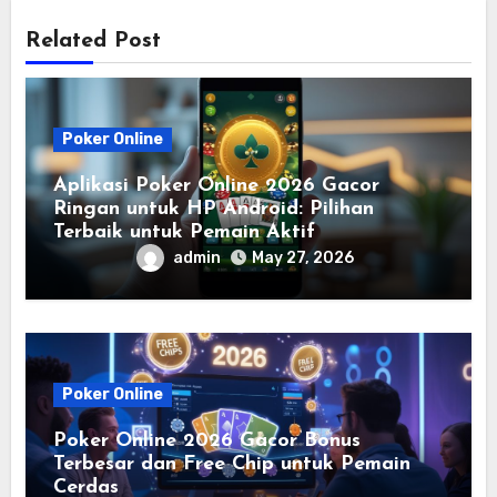
Related Post
Poker Online
Aplikasi Poker Online 2026 Gacor
Ringan untuk HP Android: Pilihan
Terbaik untuk Pemain Aktif
admin
May 27, 2026
Poker Online
Poker Online 2026 Gacor Bonus
Terbesar dan Free Chip untuk Pemain
Cerdas