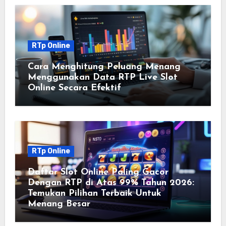
RTp Online
Cara Menghitung Peluang Menang
Menggunakan Data RTP Live Slot
Online Secara Efektif
RTp Online
Daftar Slot Online Paling Gacor
Dengan RTP di Atas 99% Tahun 2026:
Temukan Pilihan Terbaik Untuk
Menang Besar