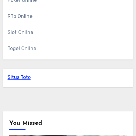
Poker Online
RTp Online
Slot Online
Togel Online
Situs Toto
You Missed