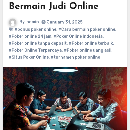
Bermain Judi Online
By
admin
January 31, 2025
#bonus poker online
,
#Cara bermain poker online
,
#Poker online 24 jam
,
#Poker Online Indonesia
,
#Poker online tanpa deposit
,
#Poker online terbaik
,
#Poker Online Terpercaya
,
#Poker online uang asli
,
#Situs Poker Online
,
#turnamen poker online