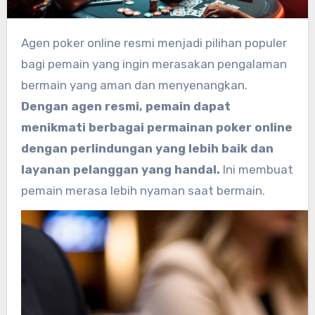
Agen poker online resmi menjadi pilihan populer
bagi pemain yang ingin merasakan pengalaman
bermain yang aman dan menyenangkan.
Dengan agen resmi, pemain dapat
menikmati berbagai permainan poker online
dengan perlindungan yang lebih baik dan
layanan pelanggan yang handal.
Ini membuat
pemain merasa lebih nyaman saat bermain.