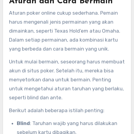
Aturan dan Cara Bermain
Aturan poker online cukup sederhana. Pemain
harus mengenali jenis permainan yang akan
dimainkan, seperti Texas Hold’em atau Omaha.
Dalam setiap permainan, ada kombinasi kartu
yang berbeda dan cara bermain yang unik.
Untuk mulai bermain, seseorang harus membuat
akun di situs poker. Setelah itu, mereka bisa
menyetorkan dana untuk bermain. Penting
untuk mengetahui aturan taruhan yang berlaku,
seperti blind dan ante.
Berikut adalah beberapa istilah penting:
Blind
: Taruhan wajib yang harus dilakukan
sebelum kartu dibagikan.