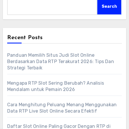
Search
Recent Posts
Panduan Memilih Situs Judi Slot Online
Berdasarkan Data RTP Terakurat 2026: Tips Dan
Strategi Terbaik
Mengapa RTP Slot Sering Berubah? Analisis
Mendalam untuk Pemain 2026
Cara Menghitung Peluang Menang Menggunakan
Data RTP Live Slot Online Secara Efektif
Daftar Slot Online Paling Gacor Dengan RTP di