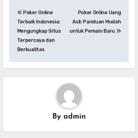
Post
Poker Online
Poker Online Uang
navigation
Terbaik Indonesia:
Asli: Panduan Mudah
Mengungkap Situs
untuk Pemain Baru
Terpercaya dan
Berkualitas
By
admin