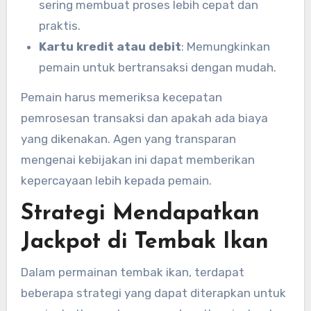
sering membuat proses lebih cepat dan
praktis.
Kartu kredit atau debit
: Memungkinkan
pemain untuk bertransaksi dengan mudah.
Pemain harus memeriksa kecepatan
pemrosesan transaksi dan apakah ada biaya
yang dikenakan. Agen yang transparan
mengenai kebijakan ini dapat memberikan
kepercayaan lebih kepada pemain.
Strategi Mendapatkan
Jackpot di Tembak Ikan
Dalam permainan tembak ikan, terdapat
beberapa strategi yang dapat diterapkan untuk