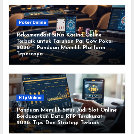
Poker Online
Rekomendasi Situs Kasino Online
Terbaik untuk Taruhan Pai Gow Poker
2026 – Panduan Memilih Platform
Tepercaya
RTp Online
Panduan Memilih Situs Judi Slot Online
Berdasarkan Data RTP Terakurat
2026: Tips Dan Strategi Terbaik