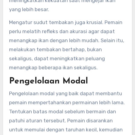
meningkatkan kekuatan saat mengejar ikan
yang lebih besar.
Mengatur sudut tembakan juga krusial. Pemain
perlu melatih refleks dan akurasi agar dapat
menangkap ikan dengan lebih mudah. Selain itu,
melakukan tembakan bertahap, bukan
sekaligus, dapat meningkatkan peluang
menangkap beberapa ikan sekaligus.
Pengelolaan Modal
Pengelolaan modal yang baik dapat membantu
pemain mempertahankan permainan lebih lama.
Tentukan batas modal sebelum bermain dan
patuhi aturan tersebut. Pemain disarankan
untuk memulai dengan taruhan kecil, kemudian