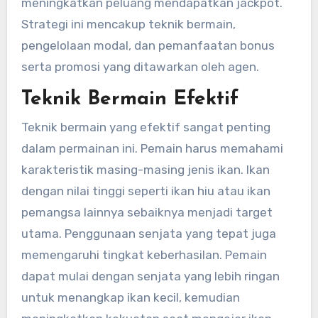
meningkatkan peluang mendapatkan jackpot.
Strategi ini mencakup teknik bermain,
pengelolaan modal, dan pemanfaatan bonus
serta promosi yang ditawarkan oleh agen.
Teknik Bermain Efektif
Teknik bermain yang efektif sangat penting
dalam permainan ini. Pemain harus memahami
karakteristik masing-masing jenis ikan. Ikan
dengan nilai tinggi seperti ikan hiu atau ikan
pemangsa lainnya sebaiknya menjadi target
utama. Penggunaan senjata yang tepat juga
memengaruhi tingkat keberhasilan. Pemain
dapat mulai dengan senjata yang lebih ringan
untuk menangkap ikan kecil, kemudian