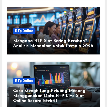
RTp Online
Mengapa RTP Slot Sering Berubah?
Analisis Mendalam untuk Pemain 2026
RTp Online
Cara Menghitung Peluang Menang
Menggunakan Data RTP Live Slot
Online Secara Efektif