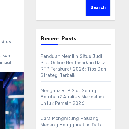
Search
g
Recent Posts
 situs
 ikan
Panduan Memilih Situs Judi
Slot Online Berdasarkan Data
 ampuh
RTP Terakurat 2026: Tips Dan
Strategi Terbaik
Mengapa RTP Slot Sering
Berubah? Analisis Mendalam
untuk Pemain 2026
Cara Menghitung Peluang
Menang Menggunakan Data