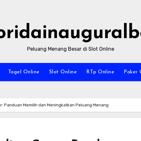
oridainauguralb
Peluang Menang Besar di Slot Online
Togel Online
Slot Online
RTp Online
Poker 
or: Panduan Memilih dan Meningkatkan Peluang Menang