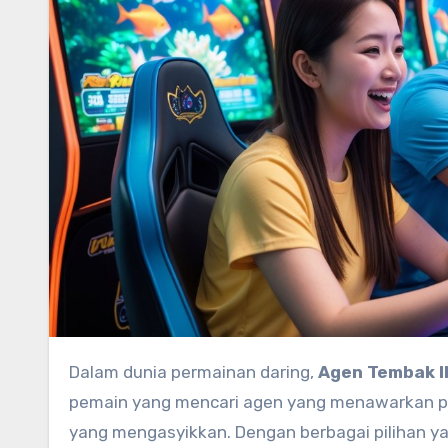
Dalam dunia permainan daring,
Agen Tembak I
pemain yang mencari agen yang menawarkan p
yang mengasyikkan. Dengan berbagai pilihan y