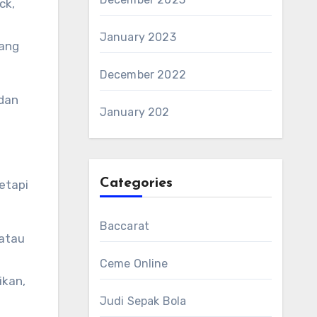
ck,
January 2023
yang
December 2022
 dan
January 202
Categories
etapi
Baccarat
 atau
Ceme Online
ikan,
Judi Sepak Bola