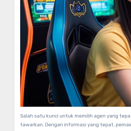
Salah satu kunci untuk memilih agen yang tep
tawarkan. Dengan informasi yang tepat, pema