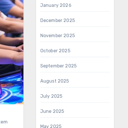
January 2026
December 2025
November 2025
October 2025
September 2025
August 2025
July 2025
June 2025
stem
May 2025