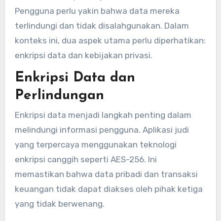
Pengguna perlu yakin bahwa data mereka
terlindungi dan tidak disalahgunakan. Dalam
konteks ini, dua aspek utama perlu diperhatikan:
enkripsi data dan kebijakan privasi.
Enkripsi Data dan
Perlindungan
Enkripsi data menjadi langkah penting dalam
melindungi informasi pengguna. Aplikasi judi
yang terpercaya menggunakan teknologi
enkripsi canggih seperti AES-256. Ini
memastikan bahwa data pribadi dan transaksi
keuangan tidak dapat diakses oleh pihak ketiga
yang tidak berwenang.