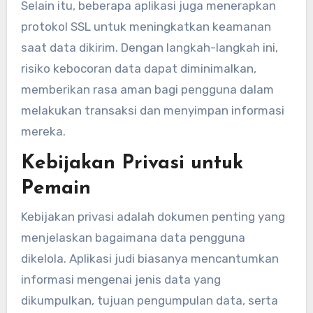
Selain itu, beberapa aplikasi juga menerapkan
protokol SSL untuk meningkatkan keamanan
saat data dikirim. Dengan langkah-langkah ini,
risiko kebocoran data dapat diminimalkan,
memberikan rasa aman bagi pengguna dalam
melakukan transaksi dan menyimpan informasi
mereka.
Kebijakan Privasi untuk
Pemain
Kebijakan privasi adalah dokumen penting yang
menjelaskan bagaimana data pengguna
dikelola. Aplikasi judi biasanya mencantumkan
informasi mengenai jenis data yang
dikumpulkan, tujuan pengumpulan data, serta