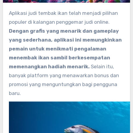
Aplikasi judi tembak ikan telah menjadi pilihan
populer di kalangan penggemar judi online.
Dengan grafis yang menarik dan gameplay
yang sederhana, aplikasi ini memungkinkan
pemain untuk menikmati pengalaman
menembak ikan sambil berkesempatan
memenangkan hadiah menarik.
Selain itu,
banyak platform yang menawarkan bonus dan
promosi yang menguntungkan bagi pengguna
baru.