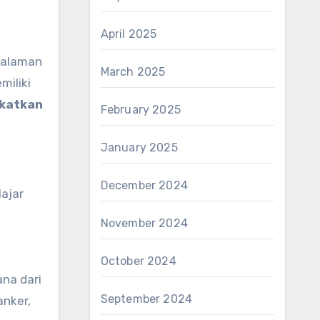
April 2025
galaman
March 2025
miliki
gkatkan
February 2025
January 2025
December 2024
ajar
November 2024
October 2024
na dari
September 2024
anker,