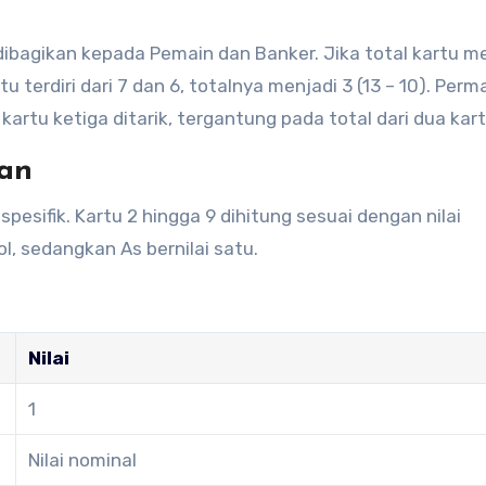
dibagikan kepada Pemain dan Banker. Jika total kartu m
artu terdiri dari 7 dan 6, totalnya menjadi 3 (13 – 10). Per
rtu ketiga ditarik, tergantung pada total dari dua kart
gan
spesifik. Kartu 2 hingga 9 dihitung sesuai dengan nilai
nol, sedangkan As bernilai satu.
Nilai
1
Nilai nominal