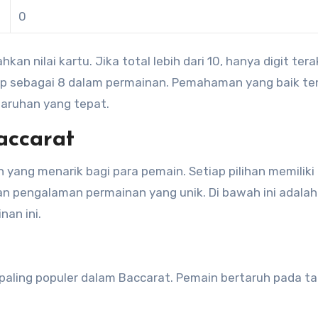
0
n nilai kartu. Jika total lebih dari 10, hanya digit tera
ggap sebagai 8 dalam permainan. Pemahaman yang baik t
taruhan yang tepat.
accarat
yang menarik bagi para pemain. Setiap pilihan memiliki
n pengalaman permainan yang unik. Di bawah ini adalah 
nan ini.
 paling populer dalam Baccarat. Pemain bertaruh pada t