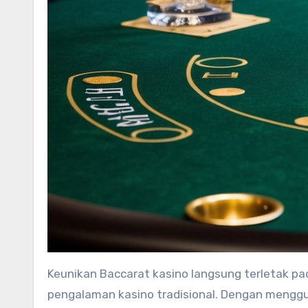
Keunikan Baccarat kasino langsung terletak
pengalaman kasino tradisional. Dengan menggu