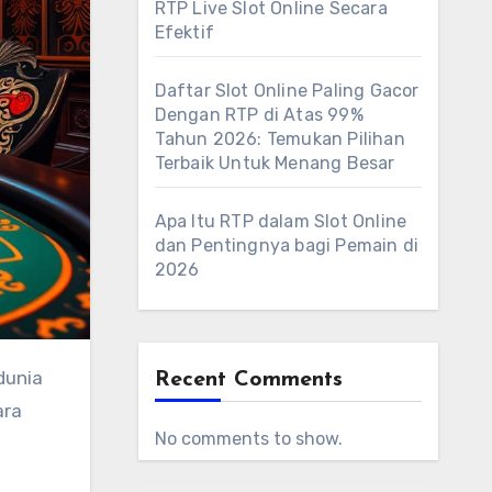
RTP Live Slot Online Secara
Efektif
Daftar Slot Online Paling Gacor
Dengan RTP di Atas 99%
Tahun 2026: Temukan Pilihan
Terbaik Untuk Menang Besar
Apa Itu RTP dalam Slot Online
dan Pentingnya bagi Pemain di
2026
Recent Comments
ara
No comments to show.