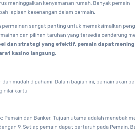
rus meninggalkan kenyamanan rumah. Banyak pemain
ah lapisan kesenangan dalam bermain.
an permainan sangat penting untuk memaksimalkan pen
mainan dan pilihan taruhan yang tersedia cenderung me
el dan strategi yang efektif, pemain dapat menin
rat kasino langsung.
 dan mudah dipahami. Dalam bagian ini, pemain akan bel
nilai kartu.
k: Pemain dan Banker. Tujuan utama adalah menebak ma
 dengan 9. Setiap pemain dapat bertaruh pada Pemain, B