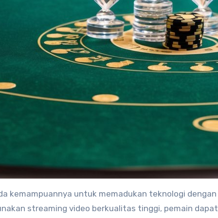
 pada kemampuannya untuk memadukan teknologi dengan
nakan streaming video berkualitas tinggi, pemain dapat