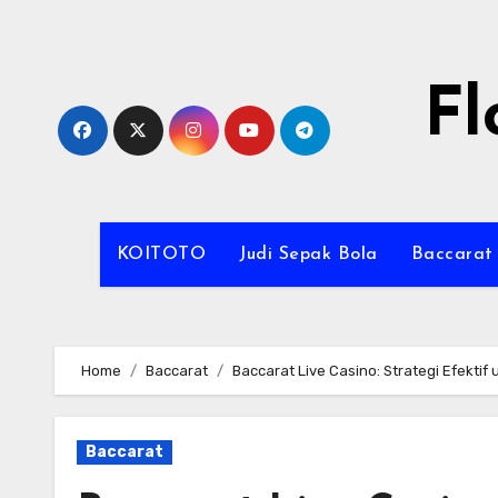
Skip
to
content
Fl
KOITOTO
Judi Sepak Bola
Baccarat
Home
Baccarat
Baccarat Live Casino: Strategi Efekti
Baccarat