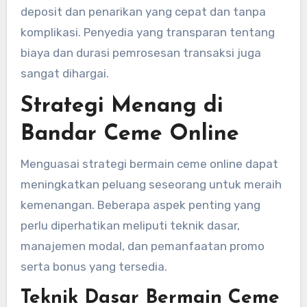
deposit dan penarikan yang cepat dan tanpa
komplikasi. Penyedia yang transparan tentang
biaya dan durasi pemrosesan transaksi juga
sangat dihargai.
Strategi Menang di
Bandar Ceme Online
Menguasai strategi bermain ceme online dapat
meningkatkan peluang seseorang untuk meraih
kemenangan. Beberapa aspek penting yang
perlu diperhatikan meliputi teknik dasar,
manajemen modal, dan pemanfaatan promo
serta bonus yang tersedia.
Teknik Dasar Bermain Ceme