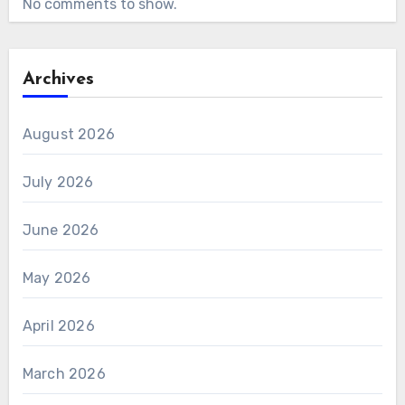
No comments to show.
Archives
August 2026
July 2026
June 2026
May 2026
April 2026
March 2026