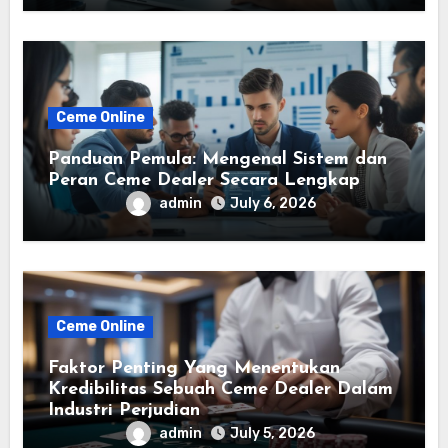
Ceme Online
Panduan Pemula: Mengenal Sistem dan
Peran Ceme Dealer Secara Lengkap
admin
July 6, 2026
Ceme Online
Faktor Penting Yang Menentukan
Kredibilitas Sebuah Ceme Dealer Dalam
Industri Perjudian
admin
July 5, 2026