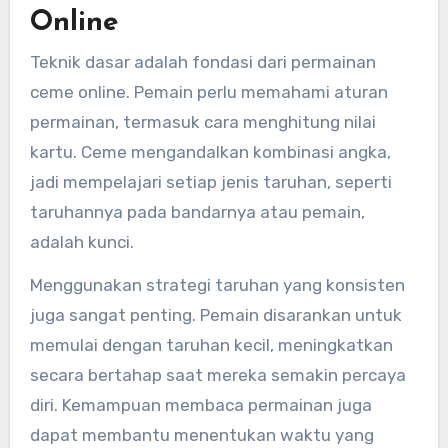
Online
Teknik dasar adalah fondasi dari permainan
ceme online. Pemain perlu memahami aturan
permainan, termasuk cara menghitung nilai
kartu. Ceme mengandalkan kombinasi angka,
jadi mempelajari setiap jenis taruhan, seperti
taruhannya pada bandarnya atau pemain,
adalah kunci.
Menggunakan strategi taruhan yang konsisten
juga sangat penting. Pemain disarankan untuk
memulai dengan taruhan kecil, meningkatkan
secara bertahap saat mereka semakin percaya
diri. Kemampuan membaca permainan juga
dapat membantu menentukan waktu yang