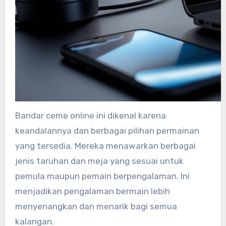
Bandar ceme online ini dikenal karena
keandalannya dan berbagai pilihan permainan
yang tersedia. Mereka menawarkan berbagai
jenis taruhan dan meja yang sesuai untuk
pemula maupun pemain berpengalaman. Ini
menjadikan pengalaman bermain lebih
menyenangkan dan menarik bagi semua
kalangan.