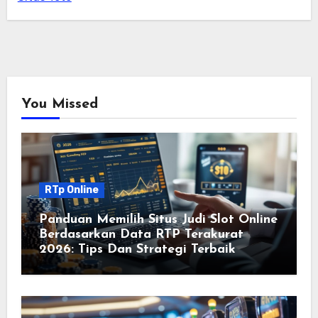
You Missed
RTp Online
Panduan Memilih Situs Judi Slot Online
Berdasarkan Data RTP Terakurat
2026: Tips Dan Strategi Terbaik