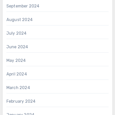
September 2024
August 2024
July 2024
June 2024
May 2024
April 2024
March 2024
February 2024
January 2024