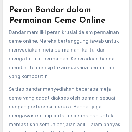
Peran Bandar dalam
Permainan Ceme Online
Bandar memiliki peran krusial dalam permainan
ceme online. Mereka bertanggung jawab untuk
menyediakan meja permainan, kartu, dan
mengatur alur permainan. Keberadaan bandar
membantu menciptakan suasana permainan
yang kompetitif.
Setiap bandar menyediakan beberapa meja
ceme yang dapat diakses oleh pemain sesuai
dengan preferensi mereka. Bandar juga
mengawasi setiap putaran permainan untuk
memastikan semua berjalan adil. Dalam banyak