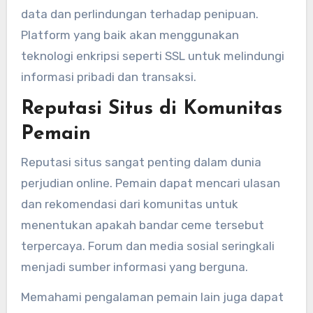
data dan perlindungan terhadap penipuan.
Platform yang baik akan menggunakan
teknologi enkripsi seperti SSL untuk melindungi
informasi pribadi dan transaksi.
Reputasi Situs di Komunitas
Pemain
Reputasi situs sangat penting dalam dunia
perjudian online. Pemain dapat mencari ulasan
dan rekomendasi dari komunitas untuk
menentukan apakah bandar ceme tersebut
terpercaya. Forum dan media sosial seringkali
menjadi sumber informasi yang berguna.
Memahami pengalaman pemain lain juga dapat