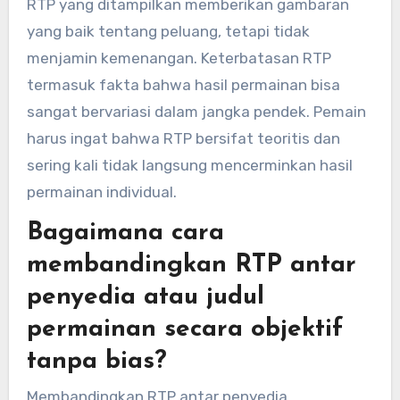
RTP yang ditampilkan memberikan gambaran
yang baik tentang peluang, tetapi tidak
menjamin kemenangan. Keterbatasan RTP
termasuk fakta bahwa hasil permainan bisa
sangat bervariasi dalam jangka pendek. Pemain
harus ingat bahwa RTP bersifat teoritis dan
sering kali tidak langsung mencerminkan hasil
permainan individual.
Bagaimana cara
membandingkan RTP antar
penyedia atau judul
permainan secara objektif
tanpa bias?
Membandingkan RTP antar penyedia