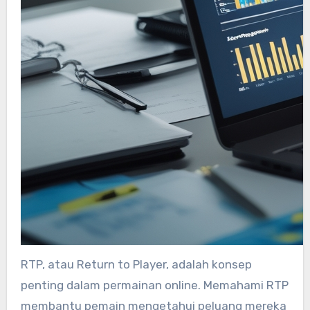
RTP, atau Return to Player, adalah konsep
penting dalam permainan online. Memahami RTP
membantu pemain mengetahui peluang mereka