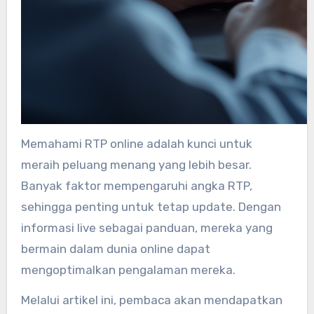
Memahami RTP online adalah kunci untuk
meraih peluang menang yang lebih besar.
Banyak faktor mempengaruhi angka RTP,
sehingga penting untuk tetap update. Dengan
informasi live sebagai panduan, mereka yang
bermain dalam dunia online dapat
mengoptimalkan pengalaman mereka.
Melalui artikel ini, pembaca akan mendapatkan