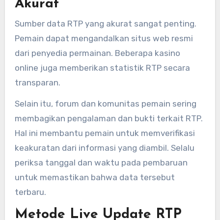
Akurat
Sumber data RTP yang akurat sangat penting.
Pemain dapat mengandalkan situs web resmi
dari penyedia permainan. Beberapa kasino
online juga memberikan statistik RTP secara
transparan.
Selain itu, forum dan komunitas pemain sering
membagikan pengalaman dan bukti terkait RTP.
Hal ini membantu pemain untuk memverifikasi
keakuratan dari informasi yang diambil. Selalu
periksa tanggal dan waktu pada pembaruan
untuk memastikan bahwa data tersebut
terbaru.
Metode Live Update RTP