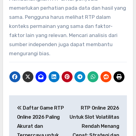
memerlukan perhatian pada data dan hasil yang
sama. Pengguna harus melihat RTP dalam
konteks permainan yang sama dan faktor-
faktor lain yang relevan. Mencari analisis dari
sumber independen juga dapat membantu
mengurangi bias.
Post
Daftar Game RTP
RTP Online 2026
navigation
Online 2026 Paling
Untuk Slot Volatilitas
Akurat dan
Rendah Menang
Terpercaya untuk
Cepat: Strategi dan