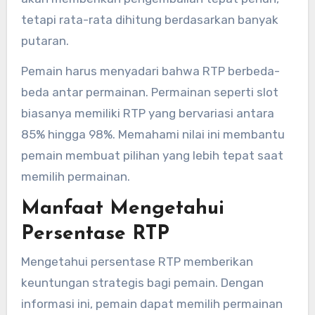
tetapi rata-rata dihitung berdasarkan banyak
putaran.
Pemain harus menyadari bahwa RTP berbeda-
beda antar permainan. Permainan seperti slot
biasanya memiliki RTP yang bervariasi antara
85% hingga 98%. Memahami nilai ini membantu
pemain membuat pilihan yang lebih tepat saat
memilih permainan.
Manfaat Mengetahui
Persentase RTP
Mengetahui persentase RTP memberikan
keuntungan strategis bagi pemain. Dengan
informasi ini, pemain dapat memilih permainan