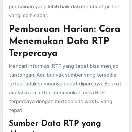
permainan yang lebih baik dan membuat pilihan
yang lebih sadar.
Pembaruan Harian: Cara
Menemukan Data RTP
Terpercaya
Mencari informasi RTP yang tepat bisa menjadi
tantangan. Ada banyak sumber yang tersedia,
tetapi tidak semuanya dapat dipercaya. Berikut
adalah cara untuk menemukan data RTP
terpercaya dengan metode dan waktu yang
tepat.
Sumber Data RTP yang