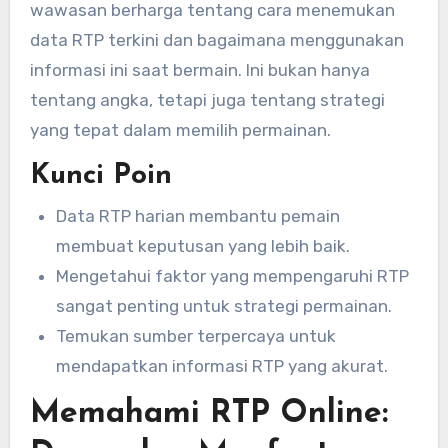
wawasan berharga tentang cara menemukan
data RTP terkini dan bagaimana menggunakan
informasi ini saat bermain. Ini bukan hanya
tentang angka, tetapi juga tentang strategi
yang tepat dalam memilih permainan.
Kunci Poin
Data RTP harian membantu pemain
membuat keputusan yang lebih baik.
Mengetahui faktor yang mempengaruhi RTP
sangat penting untuk strategi permainan.
Temukan sumber terpercaya untuk
mendapatkan informasi RTP yang akurat.
Memahami RTP Online: