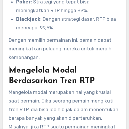
Poker
: Strategi yang tepat bisa
meningkatkan RTP hingga 99%.
Blackjack
: Dengan strategi dasar, RTP bisa
mencapai 99,5%.
Dengan memilih permainan ini, pemain dapat
meningkatkan peluang mereka untuk meraih
kemenangan.
Mengelola Modal
Berdasarkan Tren RTP
Mengelola modal merupakan hal yang krusial
saat bermain. Jika seorang pemain mengikuti
tren RTP, dia bisa lebih bijak dalam menentukan
berapa banyak yang akan dipertaruhkan.
Misalnya, jika RTP suatu permainan meningkat