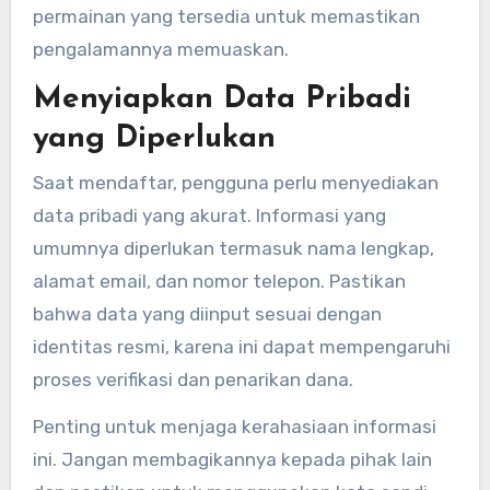
permainan yang tersedia untuk memastikan
pengalamannya memuaskan.
Menyiapkan Data Pribadi
yang Diperlukan
Saat mendaftar, pengguna perlu menyediakan
data pribadi yang akurat. Informasi yang
umumnya diperlukan termasuk nama lengkap,
alamat email, dan nomor telepon. Pastikan
bahwa data yang diinput sesuai dengan
identitas resmi, karena ini dapat mempengaruhi
proses verifikasi dan penarikan dana.
Penting untuk menjaga kerahasiaan informasi
ini. Jangan membagikannya kepada pihak lain