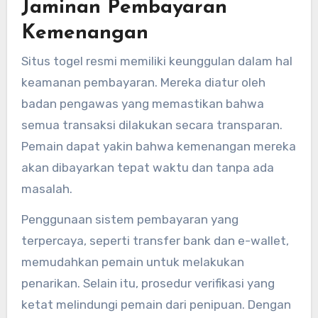
Jaminan Pembayaran
Kemenangan
Situs togel resmi memiliki keunggulan dalam hal
keamanan pembayaran. Mereka diatur oleh
badan pengawas yang memastikan bahwa
semua transaksi dilakukan secara transparan.
Pemain dapat yakin bahwa kemenangan mereka
akan dibayarkan tepat waktu dan tanpa ada
masalah.
Penggunaan sistem pembayaran yang
terpercaya, seperti transfer bank dan e-wallet,
memudahkan pemain untuk melakukan
penarikan. Selain itu, prosedur verifikasi yang
ketat melindungi pemain dari penipuan. Dengan