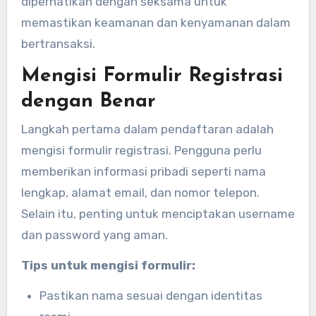
diperhatikan dengan seksama untuk
memastikan keamanan dan kenyamanan dalam
bertransaksi.
Mengisi Formulir Registrasi
dengan Benar
Langkah pertama dalam pendaftaran adalah
mengisi formulir registrasi. Pengguna perlu
memberikan informasi pribadi seperti nama
lengkap, alamat email, dan nomor telepon.
Selain itu, penting untuk menciptakan username
dan password yang aman.
Tips untuk mengisi formulir:
Pastikan nama sesuai dengan identitas