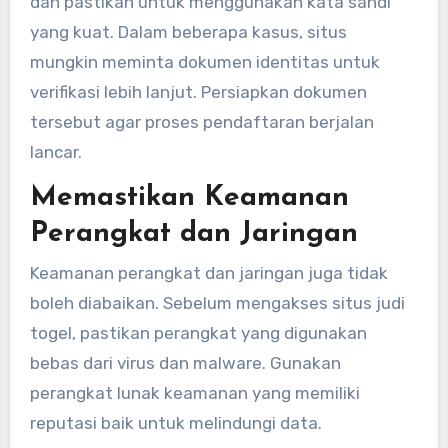
dan pastikan untuk menggunakan kata sandi
yang kuat. Dalam beberapa kasus, situs
mungkin meminta dokumen identitas untuk
verifikasi lebih lanjut. Persiapkan dokumen
tersebut agar proses pendaftaran berjalan
lancar.
Memastikan Keamanan
Perangkat dan Jaringan
Keamanan perangkat dan jaringan juga tidak
boleh diabaikan. Sebelum mengakses situs judi
togel, pastikan perangkat yang digunakan
bebas dari virus dan malware. Gunakan
perangkat lunak keamanan yang memiliki
reputasi baik untuk melindungi data.