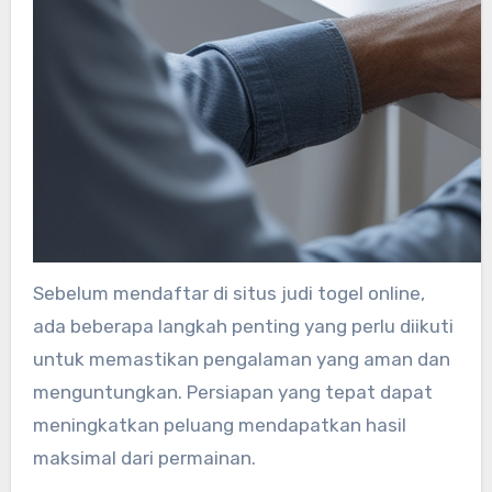
Sebelum mendaftar di situs judi togel online,
ada beberapa langkah penting yang perlu diikuti
untuk memastikan pengalaman yang aman dan
menguntungkan. Persiapan yang tepat dapat
meningkatkan peluang mendapatkan hasil
maksimal dari permainan.