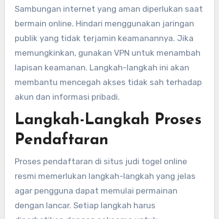
Sambungan internet yang aman diperlukan saat
bermain online. Hindari menggunakan jaringan
publik yang tidak terjamin keamanannya. Jika
memungkinkan, gunakan VPN untuk menambah
lapisan keamanan. Langkah-langkah ini akan
membantu mencegah akses tidak sah terhadap
akun dan informasi pribadi.
Langkah-Langkah Proses
Pendaftaran
Proses pendaftaran di situs judi togel online
resmi memerlukan langkah-langkah yang jelas
agar pengguna dapat memulai permainan
dengan lancar. Setiap langkah harus