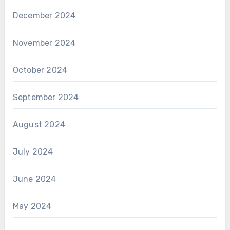
December 2024
November 2024
October 2024
September 2024
August 2024
July 2024
June 2024
May 2024