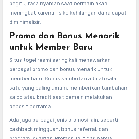
begitu, rasa nyaman saat bermain akan
meningkat karena risiko kehilangan dana dapat
diminimalisir.
Promo dan Bonus Menarik
untuk Member Baru
Situs togel resmi sering kali menawarkan
berbagai promo dan bonus menarik untuk
member baru. Bonus sambutan adalah salah
satu yang paling umum, memberikan tambahan
saldo atau kredit saat pemain melakukan
deposit pertama.
Ada juga berbagai jenis promosi lain, seperti
cashback mingguan, bonus referral, dan
program loyalitas. Promosi ini tidak hanya