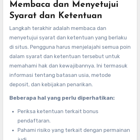
Membaca dan Menyetujui
Syarat dan Ketentuan
Langkah terakhir adalah membaca dan
menyetujui syarat dan ketentuan yang berlaku
di situs. Pengguna harus menjelajahi semua poin
dalam syarat dan ketentuan tersebut untuk
memahami hak dan kewajibannya. Ini termasuk
informasi tentang batasan usia, metode
deposit, dan kebijakan penarikan.
Beberapa hal yang perlu diperhatikan:
Periksa ketentuan terkait bonus
pendaftaran.
Pahami risiko yang terkait dengan permainan
judi.