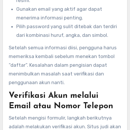
resmi.
Gunakan email yang aktif agar dapat
menerima informasi penting.
Pilih password yang sulit ditebak dan terdiri
dari kombinasi huruf, angka, dan simbol.
Setelah semua informasi diisi, pengguna harus
memeriksa kembali sebelum menekan tombol
“daftar”. Kesalahan dalam pengisian dapat
menimbulkan masalah saat verifikasi dan
penggunaan akun nanti.
Verifikasi Akun melalui
Email atau Nomor Telepon
Setelah mengisi formulir, langkah berikutnya
adalah melakukan verifikasi akun. Situs judi akan