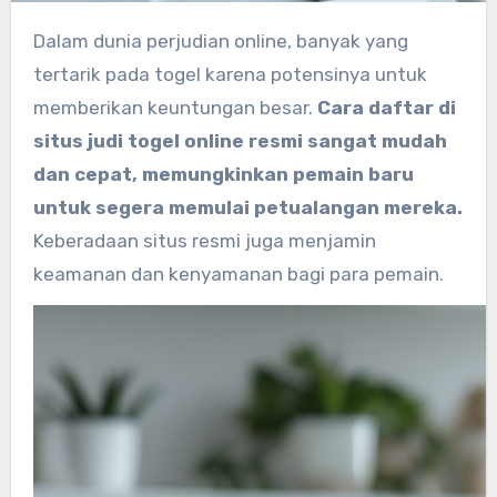
Dalam dunia perjudian online, banyak yang
tertarik pada togel karena potensinya untuk
memberikan keuntungan besar.
Cara daftar di
situs judi togel online resmi sangat mudah
dan cepat, memungkinkan pemain baru
untuk segera memulai petualangan mereka.
Keberadaan situs resmi juga menjamin
keamanan dan kenyamanan bagi para pemain.