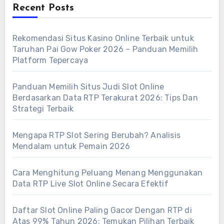
Recent Posts
Rekomendasi Situs Kasino Online Terbaik untuk
Taruhan Pai Gow Poker 2026 – Panduan Memilih
Platform Tepercaya
Panduan Memilih Situs Judi Slot Online
Berdasarkan Data RTP Terakurat 2026: Tips Dan
Strategi Terbaik
Mengapa RTP Slot Sering Berubah? Analisis
Mendalam untuk Pemain 2026
Cara Menghitung Peluang Menang Menggunakan
Data RTP Live Slot Online Secara Efektif
Daftar Slot Online Paling Gacor Dengan RTP di
Atas 99% Tahun 2026: Temukan Pilihan Terbaik