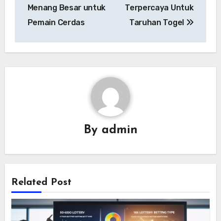
Menang Besar untuk
Terpercaya Untuk
Pemain Cerdas
Taruhan Togel
By
admin
Related Post