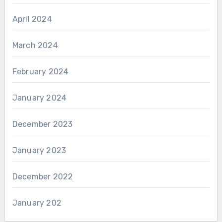
April 2024
March 2024
February 2024
January 2024
December 2023
January 2023
December 2022
January 202