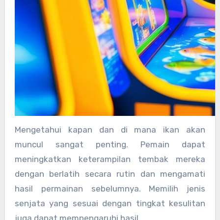
Mengetahui kapan dan di mana ikan akan
muncul sangat penting. Pemain dapat
meningkatkan keterampilan tembak mereka
dengan berlatih secara rutin dan mengamati
hasil permainan sebelumnya. Memilih jenis
senjata yang sesuai dengan tingkat kesulitan
juga dapat mempengaruhi hasil.