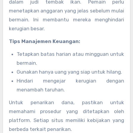
dalam judi tembak ikan. Pemain perlu
menetapkan anggaran yang jelas sebelum mulai
bermain. Ini membantu mereka menghindari
kerugian besar.
Tips Manajemen Keuangan:
Tetapkan batas harian atau mingguan untuk
bermain.
Gunakan hanya uang yang siap untuk hilang.
Hindari mengejar kerugian dengan
menambah taruhan.
Untuk penarikan dana, pastikan untuk
memahami prosedur yang ditetapkan oleh
platform. Setiap situs memiliki kebijakan yang
berbeda terkait penarikan.