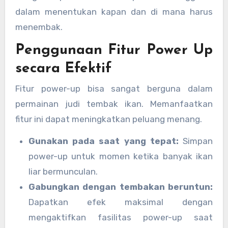
dalam menentukan kapan dan di mana harus
menembak.
Penggunaan Fitur Power Up
secara Efektif
Fitur power-up bisa sangat berguna dalam
permainan judi tembak ikan. Memanfaatkan
fitur ini dapat meningkatkan peluang menang.
Gunakan pada saat yang tepat:
Simpan
power-up untuk momen ketika banyak ikan
liar bermunculan.
Gabungkan dengan tembakan beruntun:
Dapatkan efek maksimal dengan
mengaktifkan fasilitas power-up saat