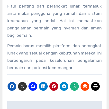
Fitur penting dari perangkat lunak termasuk
antarmuka pengguna yang ramah dan sistem
keamanan yang andal. Hal ini memastikan
pengalaman bermain yang nyaman dan aman
bagi pemain.
Pemain harus memilih platform dan perangkat
lunak yang sesuai dengan kebutuhan mereka. Ini
berpengaruh pada keseluruhan pengalaman
bermain dan potensi kemenangan.
Post