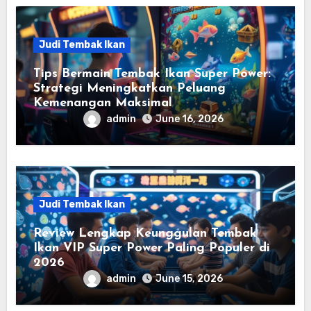
Judi Tembak Ikan
Tips Bermain Tembak Ikan Super Power:
Strategi Meningkatkan Peluang
Kemenangan Maksimal
admin
June 16, 2026
Judi Tembak Ikan
Review Lengkap Keunggulan Tembak
Ikan VIP Super Power Paling Populer di
2026
admin
June 15, 2026