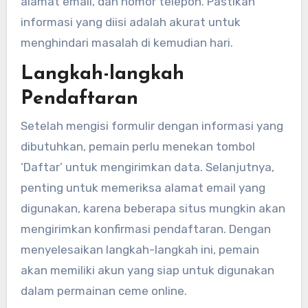
alamat email, dan nomor telepon. Pastikan
informasi yang diisi adalah akurat untuk
menghindari masalah di kemudian hari.
Langkah-langkah
Pendaftaran
Setelah mengisi formulir dengan informasi yang
dibutuhkan, pemain perlu menekan tombol
‘Daftar’ untuk mengirimkan data. Selanjutnya,
penting untuk memeriksa alamat email yang
digunakan, karena beberapa situs mungkin akan
mengirimkan konfirmasi pendaftaran. Dengan
menyelesaikan langkah-langkah ini, pemain
akan memiliki akun yang siap untuk digunakan
dalam permainan ceme online.