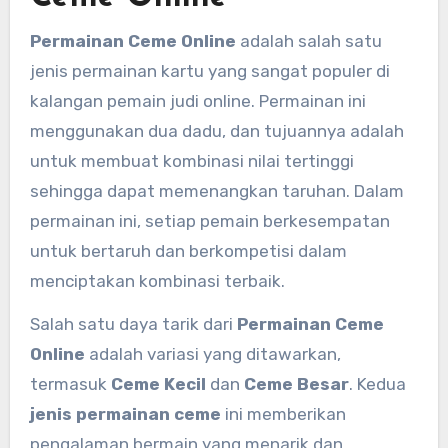
Permainan Ceme Online
adalah salah satu
jenis permainan kartu yang sangat populer di
kalangan pemain judi online. Permainan ini
menggunakan dua dadu, dan tujuannya adalah
untuk membuat kombinasi nilai tertinggi
sehingga dapat memenangkan taruhan. Dalam
permainan ini, setiap pemain berkesempatan
untuk bertaruh dan berkompetisi dalam
menciptakan kombinasi terbaik.
Salah satu daya tarik dari
Permainan Ceme
Online
adalah variasi yang ditawarkan,
termasuk
Ceme Kecil
dan
Ceme Besar
. Kedua
jenis permainan ceme
ini memberikan
pengalaman bermain yang menarik dan