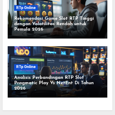
RTp Online
Rekomendasi Game Slot RTP Tinggi
dengan Volatilitas Rendah untuk
Pemula 2026
RTp Online
Analisis Perbandingan RTP Slot
Pragmatic Play Vs NetEnt Di Tahun
2026