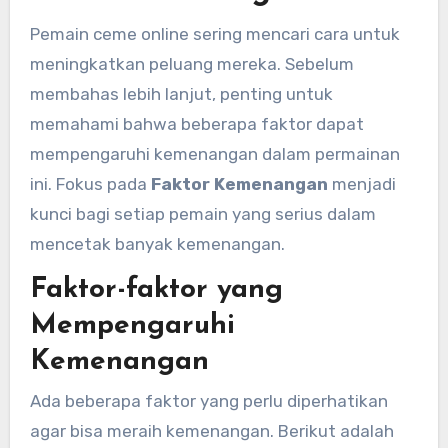
Pemain ceme online sering mencari cara untuk
meningkatkan peluang mereka. Sebelum
membahas lebih lanjut, penting untuk
memahami bahwa beberapa faktor dapat
mempengaruhi kemenangan dalam permainan
ini. Fokus pada
Faktor Kemenangan
menjadi
kunci bagi setiap pemain yang serius dalam
mencetak banyak kemenangan.
Faktor-faktor yang
Mempengaruhi
Kemenangan
Ada beberapa faktor yang perlu diperhatikan
agar bisa meraih kemenangan. Berikut adalah