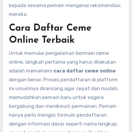
kepada sesama pemain mengenai rekomendasi
mereka.
Cara Daftar Ceme
Online Terbaik
Untuk memulai pengalaman bermain ceme
online, langkah pertama yang harus dilakukan
adalah memahami
cara daftar ceme online
dengan benar. Proses pendaftaran di platform
ini umumnya dirancang agar cepat dan mudah,
memudahkan pemain baru untuk segera
bergabung dan menikmati permainan. Pemain
hanya perlu mengisi formulir pendaftaran
dengan informasi dasar seperti nama lengkap,