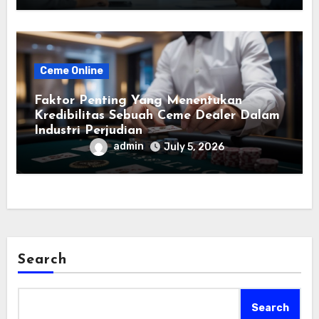
Ceme Online
Faktor Penting Yang Menentukan
Kredibilitas Sebuah Ceme Dealer Dalam
Industri Perjudian
admin
July 5, 2026
Search
Search