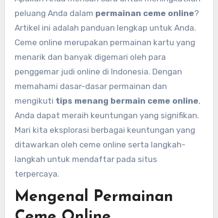
peluang Anda dalam
permainan ceme online
?
Artikel ini adalah panduan lengkap untuk Anda.
Ceme online merupakan permainan kartu yang
menarik dan banyak digemari oleh para
penggemar judi online di Indonesia. Dengan
memahami dasar-dasar permainan dan
mengikuti
tips menang bermain ceme online
,
Anda dapat meraih keuntungan yang signifikan.
Mari kita eksplorasi berbagai keuntungan yang
ditawarkan oleh ceme online serta langkah-
langkah untuk mendaftar pada situs
terpercaya.
Mengenal Permainan
Ceme Online