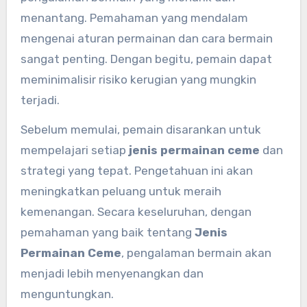
menantang. Pemahaman yang mendalam
mengenai aturan permainan dan cara bermain
sangat penting. Dengan begitu, pemain dapat
meminimalisir risiko kerugian yang mungkin
terjadi.
Sebelum memulai, pemain disarankan untuk
mempelajari setiap
jenis permainan ceme
dan
strategi yang tepat. Pengetahuan ini akan
meningkatkan peluang untuk meraih
kemenangan. Secara keseluruhan, dengan
pemahaman yang baik tentang
Jenis
Permainan Ceme
, pengalaman bermain akan
menjadi lebih menyenangkan dan
menguntungkan.