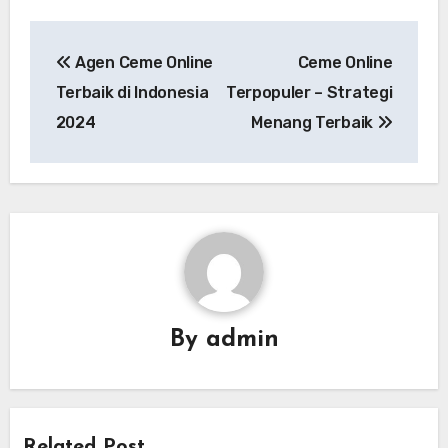
Post
Agen Ceme Online
Ceme Online
navigation
Terbaik di Indonesia
Terpopuler – Strategi
2024
Menang Terbaik
By
admin
Related Post