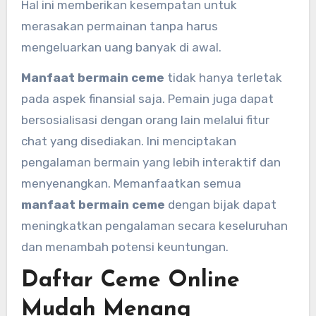
Hal ini memberikan kesempatan untuk
merasakan permainan tanpa harus
mengeluarkan uang banyak di awal.
Manfaat bermain ceme
tidak hanya terletak
pada aspek finansial saja. Pemain juga dapat
bersosialisasi dengan orang lain melalui fitur
chat yang disediakan. Ini menciptakan
pengalaman bermain yang lebih interaktif dan
menyenangkan. Memanfaatkan semua
manfaat bermain ceme
dengan bijak dapat
meningkatkan pengalaman secara keseluruhan
dan menambah potensi keuntungan.
Daftar Ceme Online
Mudah Menang