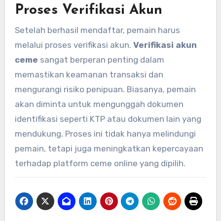
Proses Verifikasi Akun
Setelah berhasil mendaftar, pemain harus
melalui proses verifikasi akun.
Verifikasi akun
ceme
sangat berperan penting dalam
memastikan keamanan transaksi dan
mengurangi risiko penipuan. Biasanya, pemain
akan diminta untuk mengunggah dokumen
identifikasi seperti KTP atau dokumen lain yang
mendukung. Proses ini tidak hanya melindungi
pemain, tetapi juga meningkatkan kepercayaan
terhadap platform ceme online yang dipilih.