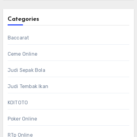
Categories
Baccarat
Ceme Online
Judi Sepak Bola
Judi Tembak Ikan
KOITOTO
Poker Online
RTp Online