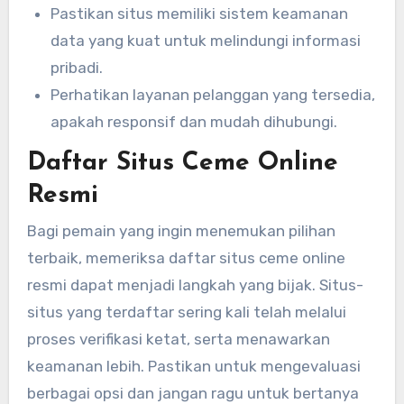
Pastikan situs memiliki sistem keamanan
data yang kuat untuk melindungi informasi
pribadi.
Perhatikan layanan pelanggan yang tersedia,
apakah responsif dan mudah dihubungi.
Daftar Situs Ceme Online
Resmi
Bagi pemain yang ingin menemukan pilihan
terbaik, memeriksa daftar situs ceme online
resmi dapat menjadi langkah yang bijak. Situs-
situs yang terdaftar sering kali telah melalui
proses verifikasi ketat, serta menawarkan
keamanan lebih. Pastikan untuk mengevaluasi
berbagai opsi dan jangan ragu untuk bertanya