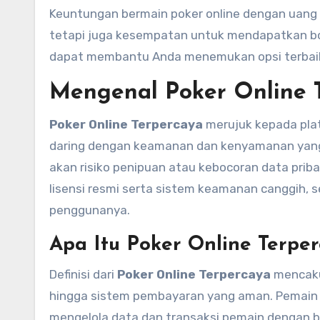
Keuntungan bermain poker online dengan uang
tetapi juga kesempatan untuk mendapatkan bon
dapat membantu Anda menemukan opsi terbaik
Mengenal Poker Online 
Poker Online Terpercaya
merujuk kepada pla
daring dengan keamanan dan kenyamanan yang 
akan risiko penipuan atau kebocoran data priba
lisensi resmi serta sistem keamanan canggih,
penggunanya.
Apa Itu Poker Online Terpe
Definisi dari
Poker Online Terpercaya
mencakup
hingga sistem pembayaran yang aman. Pemain d
mengelola data dan transaksi pemain dengan ba