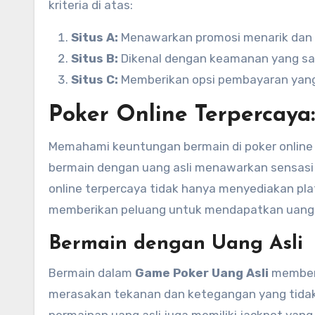
kriteria di atas:
Situs A:
Menawarkan promosi menarik dan l
Situs B:
Dikenal dengan keamanan yang san
Situs C:
Memberikan opsi pembayaran yang
Poker Online Terpercay
Memahami keuntungan bermain di poker online 
bermain dengan uang asli menawarkan sensasi 
online terpercaya tidak hanya menyediakan pl
memberikan peluang untuk mendapatkan uang 
Bermain dengan Uang Asli
Bermain dalam
Game Poker Uang Asli
memberi
merasakan tekanan dan ketegangan yang tidak d
permainan uang asli juga memiliki jackpot yang