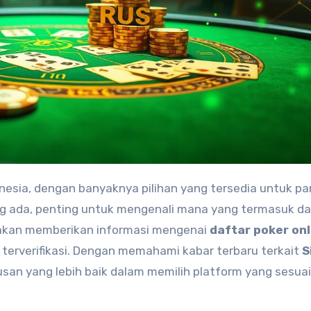
ng ada, penting untuk mengenali mana yang termasuk d
ni akan memberikan informasi mengenai
daftar poker onl
erverifikasi. Dengan memahami kabar terbaru terkait
S
an yang lebih baik dalam memilih platform yang sesuai