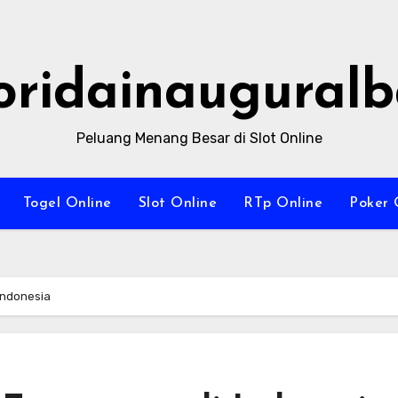
oridainauguralb
Peluang Menang Besar di Slot Online
Togel Online
Slot Online
RTp Online
Poker 
Indonesia