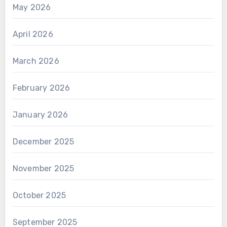
May 2026
April 2026
March 2026
February 2026
January 2026
December 2025
November 2025
October 2025
September 2025