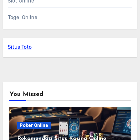
Slot Online
Togel Online
Situs Toto
You Missed
Poker Online
Rekomendasi Situs Kasino Online