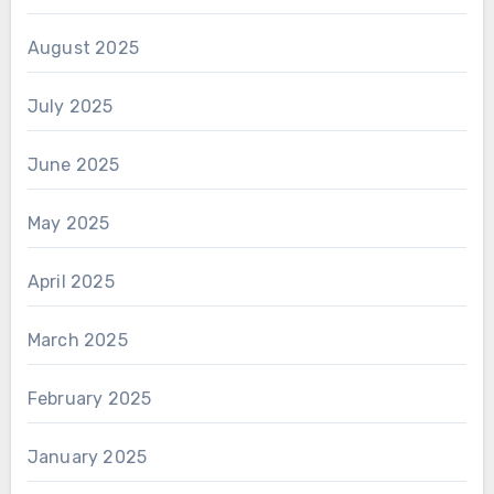
August 2025
July 2025
June 2025
May 2025
April 2025
March 2025
February 2025
January 2025