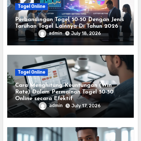
Togel Online
Perbandingan Togel 50-50 Dengan Jenis
Taruhan Togel Lainnya Di Tahun 2026
admin
July 18, 2026
Togel Online
Cara Menghitung Keuntungan (Win
Rate) Dalam Permainan Togel 50-50
Online secara Efektif
admin
July 17, 2026