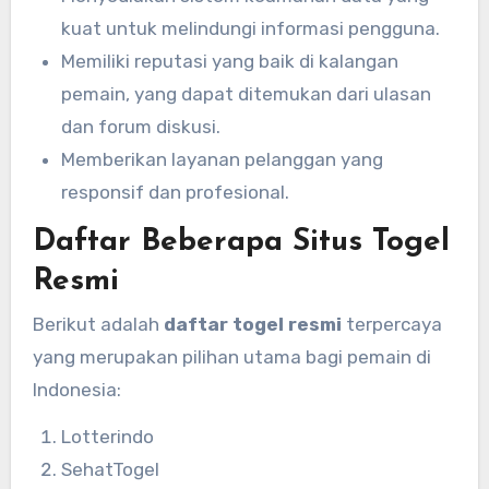
kuat untuk melindungi informasi pengguna.
Memiliki reputasi yang baik di kalangan
pemain, yang dapat ditemukan dari ulasan
dan forum diskusi.
Memberikan layanan pelanggan yang
responsif dan profesional.
Daftar Beberapa Situs Togel
Resmi
Berikut adalah
daftar togel resmi
terpercaya
yang merupakan pilihan utama bagi pemain di
Indonesia:
Lotterindo
SehatTogel