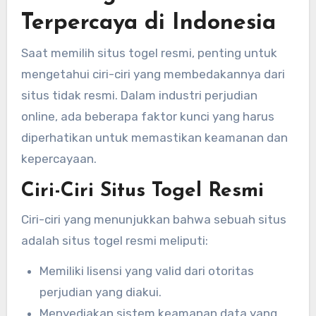
Terpercaya di Indonesia
Saat memilih situs togel resmi, penting untuk
mengetahui ciri-ciri yang membedakannya dari
situs tidak resmi. Dalam industri perjudian
online, ada beberapa faktor kunci yang harus
diperhatikan untuk memastikan keamanan dan
kepercayaan.
Ciri-Ciri Situs Togel Resmi
Ciri-ciri yang menunjukkan bahwa sebuah situs
adalah situs togel resmi meliputi:
Memiliki lisensi yang valid dari otoritas
perjudian yang diakui.
Menyediakan sistem keamanan data yang