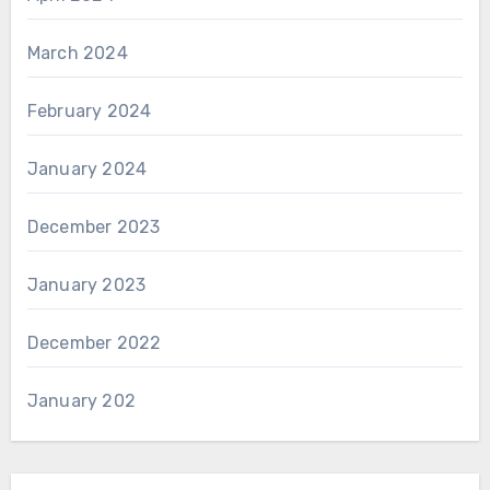
March 2024
February 2024
January 2024
December 2023
January 2023
December 2022
January 202