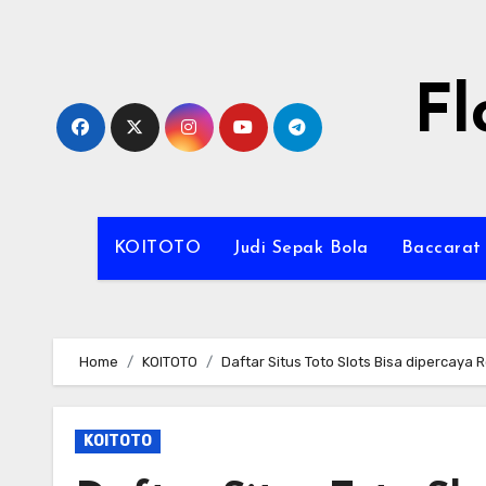
Skip
to
content
Fl
KOITOTO
Judi Sepak Bola
Baccarat
Home
KOITOTO
Daftar Situs Toto Slots Bisa dipercaya
KOITOTO