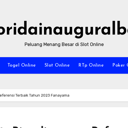
oridainauguralb
Peluang Menang Besar di Slot Online
Togel Online
Slot Online
RTp Online
Poker 
 Referensi Terbaik Tahun 2023 Fanayama