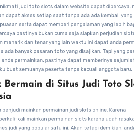
ikmati judi toto slots dalam website dapat dipercaya, 
n dapat akses setiap saat tanpa ada ada kembali yang
epuasan serta dapat memberi pengalaman yang lebih ba
ercaya pastinya bukan cuma saja siapkan perjudian slots
an menarik dan tenar yang lain waktu ini dapat anda per
 ada banyak pasaran toto yang disajikan. Tapi yang past
a anda permainkan, pastinya dapat memberinya sejumla
aku buat semuanya peserta tanpa kecuali anggota baru.
ermain di Situs Judi Toto Sl
sia
penjudi mainkan permainan judi slots online. Karena
erkali-kali mainkan permainan slots karena udah rasak
 judi yang popular satu ini. Akan tetapi demikian, and