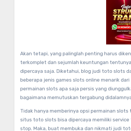
Akan tetapi, yang palinglah penting harus dikena
terkomplet dan sejumlah keuntungan tentunya c
dipercaya saja. Diketahui, blog judi toto slo
beberapa jenis games slots online menarik dari
permainan slots apa saja persis yang diunggulk
bagaimana memutuskan tergabung didalamnya
Tidak hanya memberinya opsi permainan slots t
situs toto slots bisa dipercaya memiliki serv
stop. Maka, buat membuka dan nikmati judi toto