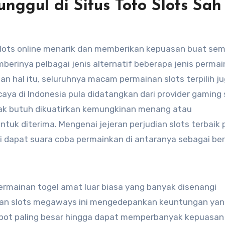
unggul di Situs Toto Slots Sah
lots online menarik dan memberikan kepuasan buat se
berinya pelbagai jenis alternatif beberapa jenis perma
an hal itu, seluruhnya macam permainan slots terpilih j
rcaya di Indonesia pula didatangkan dari provider gaming 
idak butuh dikuatirkan kemungkinan menang atau
tuk diterima. Mengenai jejeran perjudian slots terbaik
i dapat suara coba permainkan di antaranya sebagai beri
ermainan togel amat luar biasa yang banyak disenangi
ainan slots megaways ini mengedepankan keuntungan ya
pot paling besar hingga dapat memperbanyak kepuasan