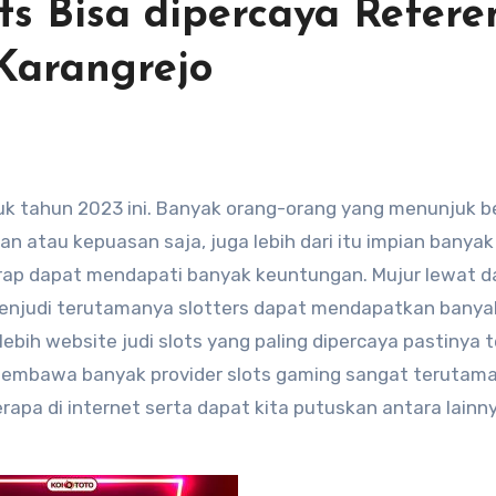
ots Bisa dipercaya Refere
Karangrejo
an atau kepuasan saja, juga lebih dari itu impian banyak
arap dapat mendapati banyak keuntungan. Mujur lewat d
a penjudi terutamanya slotters dapat mendapatkan banya
lebih website judi slots yang paling dipercaya pastinya 
an membawa banyak provider slots gaming sangat terutama
apa di internet serta dapat kita putuskan antara lainn