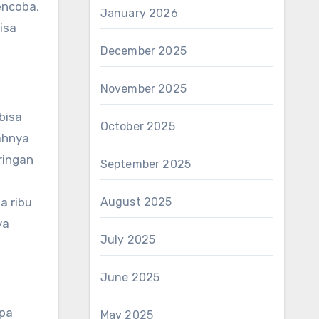
encoba,
January 2026
isa
December 2025
November 2025
bisa
October 2025
lahnya
ringan
September 2025
a ribu
August 2025
ya
July 2025
June 2025
apa
May 2025