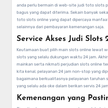
anda perlu bermain di web-site judi toto slots
bagus yang dapat diterima. Sekain banyak seka
toto slots online yang dapat dipercaya manfa
selainnya dari pembayaran kemenangan saja.
Service Akses Judi Slots
Keutamaan buat pilih main slots online lewat we
slots yang selalu dukungan waktu 24 jam. Akhir
mainkan serta nikmati perjudian slots online
kita kenal, pelayanan 24 jam non-stop yang dip
bagaimana berkualitasnya pelayanan taruhan slo
yang selalu ada oke dalam berikan servis 24 j
Kemenangan yang Pastiny