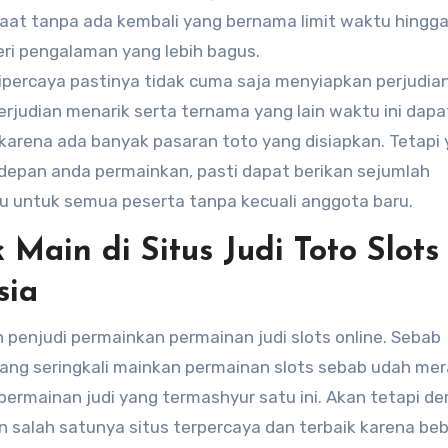
aat tanpa ada kembali yang bernama limit waktu hingg
ri pengalaman yang lebih bagus.
ipercaya pastinya tidak cuma saja menyiapkan perjudian
perjudian menarik serta ternama yang lain waktu ini dap
karena ada banyak pasaran toto yang disiapkan. Tetapi
edepan anda permainkan, pasti dapat berikan sejumlah
u untuk semua peserta tanpa kecuali anggota baru.
ain di Situs Judi Toto Slots
sia
penjudi permainkan permainan judi slots online. Sebab
ang seringkali mainkan permainan slots sebab udah mer
rmainan judi yang termashyur satu ini. Akan tetapi de
an salah satunya situs terpercaya dan terbaik karena be