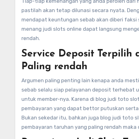
Tiap-tiap kemenangan yang anda peroleh dari mai
pastilah akan tetap dilunasi secara nyata. De
mendapat keuntungan sebab akan diberi faksi si
menang judi slots online dapat langsung meng
rendah.
Service Deposit Terpil
Paling rendah
Argumen paling penting lain kenapa anda mesti 
sebab selalu siap pelayanan deposit terhebat 
untuk member-nya. Karena di blog judi toto s
pembayaran yang dapat bettor putuskan serta 
Bukan sekedar itu, bahkan juga blog judi toto 
pembayaran taruhan yang paling rendah maka d