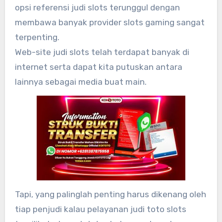
opsi referensi judi slots terunggul dengan
membawa banyak provider slots gaming sangat
terpenting.
Web-site judi slots telah terdapat banyak di
internet serta dapat kita putuskan antara
lainnya sebagai media buat main.
Tapi, yang palinglah penting harus dikenang oleh
tiap penjudi kalau pelayanan judi toto slots