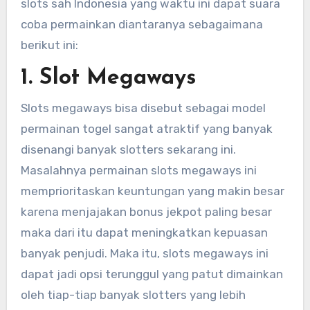
slots sah Indonesia yang waktu ini dapat suara
coba permainkan diantaranya sebagaimana
berikut ini:
1. Slot Megaways
Slots megaways bisa disebut sebagai model
permainan togel sangat atraktif yang banyak
disenangi banyak slotters sekarang ini.
Masalahnya permainan slots megaways ini
memprioritaskan keuntungan yang makin besar
karena menjajakan bonus jekpot paling besar
maka dari itu dapat meningkatkan kepuasan
banyak penjudi. Maka itu, slots megaways ini
dapat jadi opsi terunggul yang patut dimainkan
oleh tiap-tiap banyak slotters yang lebih