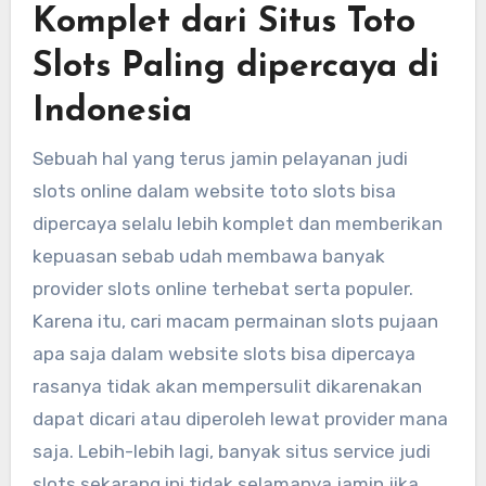
Komplet dari Situs Toto
Slots Paling dipercaya di
Indonesia
Sebuah hal yang terus jamin pelayanan judi
slots online dalam website toto slots bisa
dipercaya selalu lebih komplet dan memberikan
kepuasan sebab udah membawa banyak
provider slots online terhebat serta populer.
Karena itu, cari macam permainan slots pujaan
apa saja dalam website slots bisa dipercaya
rasanya tidak akan mempersulit dikarenakan
dapat dicari atau diperoleh lewat provider mana
saja. Lebih-lebih lagi, banyak situs service judi
slots sekarang ini tidak selamanya jamin jika