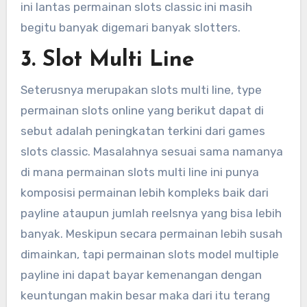
ini lantas permainan slots classic ini masih
begitu banyak digemari banyak slotters.
3. Slot Multi Line
Seterusnya merupakan slots multi line, type
permainan slots online yang berikut dapat di
sebut adalah peningkatan terkini dari games
slots classic. Masalahnya sesuai sama namanya
di mana permainan slots multi line ini punya
komposisi permainan lebih kompleks baik dari
payline ataupun jumlah reelsnya yang bisa lebih
banyak. Meskipun secara permainan lebih susah
dimainkan, tapi permainan slots model multiple
payline ini dapat bayar kemenangan dengan
keuntungan makin besar maka dari itu terang