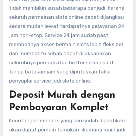
tidak membikin susah beberapa penjudi, karena
seluruh permainan slots online dapat dijangkau
secara mudah lewat terdapatnya pelayanan 24
jam non-stop. Service 24 jam sudah pasti
memberinya akses bermain slots lebih fleksibel
dan membantu sebab dapat dilaksanakan
seluruhnya penjudi atau bettor setiap saat
tanpa batasan jam yang diputuskan faksi
penyuplai service judi slots online.
Deposit Murah dengan
Pembayaran Komplet
Keuntungan menarik yang lain sudah dipastikan
akan dapat pemain temukan jikamana main judi