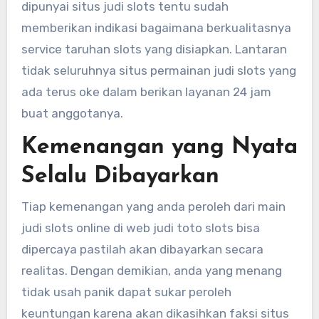
dipunyai situs judi slots tentu sudah
memberikan indikasi bagaimana berkualitasnya
service taruhan slots yang disiapkan. Lantaran
tidak seluruhnya situs permainan judi slots yang
ada terus oke dalam berikan layanan 24 jam
buat anggotanya.
Kemenangan yang Nyata
Selalu Dibayarkan
Tiap kemenangan yang anda peroleh dari main
judi slots online di web judi toto slots bisa
dipercaya pastilah akan dibayarkan secara
realitas. Dengan demikian, anda yang menang
tidak usah panik dapat sukar peroleh
keuntungan karena akan dikasihkan faksi situs