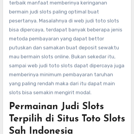
terbaik manfaat memberinya keringanan
bermain judi slots paling optimal buat
pesertanya. Masalahnya di web judi toto slots
bisa dipercaya, terdapat banyak beberapa jenis
metoda pembayaran yang dapat bettor
putuskan dan samakan buat deposit sewaktu
mau bermain slots online. Bukan sekedar itu,
sampai web judi toto slots dapat dipercaya juga
memberinya minimum pembayaran taruhan
yang paling rendah maka dari itu dapat main
slots bisa semakin mengirit modal.
Permainan Judi Slots
Terpilih di Situs Toto Slots
Sah Indonesia