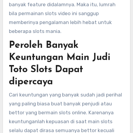
banyak feature didalamnya. Maka itu, lumrah
bila permainan slots video ini sanggup
memberinya pengalaman lebih hebat untuk
beberapa slots mania.
Peroleh Banyak
Keuntungan Main Judi
Toto Slots Dapat
dipercaya
Cari keuntungan yang banyak sudah jadi perihal
yang paling biasa buat banyak penjudi atau
bettor yang bermain slots online. Karenanya
keuntunganlah kepuasan di saat main slots
selalu dapat dirasa semuanya bettor kecuali