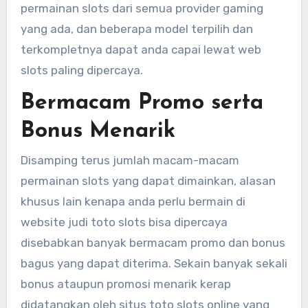
permainan slots dari semua provider gaming
yang ada, dan beberapa model terpilih dan
terkompletnya dapat anda capai lewat web
slots paling dipercaya.
Bermacam Promo serta
Bonus Menarik
Disamping terus jumlah macam-macam
permainan slots yang dapat dimainkan, alasan
khusus lain kenapa anda perlu bermain di
website judi toto slots bisa dipercaya
disebabkan banyak bermacam promo dan bonus
bagus yang dapat diterima. Sekain banyak sekali
bonus ataupun promosi menarik kerap
didatangkan oleh situs toto slots online yang