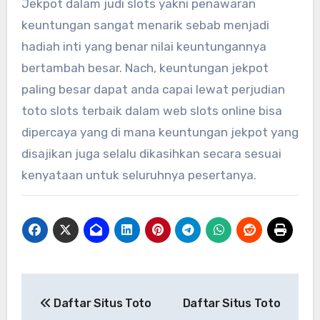
Jekpot dalam judi slots yakni penawaran
keuntungan sangat menarik sebab menjadi
hadiah inti yang benar nilai keuntungannya
bertambah besar. Nach, keuntungan jekpot
paling besar dapat anda capai lewat perjudian
toto slots terbaik dalam web slots online bisa
dipercaya yang di mana keuntungan jekpot yang
disajikan juga selalu dikasihkan secara sesuai
kenyataan untuk seluruhnya pesertanya.
Post
Daftar Situs Toto
Daftar Situs Toto
navigation