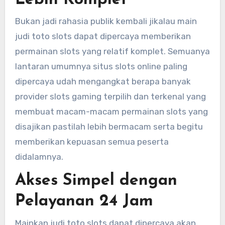
Bukan jadi rahasia publik kembali jikalau main
judi toto slots dapat dipercaya memberikan
permainan slots yang relatif komplet. Semuanya
lantaran umumnya situs slots online paling
dipercaya udah mengangkat berapa banyak
provider slots gaming terpilih dan terkenal yang
membuat macam-macam permainan slots yang
disajikan pastilah lebih bermacam serta begitu
memberikan kepuasan semua peserta
didalamnya.
Akses Simpel dengan
Pelayanan 24 Jam
Mainkan judi toto slots dapat dipercaya akan