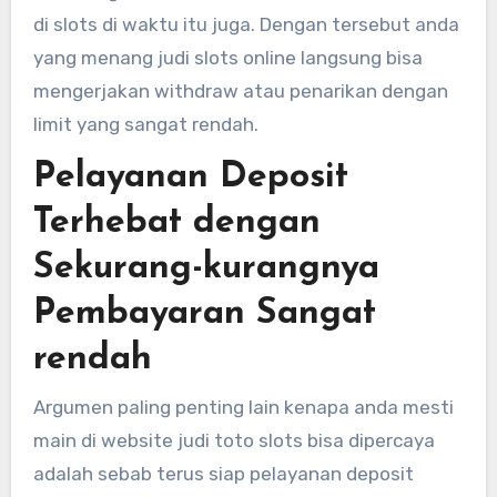
di slots di waktu itu juga. Dengan tersebut anda
yang menang judi slots online langsung bisa
mengerjakan withdraw atau penarikan dengan
limit yang sangat rendah.
Pelayanan Deposit
Terhebat dengan
Sekurang-kurangnya
Pembayaran Sangat
rendah
Argumen paling penting lain kenapa anda mesti
main di website judi toto slots bisa dipercaya
adalah sebab terus siap pelayanan deposit