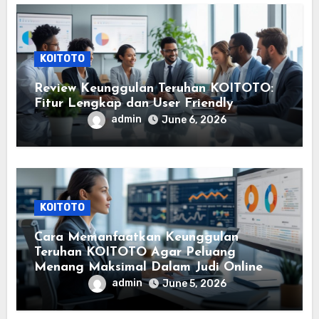
KOITOTO
Review Keunggulan Teruhan KOITOTO:
Fitur Lengkap dan User Friendly
admin
June 6, 2026
KOITOTO
Cara Memanfaatkan Keunggulan
Teruhan KOITOTO Agar Peluang
Menang Maksimal Dalam Judi Online
admin
June 5, 2026