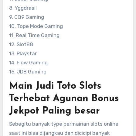
8. Yggdrasil
9. CQ9 Gaming
10. Tope Mode Gaming
11. Real Time Gaming
12. Slot88
13. Playstar
14. Flow Gaming
15. JDB Gaming
Main Judi Toto Slots
Terhebat Agunan Bonus
Jekpot Paling besar
Sebegitu banyak type permainan slots online
saat ini bisa dijangkau dan dicicipi banyak