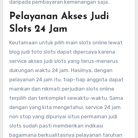
daripada pembayaran kemenangan saja.
Pelayanan Akses Judi
Slots 24 Jam
Keutamaan untuk pilih main slots online lewat
blog judi toto slots dapat dipercaya karena
service akses judi slots yang terus-menerus
dukungan waktu 24 jam. Hasilnya, dengan
pelayanan 24 jam itu, tiap-tiap anggota dapat
mainkan dan nikmati perjudian slots online
terpilih dan terkomplet sewaktu-waktu. Sama
dengan yang kita mengetahui, service 24 jam
non stop yang dipunyai situs permainan judi
slots sudah pasti memberikan indikasi
bagaimana berkualitasnya pelayanan taruhan