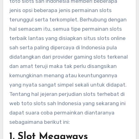
toto slots sah Indonesia memberi beberapa
jenis opsi beberapa jenis permainan slots
terunggul serta terkomplet. Berhubung dengan
hal semacam itu, semua tipe permainan slots
terbaik lantas yang disiapkan situs slots online
sah serta paling dipercaya di Indonesia pula
didatangkan dari provider gaming slots terkenal
dan amat teruji maka tak perlu disangsikan
kemungkinan menang atau keuntungannya
yang nyata sangat simpel sekali untuk didapat.
Tentang hal jejeran perjudian slots terhebat di
web toto slots sah Indonesia yang sekarang ini
dapat suara coba permainkan diantaranya
sebagaimana berikut ini:
1. Slot Megaways