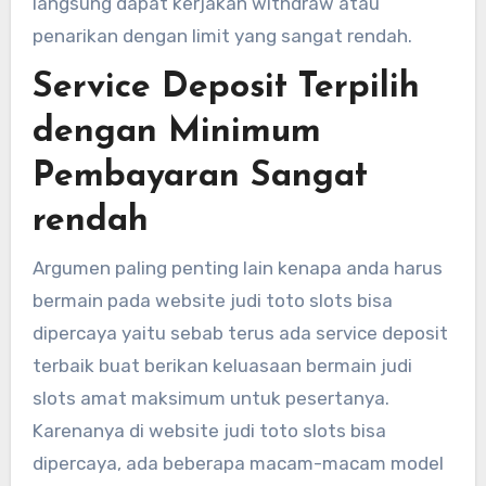
langsung dapat kerjakan withdraw atau
penarikan dengan limit yang sangat rendah.
Service Deposit Terpilih
dengan Minimum
Pembayaran Sangat
rendah
Argumen paling penting lain kenapa anda harus
bermain pada website judi toto slots bisa
dipercaya yaitu sebab terus ada service deposit
terbaik buat berikan keluasaan bermain judi
slots amat maksimum untuk pesertanya.
Karenanya di website judi toto slots bisa
dipercaya, ada beberapa macam-macam model