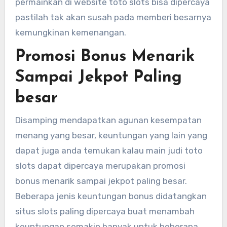
permainkan di website toto slots bisa dipercaya
pastilah tak akan susah pada memberi besarnya
kemungkinan kemenangan.
Promosi Bonus Menarik
Sampai Jekpot Paling
besar
Disamping mendapatkan agunan kesempatan
menang yang besar, keuntungan yang lain yang
dapat juga anda temukan kalau main judi toto
slots dapat dipercaya merupakan promosi
bonus menarik sampai jekpot paling besar.
Beberapa jenis keuntungan bonus didatangkan
situs slots paling dipercaya buat menambah
keuntungan semakin banyak untuk beberapa