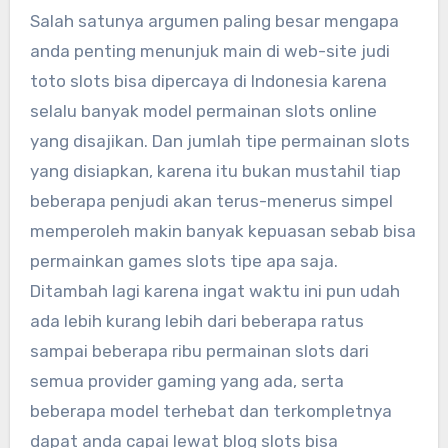
Salah satunya argumen paling besar mengapa
anda penting menunjuk main di web-site judi
toto slots bisa dipercaya di Indonesia karena
selalu banyak model permainan slots online
yang disajikan. Dan jumlah tipe permainan slots
yang disiapkan, karena itu bukan mustahil tiap
beberapa penjudi akan terus-menerus simpel
memperoleh makin banyak kepuasan sebab bisa
permainkan games slots tipe apa saja.
Ditambah lagi karena ingat waktu ini pun udah
ada lebih kurang lebih dari beberapa ratus
sampai beberapa ribu permainan slots dari
semua provider gaming yang ada, serta
beberapa model terhebat dan terkompletnya
dapat anda capai lewat blog slots bisa