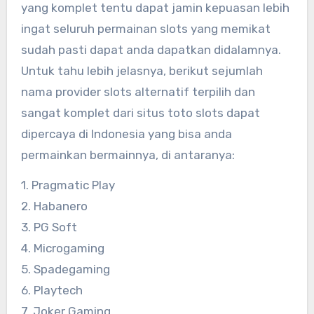
yang komplet tentu dapat jamin kepuasan lebih
ingat seluruh permainan slots yang memikat
sudah pasti dapat anda dapatkan didalamnya.
Untuk tahu lebih jelasnya, berikut sejumlah
nama provider slots alternatif terpilih dan
sangat komplet dari situs toto slots dapat
dipercaya di Indonesia yang bisa anda
permainkan bermainnya, di antaranya:
1. Pragmatic Play
2. Habanero
3. PG Soft
4. Microgaming
5. Spadegaming
6. Playtech
7. Joker Gaming