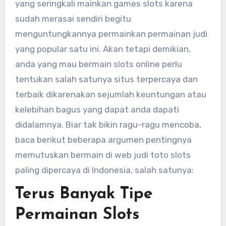
yang seringkali mainkan games slots karena
sudah merasai sendiri begitu
menguntungkannya permainkan permainan judi
yang popular satu ini. Akan tetapi demikian,
anda yang mau bermain slots online perlu
tentukan salah satunya situs terpercaya dan
terbaik dikarenakan sejumlah keuntungan atau
kelebihan bagus yang dapat anda dapati
didalamnya. Biar tak bikin ragu-ragu mencoba,
baca berikut beberapa argumen pentingnya
memutuskan bermain di web judi toto slots
paling dipercaya di Indonesia, salah satunya:
Terus Banyak Tipe
Permainan Slots