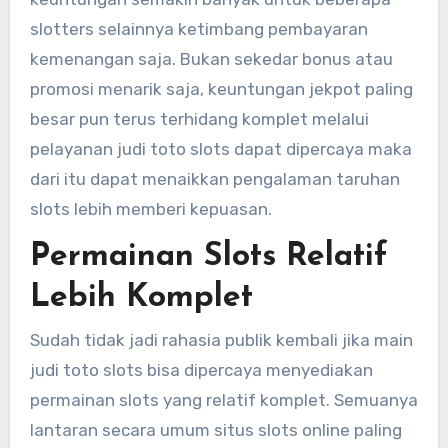
slotters selainnya ketimbang pembayaran
kemenangan saja. Bukan sekedar bonus atau
promosi menarik saja, keuntungan jekpot paling
besar pun terus terhidang komplet melalui
pelayanan judi toto slots dapat dipercaya maka
dari itu dapat menaikkan pengalaman taruhan
slots lebih memberi kepuasan.
Permainan Slots Relatif
Lebih Komplet
Sudah tidak jadi rahasia publik kembali jika main
judi toto slots bisa dipercaya menyediakan
permainan slots yang relatif komplet. Semuanya
lantaran secara umum situs slots online paling