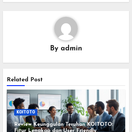
By
admin
Related Post
KOITOTO
Review Keunggulan Teruhan KOITOTO:
Fitur Lengkap dan User Friendly