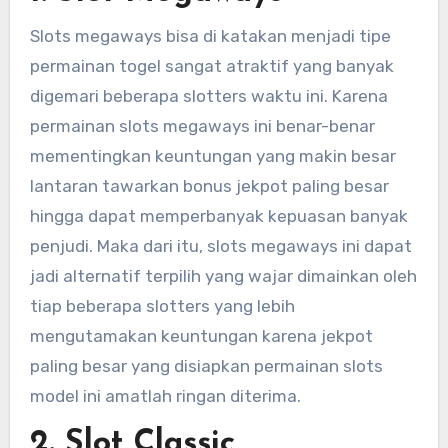
Slots megaways bisa di katakan menjadi tipe
permainan togel sangat atraktif yang banyak
digemari beberapa slotters waktu ini. Karena
permainan slots megaways ini benar-benar
mementingkan keuntungan yang makin besar
lantaran tawarkan bonus jekpot paling besar
hingga dapat memperbanyak kepuasan banyak
penjudi. Maka dari itu, slots megaways ini dapat
jadi alternatif terpilih yang wajar dimainkan oleh
tiap beberapa slotters yang lebih
mengutamakan keuntungan karena jekpot
paling besar yang disiapkan permainan slots
model ini amatlah ringan diterima.
2. Slot Classic