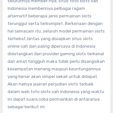
seluruhnya member-nya, situs toto slots sah
Indonesia memberinya pelbagai ragam
alternatif beberapa jenis permainan slots
terunggul serta terkomplet. Berkenaan dengan
hal semacam itu, seluruh model permainan slots
terhebat lantas yang disiapkan situs slots
online sah dan paling dipercaya di Indonesia
didatangkan dari provider gaming slots terkenal
dan amat tangguh maka tidak perlu disangsikan
kesempatan menang maupun keuntungannya
yang benar akan simpel sekali untuk didapat.
Akan halnya jejeran perjudian slots terbaik
dalam web toto slots sah Indonesia yang waktu
ini dapat suara coba permainkan di antaranya
sebagai berikut ini: