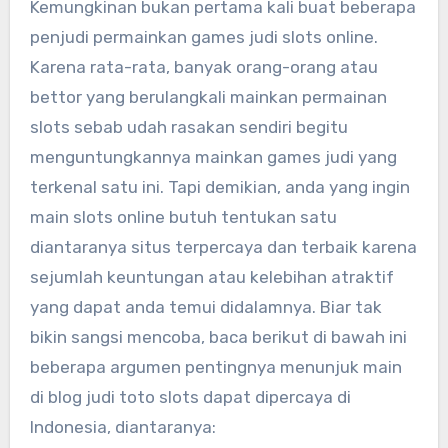
Kemungkinan bukan pertama kali buat beberapa
penjudi permainkan games judi slots online.
Karena rata-rata, banyak orang-orang atau
bettor yang berulangkali mainkan permainan
slots sebab udah rasakan sendiri begitu
menguntungkannya mainkan games judi yang
terkenal satu ini. Tapi demikian, anda yang ingin
main slots online butuh tentukan satu
diantaranya situs terpercaya dan terbaik karena
sejumlah keuntungan atau kelebihan atraktif
yang dapat anda temui didalamnya. Biar tak
bikin sangsi mencoba, baca berikut di bawah ini
beberapa argumen pentingnya menunjuk main
di blog judi toto slots dapat dipercaya di
Indonesia, diantaranya: