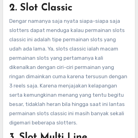
2. Slot Classic
Dengar namanya saja nyata siapa-siapa saja
slotters dapat menduga kalau permainan slots
classic ini adalah tipe permainan slots yang
udah ada lama. Ya, slots classic ialah macam
permainan slots yang pertamanya kali
dikenalkan dengan ciri-ciri permainan yang
ringan dimainkan cuma karena tersusun dengan
3 reels saja. Karena menjajakan kelapangan
serta kemungkinan menang yang tentu begitu
besar, tidaklah heran bila hingga saat ini lantas
permainan slots classic ini masih banyak sekali
digemari beberapa slotters.
3. Slot Multi Line