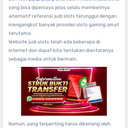
yang bisa dipercaya jelas selalu memberinya
alternatif referensi judi slots terunggul dengan
mengangkut banyak provider slots gaming amat
terutama.
Website judi slots telah ada beberapa di
internet dan dapat kita tentukan diantaranya
sebagai media untuk bermain.
Namun, yang terpenting harus dikenang oleh