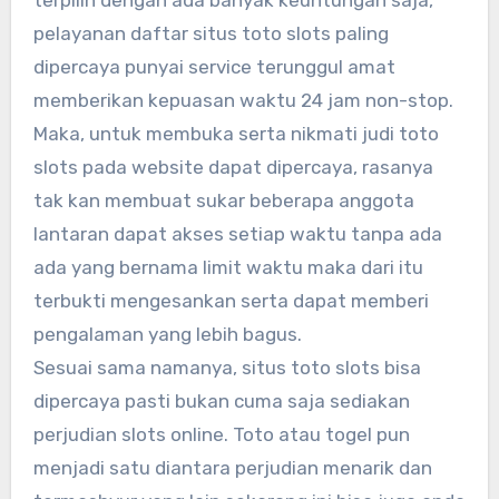
pelayanan daftar situs toto slots paling
dipercaya punyai service terunggul amat
memberikan kepuasan waktu 24 jam non-stop.
Maka, untuk membuka serta nikmati judi toto
slots pada website dapat dipercaya, rasanya
tak kan membuat sukar beberapa anggota
lantaran dapat akses setiap waktu tanpa ada
ada yang bernama limit waktu maka dari itu
terbukti mengesankan serta dapat memberi
pengalaman yang lebih bagus.
Sesuai sama namanya, situs toto slots bisa
dipercaya pasti bukan cuma saja sediakan
perjudian slots online. Toto atau togel pun
menjadi satu diantara perjudian menarik dan