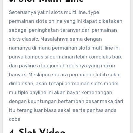
Seterusnya yakni slots multi line, type
permainan slots online yang ini dapat dikatakan
sebagai peningkatan teranyar dari permainan
slots classic. Masalahnya sama dengan
namanya di mana permainan slots multi line ini
punya komposisi permainan lebih kompleks baik
dari payline atau jumlah reelsnya yang makin
banyak. Meskipun secara permainan lebih sukar
dimainkan, akan tetapi permainan slots model
multiple payline ini akan bayar kemenangan
dengan keuntungan bertambah besar maka dari
itu terang luar biasa sekali serta pantas anda
coba.