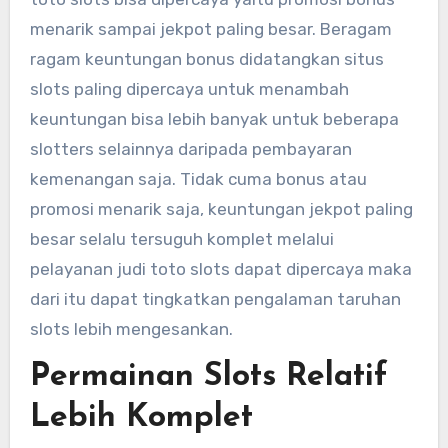
menarik sampai jekpot paling besar. Beragam
ragam keuntungan bonus didatangkan situs
slots paling dipercaya untuk menambah
keuntungan bisa lebih banyak untuk beberapa
slotters selainnya daripada pembayaran
kemenangan saja. Tidak cuma bonus atau
promosi menarik saja, keuntungan jekpot paling
besar selalu tersuguh komplet melalui
pelayanan judi toto slots dapat dipercaya maka
dari itu dapat tingkatkan pengalaman taruhan
slots lebih mengesankan.
Permainan Slots Relatif
Lebih Komplet