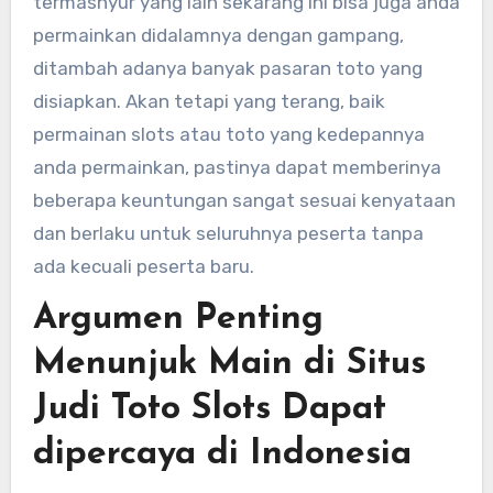
termashyur yang lain sekarang ini bisa juga anda
permainkan didalamnya dengan gampang,
ditambah adanya banyak pasaran toto yang
disiapkan. Akan tetapi yang terang, baik
permainan slots atau toto yang kedepannya
anda permainkan, pastinya dapat memberinya
beberapa keuntungan sangat sesuai kenyataan
dan berlaku untuk seluruhnya peserta tanpa
ada kecuali peserta baru.
Argumen Penting
Menunjuk Main di Situs
Judi Toto Slots Dapat
dipercaya di Indonesia