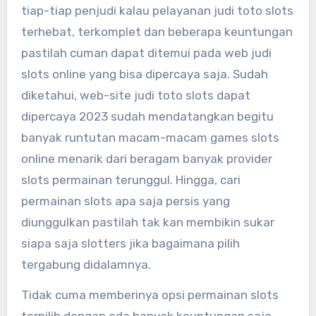
tiap-tiap penjudi kalau pelayanan judi toto slots
terhebat, terkomplet dan beberapa keuntungan
pastilah cuman dapat ditemui pada web judi
slots online yang bisa dipercaya saja. Sudah
diketahui, web-site judi toto slots dapat
dipercaya 2023 sudah mendatangkan begitu
banyak runtutan macam-macam games slots
online menarik dari beragam banyak provider
slots permainan terunggul. Hingga, cari
permainan slots apa saja persis yang
diunggulkan pastilah tak kan membikin sukar
siapa saja slotters jika bagaimana pilih
tergabung didalamnya.
Tidak cuma memberinya opsi permainan slots
terpilih dengan ada banyak keuntungan saja,