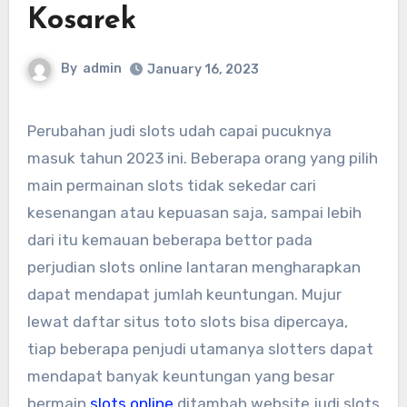
Kosarek
By
admin
January 16, 2023
Perubahan judi slots udah capai pucuknya
masuk tahun 2023 ini. Beberapa orang yang pilih
main permainan slots tidak sekedar cari
kesenangan atau kepuasan saja, sampai lebih
dari itu kemauan beberapa bettor pada
perjudian slots online lantaran mengharapkan
dapat mendapat jumlah keuntungan. Mujur
lewat daftar situs toto slots bisa dipercaya,
tiap beberapa penjudi utamanya slotters dapat
mendapat banyak keuntungan yang besar
bermain
slots online
ditambah website judi slots