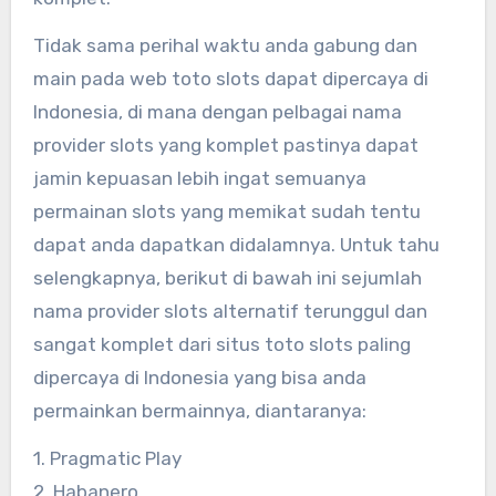
Tidak sama perihal waktu anda gabung dan
main pada web toto slots dapat dipercaya di
Indonesia, di mana dengan pelbagai nama
provider slots yang komplet pastinya dapat
jamin kepuasan lebih ingat semuanya
permainan slots yang memikat sudah tentu
dapat anda dapatkan didalamnya. Untuk tahu
selengkapnya, berikut di bawah ini sejumlah
nama provider slots alternatif terunggul dan
sangat komplet dari situs toto slots paling
dipercaya di Indonesia yang bisa anda
permainkan bermainnya, diantaranya:
1. Pragmatic Play
2. Habanero