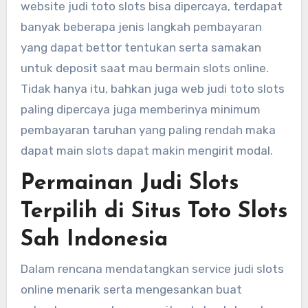
website judi toto slots bisa dipercaya, terdapat
banyak beberapa jenis langkah pembayaran
yang dapat bettor tentukan serta samakan
untuk deposit saat mau bermain slots online.
Tidak hanya itu, bahkan juga web judi toto slots
paling dipercaya juga memberinya minimum
pembayaran taruhan yang paling rendah maka
dapat main slots dapat makin mengirit modal.
Permainan Judi Slots
Terpilih di Situs Toto Slots
Sah Indonesia
Dalam rencana mendatangkan service judi slots
online menarik serta mengesankan buat