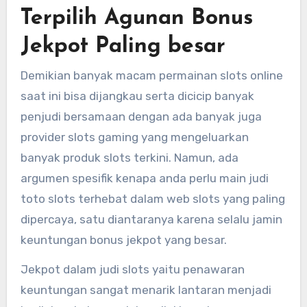
Terpilih Agunan Bonus
Jekpot Paling besar
Demikian banyak macam permainan slots online
saat ini bisa dijangkau serta dicicip banyak
penjudi bersamaan dengan ada banyak juga
provider slots gaming yang mengeluarkan
banyak produk slots terkini. Namun, ada
argumen spesifik kenapa anda perlu main judi
toto slots terhebat dalam web slots yang paling
dipercaya, satu diantaranya karena selalu jamin
keuntungan bonus jekpot yang besar.
Jekpot dalam judi slots yaitu penawaran
keuntungan sangat menarik lantaran menjadi