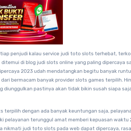
tiap penjudi kalau service judi toto slots terhebat, terk
temui di blog judi slots online yang paling dipercaya sa
a dipercaya 2023 udah mendatangkan begitu banyak runt
ari bermacam banyak provider slots games terpilih. Hi
 diunggulkan pastinya akan tidak bikin susah siapa saj
ts terpilih dengan ada banyak keuntungan saja, pelayan
miliki pelayanan terunggul amat memberi kepuasan waktu
a nikmati judi toto slots pada web dapat dipercaya, ras