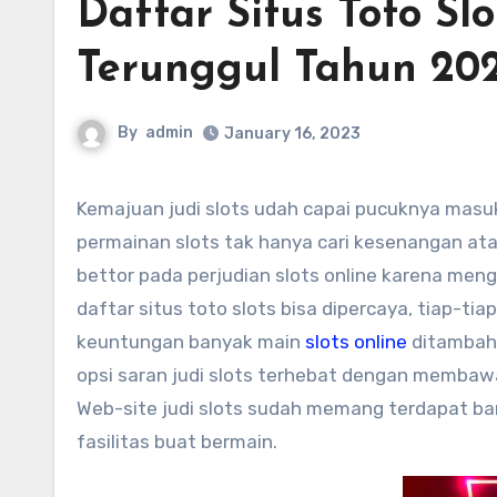
Daftar Situs Toto Sl
Terunggul Tahun 20
By
admin
January 16, 2023
Kemajuan judi slots udah capai pucuknya masuk tahun 2023 ini. Beberapa orang yang menunjuk main
permainan slots tak hanya cari kesenangan ata
bettor pada perjudian slots online karena me
daftar situs toto slots bisa dipercaya, tiap-t
keuntungan banyak main
slots online
ditambah 
opsi saran judi slots terhebat dengan membawa
Web-site judi slots sudah memang terdapat ban
fasilitas buat bermain.