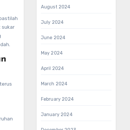
August 2024
pastilah
July 2024
 sukar
g
June 2024
ndah.
May 2024
an
April 2024
 terus
March 2024
February 2024
January 2024
aruhan
December 2023