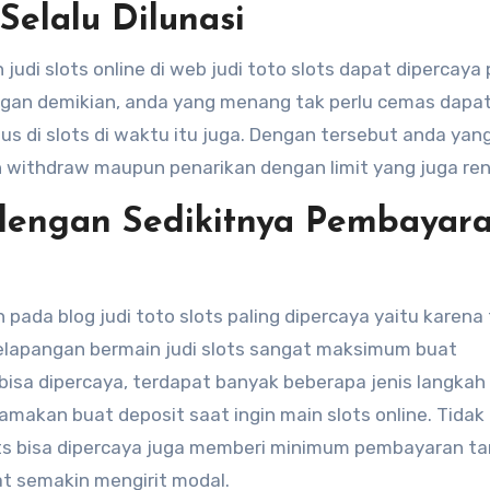
elalu Dilunasi
di slots online di web judi toto slots dapat dipercaya 
ngan demikian, anda yang menang tak perlu cemas dapat
us di slots di waktu itu juga. Dengan tersebut anda yan
an withdraw maupun penarikan dengan limit yang juga re
 dengan Sedikitnya Pembayar
ada blog judi toto slots paling dipercaya yaitu karena
kelapangan bermain judi slots sangat maksimum buat
 bisa dipercaya, terdapat banyak beberapa jenis langkah
akan buat deposit saat ingin main slots online. Tidak
lots bisa dipercaya juga memberi minimum pembayaran t
t semakin mengirit modal.