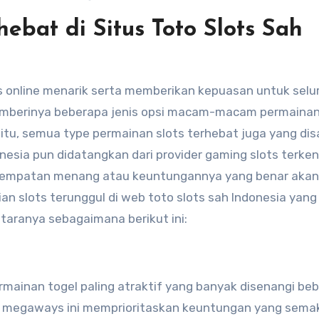
hebat di Situs Toto Slots Sah
s online menarik serta memberikan kepuasan untuk selu
memberinya beberapa jenis opsi macam-macam permainan
 itu, semua type permainan slots terhebat juga yang dis
donesia pun didatangkan dari provider gaming slots terke
sempatan menang atau keuntungannya yang benar akan
dian slots terunggul di web toto slots sah Indonesia yang
taranya sebagaimana berikut ini:
mainan togel paling atraktif yang banyak disenangi be
ts megaways ini memprioritaskan keuntungan yang sema