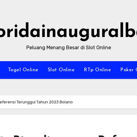
oridainauguralb
Peluang Menang Besar di Slot Online
Togel Online
Slot Online
RTp Online
Poker 
 Referensi Terunggul Tahun 2023 Bolano