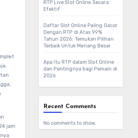
RTP Live Slot Online Secara
Efektif
Daftar Slot Online Paling Gacor
Dengan RTP di Atas 99%
Tahun 2026: Temukan Pilihan
Terbaik Untuk Menang Besar
omplet
Apa Itu RTP dalam Slot Online
ja.
dan Pentingnya bagi Pemain di
utan
2026
ngga,
a
Recent Comments
an
No comments to show.
 24 jam
anya