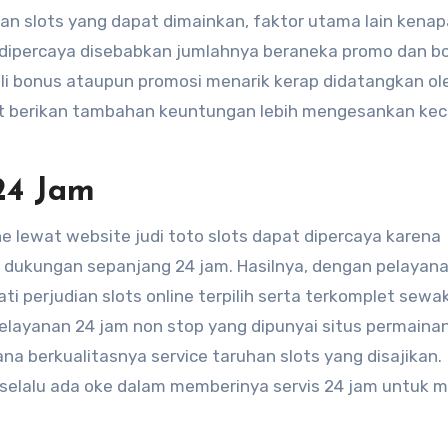
an slots yang dapat dimainkan, faktor utama lain kena
ing dipercaya disebabkan jumlahnya beraneka promo dan b
li bonus ataupun promosi menarik kerap didatangkan ole
aat berikan tambahan keuntungan lebih mengesankan kec
 24 Jam
 lewat website judi toto slots dapat dipercaya karena
s dukungan sepanjang 24 jam. Hasilnya, dengan pelayan
ti perjudian slots online terpilih serta terkomplet sewa
elayanan 24 jam non stop yang dipunyai situs permainan
a berkualitasnya service taruhan slots yang disajikan.
ng selalu ada oke dalam memberinya servis 24 jam untuk