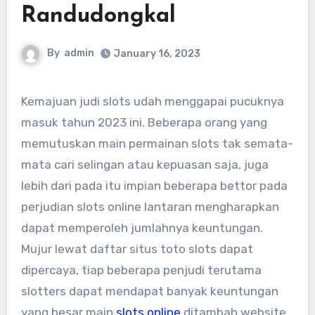
Randudongkal
By
admin
January 16, 2023
Kemajuan judi slots udah menggapai pucuknya
masuk tahun 2023 ini. Beberapa orang yang
memutuskan main permainan slots tak semata-
mata cari selingan atau kepuasan saja, juga
lebih dari pada itu impian beberapa bettor pada
perjudian slots online lantaran mengharapkan
dapat memperoleh jumlahnya keuntungan.
Mujur lewat daftar situs toto slots dapat
dipercaya, tiap beberapa penjudi terutama
slotters dapat mendapat banyak keuntungan
yang besar main
slots online
ditambah website