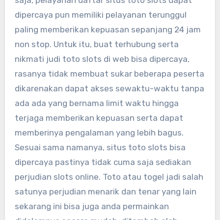
dipercaya pun memiliki pelayanan terunggul
paling memberikan kepuasan sepanjang 24 jam
non stop. Untuk itu, buat terhubung serta
nikmati judi toto slots di web bisa dipercaya,
rasanya tidak membuat sukar beberapa peserta
dikarenakan dapat akses sewaktu-waktu tanpa
ada ada yang bernama limit waktu hingga
terjaga memberikan kepuasan serta dapat
memberinya pengalaman yang lebih bagus.
Sesuai sama namanya, situs toto slots bisa
dipercaya pastinya tidak cuma saja sediakan
perjudian slots online. Toto atau togel jadi salah
satunya perjudian menarik dan tenar yang lain
sekarang ini bisa juga anda permainkan