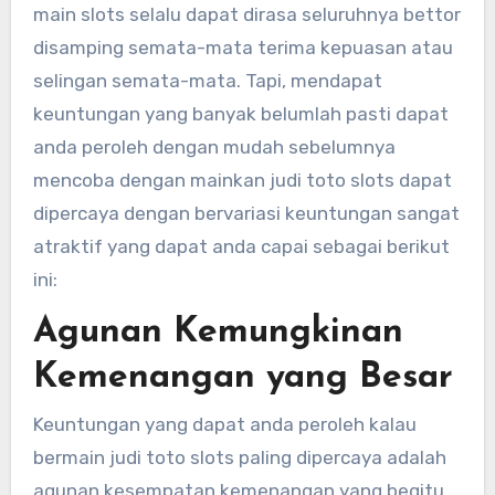
main slots selalu dapat dirasa seluruhnya bettor
disamping semata-mata terima kepuasan atau
selingan semata-mata. Tapi, mendapat
keuntungan yang banyak belumlah pasti dapat
anda peroleh dengan mudah sebelumnya
mencoba dengan mainkan judi toto slots dapat
dipercaya dengan bervariasi keuntungan sangat
atraktif yang dapat anda capai sebagai berikut
ini:
Agunan Kemungkinan
Kemenangan yang Besar
Keuntungan yang dapat anda peroleh kalau
bermain judi toto slots paling dipercaya adalah
agunan kesempatan kemenangan yang begitu