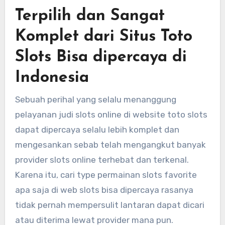
Terpilih dan Sangat
Komplet dari Situs Toto
Slots Bisa dipercaya di
Indonesia
Sebuah perihal yang selalu menanggung
pelayanan judi slots online di website toto slots
dapat dipercaya selalu lebih komplet dan
mengesankan sebab telah mengangkut banyak
provider slots online terhebat dan terkenal.
Karena itu, cari type permainan slots favorite
apa saja di web slots bisa dipercaya rasanya
tidak pernah mempersulit lantaran dapat dicari
atau diterima lewat provider mana pun.