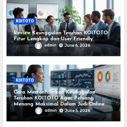
KOITOTO
Review Keunggulan Teruhan KOITOTO:
Fitur Lengkap dan User Friendly
admin
June 6, 2026
KOITOTO
Cara Memanfaatkan Keunggulan
Teruhan KOITOTO Agar Peluang
Menang Maksimal Dalam Judi Online
admin
June 5, 2026