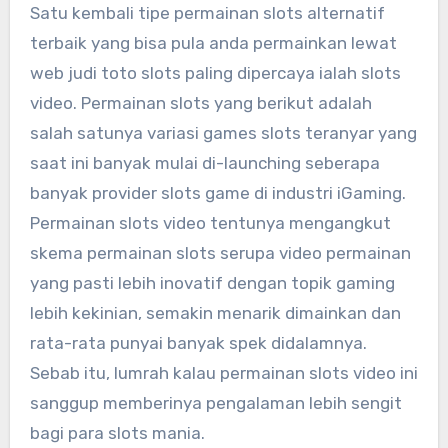
Satu kembali tipe permainan slots alternatif
terbaik yang bisa pula anda permainkan lewat
web judi toto slots paling dipercaya ialah slots
video. Permainan slots yang berikut adalah
salah satunya variasi games slots teranyar yang
saat ini banyak mulai di-launching seberapa
banyak provider slots game di industri iGaming.
Permainan slots video tentunya mengangkut
skema permainan slots serupa video permainan
yang pasti lebih inovatif dengan topik gaming
lebih kekinian, semakin menarik dimainkan dan
rata-rata punyai banyak spek didalamnya.
Sebab itu, lumrah kalau permainan slots video ini
sanggup memberinya pengalaman lebih sengit
bagi para slots mania.