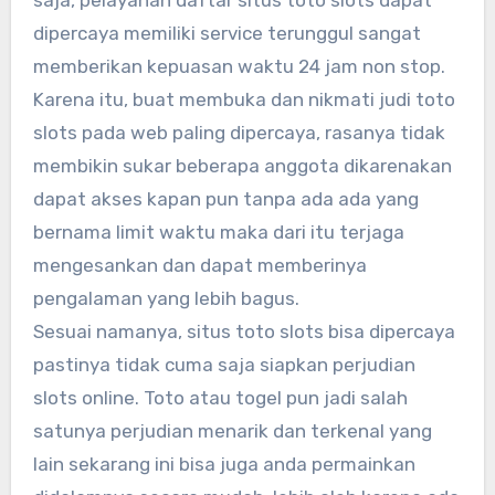
dipercaya memiliki service terunggul sangat
memberikan kepuasan waktu 24 jam non stop.
Karena itu, buat membuka dan nikmati judi toto
slots pada web paling dipercaya, rasanya tidak
membikin sukar beberapa anggota dikarenakan
dapat akses kapan pun tanpa ada ada yang
bernama limit waktu maka dari itu terjaga
mengesankan dan dapat memberinya
pengalaman yang lebih bagus.
Sesuai namanya, situs toto slots bisa dipercaya
pastinya tidak cuma saja siapkan perjudian
slots online. Toto atau togel pun jadi salah
satunya perjudian menarik dan terkenal yang
lain sekarang ini bisa juga anda permainkan