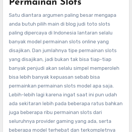
Permainan Slots
Satu diantara argumen paling besar mengapa
anda butuh pilih main di blog judi toto slots
paling dipercaya di Indonesia lantaran selalu
banyak model permainan slots online yang
disajikan. Dan jumlahnya tipe permainan slots
yang disajikan, jadi bukan tak bisa tiap-tiap
banyak penjudi akan selalu simpel memperoleh
bisa lebih banyak kepuasan sebab bisa
permainkan permainan slots model apa saja.
Lebih-lebih lagi karena ingat saat ini pun udah
ada sekitaran lebih pada beberapa ratus bahkan
juga beberapa ribu permainan slots dari
seluruhnya provider gaming yang ada, serta
beberapa model terhebat dan terkompletnya