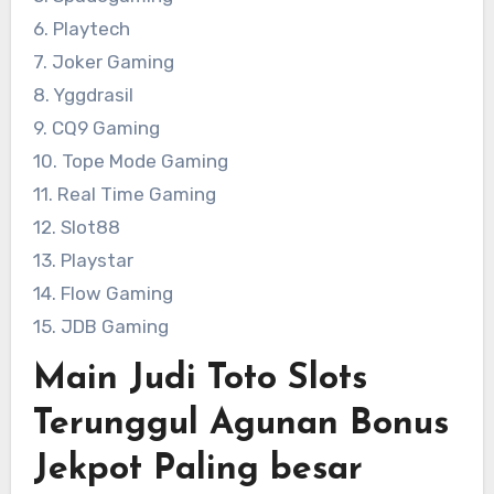
6. Playtech
7. Joker Gaming
8. Yggdrasil
9. CQ9 Gaming
10. Tope Mode Gaming
11. Real Time Gaming
12. Slot88
13. Playstar
14. Flow Gaming
15. JDB Gaming
Main Judi Toto Slots
Terunggul Agunan Bonus
Jekpot Paling besar