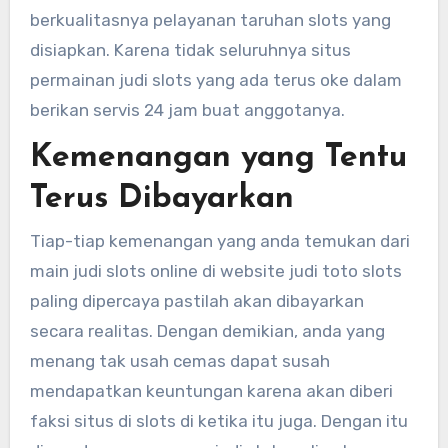
berkualitasnya pelayanan taruhan slots yang
disiapkan. Karena tidak seluruhnya situs
permainan judi slots yang ada terus oke dalam
berikan servis 24 jam buat anggotanya.
Kemenangan yang Tentu
Terus Dibayarkan
Tiap-tiap kemenangan yang anda temukan dari
main judi slots online di website judi toto slots
paling dipercaya pastilah akan dibayarkan
secara realitas. Dengan demikian, anda yang
menang tak usah cemas dapat susah
mendapatkan keuntungan karena akan diberi
faksi situs di slots di ketika itu juga. Dengan itu