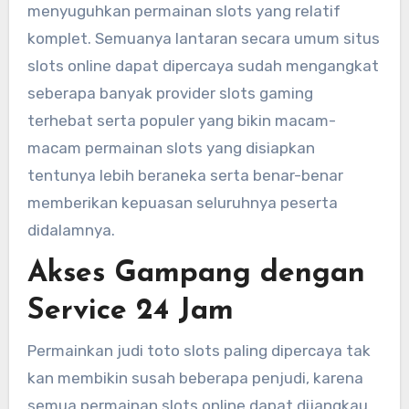
menyuguhkan permainan slots yang relatif
komplet. Semuanya lantaran secara umum situs
slots online dapat dipercaya sudah mengangkat
seberapa banyak provider slots gaming
terhebat serta populer yang bikin macam-
macam permainan slots yang disiapkan
tentunya lebih beraneka serta benar-benar
memberikan kepuasan seluruhnya peserta
didalamnya.
Akses Gampang dengan
Service 24 Jam
Permainkan judi toto slots paling dipercaya tak
kan membikin susah beberapa penjudi, karena
semua permainan slots online dapat dijangkau