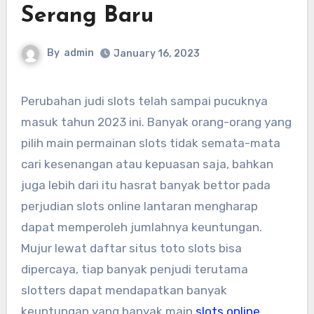
Serang Baru
By
admin
January 16, 2023
Perubahan judi slots telah sampai pucuknya
masuk tahun 2023 ini. Banyak orang-orang yang
pilih main permainan slots tidak semata-mata
cari kesenangan atau kepuasan saja, bahkan
juga lebih dari itu hasrat banyak bettor pada
perjudian slots online lantaran mengharap
dapat memperoleh jumlahnya keuntungan.
Mujur lewat daftar situs toto slots bisa
dipercaya, tiap banyak penjudi terutama
slotters dapat mendapatkan banyak
keuntungan yang banyak main
slots online