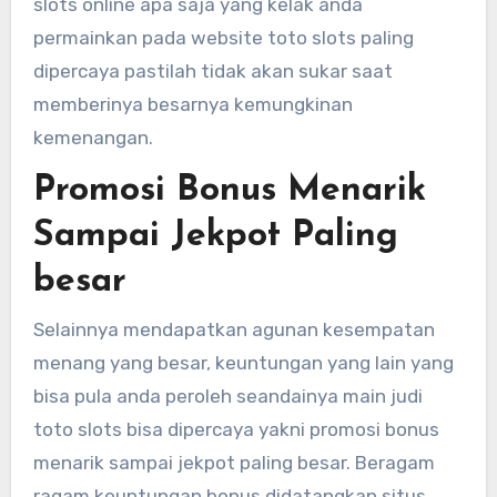
slots online apa saja yang kelak anda
permainkan pada website toto slots paling
dipercaya pastilah tidak akan sukar saat
memberinya besarnya kemungkinan
kemenangan.
Promosi Bonus Menarik
Sampai Jekpot Paling
besar
Selainnya mendapatkan agunan kesempatan
menang yang besar, keuntungan yang lain yang
bisa pula anda peroleh seandainya main judi
toto slots bisa dipercaya yakni promosi bonus
menarik sampai jekpot paling besar. Beragam
ragam keuntungan bonus didatangkan situs