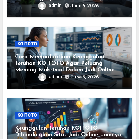
admin
June 6, 2026
KOITOTO
Cara Memanfaatkan Keunggulan
Teruhan KOITOTO Agar Peluang
Menang Maksimal Dalam Judi Online
admin
June 5, 2026
KOITOTO
Keunggulan Teruhan KOITOTO
Dibandingkan Situs Judi Online Lainnya: