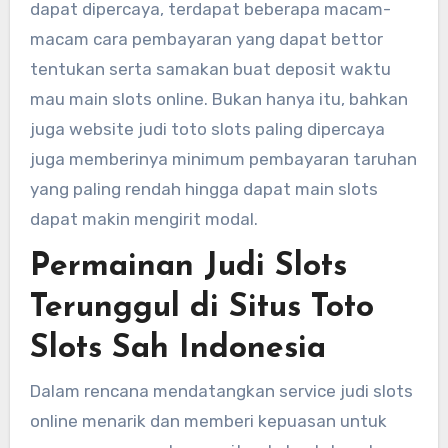
dapat dipercaya, terdapat beberapa macam-
macam cara pembayaran yang dapat bettor
tentukan serta samakan buat deposit waktu
mau main slots online. Bukan hanya itu, bahkan
juga website judi toto slots paling dipercaya
juga memberinya minimum pembayaran taruhan
yang paling rendah hingga dapat main slots
dapat makin mengirit modal.
Permainan Judi Slots
Terunggul di Situs Toto
Slots Sah Indonesia
Dalam rencana mendatangkan service judi slots
online menarik dan memberi kepuasan untuk