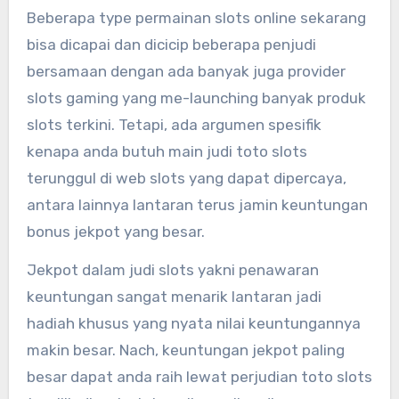
Beberapa type permainan slots online sekarang
bisa dicapai dan dicicip beberapa penjudi
bersamaan dengan ada banyak juga provider
slots gaming yang me-launching banyak produk
slots terkini. Tetapi, ada argumen spesifik
kenapa anda butuh main judi toto slots
terunggul di web slots yang dapat dipercaya,
antara lainnya lantaran terus jamin keuntungan
bonus jekpot yang besar.
Jekpot dalam judi slots yakni penawaran
keuntungan sangat menarik lantaran jadi
hadiah khusus yang nyata nilai keuntungannya
makin besar. Nach, keuntungan jekpot paling
besar dapat anda raih lewat perjudian toto slots