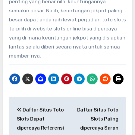
penting yang benar nilai keuntungannya
semakin besar. Nach, keuntungan jekpot paling
besar dapat anda raih lewat perjudian toto slots
terpilih di website slots online bisa dipercaya
yang di mana keuntungan jekpot yang disiapkan
lantas selalu diberi secara nyata untuk semua
member-nya.
Post
Daftar Situs Toto
Daftar Situs Toto
navigation
Slots Dapat
Slots Paling
dipercaya Referensi
dipercaya Saran