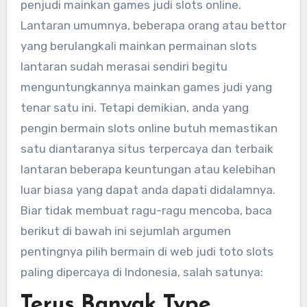
penjudi mainkan games judi slots online.
Lantaran umumnya, beberapa orang atau bettor
yang berulangkali mainkan permainan slots
lantaran sudah merasai sendiri begitu
menguntungkannya mainkan games judi yang
tenar satu ini. Tetapi demikian, anda yang
pengin bermain slots online butuh memastikan
satu diantaranya situs terpercaya dan terbaik
lantaran beberapa keuntungan atau kelebihan
luar biasa yang dapat anda dapati didalamnya.
Biar tidak membuat ragu-ragu mencoba, baca
berikut di bawah ini sejumlah argumen
pentingnya pilih bermain di web judi toto slots
paling dipercaya di Indonesia, salah satunya:
Terus Banyak Type