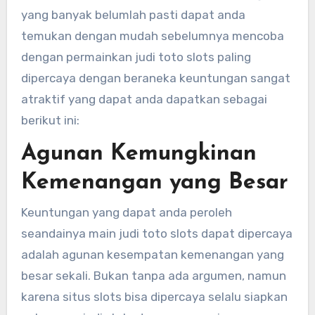
yang banyak belumlah pasti dapat anda
temukan dengan mudah sebelumnya mencoba
dengan permainkan judi toto slots paling
dipercaya dengan beraneka keuntungan sangat
atraktif yang dapat anda dapatkan sebagai
berikut ini:
Agunan Kemungkinan
Kemenangan yang Besar
Keuntungan yang dapat anda peroleh
seandainya main judi toto slots dapat dipercaya
adalah agunan kesempatan kemenangan yang
besar sekali. Bukan tanpa ada argumen, namun
karena situs slots bisa dipercaya selalu siapkan