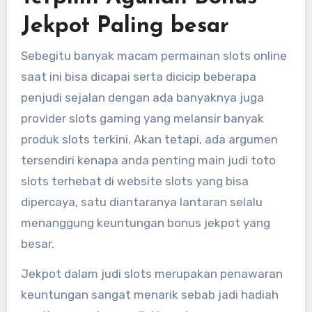
Jekpot Paling besar
Sebegitu banyak macam permainan slots online
saat ini bisa dicapai serta dicicip beberapa
penjudi sejalan dengan ada banyaknya juga
provider slots gaming yang melansir banyak
produk slots terkini. Akan tetapi, ada argumen
tersendiri kenapa anda penting main judi toto
slots terhebat di website slots yang bisa
dipercaya, satu diantaranya lantaran selalu
menanggung keuntungan bonus jekpot yang
besar.
Jekpot dalam judi slots merupakan penawaran
keuntungan sangat menarik sebab jadi hadiah