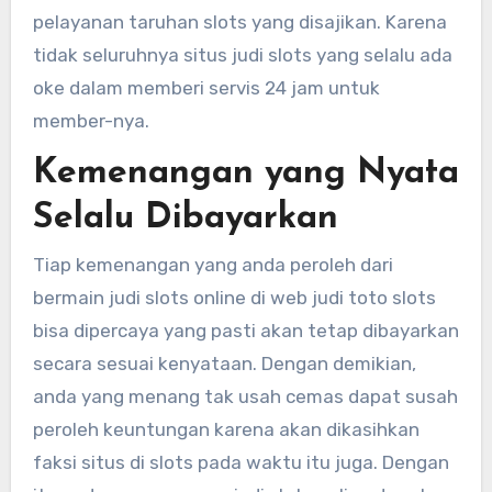
pelayanan taruhan slots yang disajikan. Karena
tidak seluruhnya situs judi slots yang selalu ada
oke dalam memberi servis 24 jam untuk
member-nya.
Kemenangan yang Nyata
Selalu Dibayarkan
Tiap kemenangan yang anda peroleh dari
bermain judi slots online di web judi toto slots
bisa dipercaya yang pasti akan tetap dibayarkan
secara sesuai kenyataan. Dengan demikian,
anda yang menang tak usah cemas dapat susah
peroleh keuntungan karena akan dikasihkan
faksi situs di slots pada waktu itu juga. Dengan