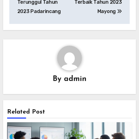
Terunggul Tahun
Terbaik Tahun 2023
2023 Padarincang
Mayong
By
admin
Related Post