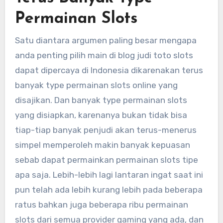
Permainan Slots
Satu diantara argumen paling besar mengapa
anda penting pilih main di blog judi toto slots
dapat dipercaya di Indonesia dikarenakan terus
banyak type permainan slots online yang
disajikan. Dan banyak type permainan slots
yang disiapkan, karenanya bukan tidak bisa
tiap-tiap banyak penjudi akan terus-menerus
simpel memperoleh makin banyak kepuasan
sebab dapat permainkan permainan slots tipe
apa saja. Lebih-lebih lagi lantaran ingat saat ini
pun telah ada lebih kurang lebih pada beberapa
ratus bahkan juga beberapa ribu permainan
slots dari semua provider gaming yang ada, dan