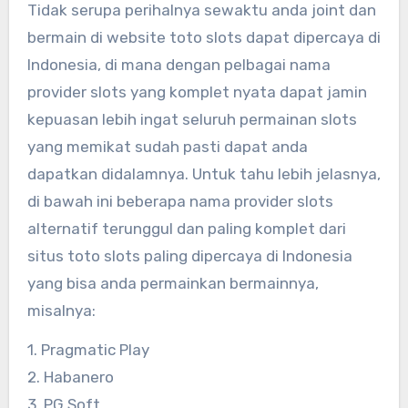
Tidak serupa perihalnya sewaktu anda joint dan
bermain di website toto slots dapat dipercaya di
Indonesia, di mana dengan pelbagai nama
provider slots yang komplet nyata dapat jamin
kepuasan lebih ingat seluruh permainan slots
yang memikat sudah pasti dapat anda
dapatkan didalamnya. Untuk tahu lebih jelasnya,
di bawah ini beberapa nama provider slots
alternatif terunggul dan paling komplet dari
situs toto slots paling dipercaya di Indonesia
yang bisa anda permainkan bermainnya,
misalnya:
1. Pragmatic Play
2. Habanero
3. PG Soft