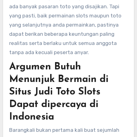
ada banyak pasaran toto yang disajikan. Tapi
yang pasti, baik permainan slots maupun toto
yang selanjutnya anda permainkan, pastinya
dapat berikan beberapa keuntungan paling
realitas serta berlaku untuk semua anggota
tanpa ada kecuali peserta anyar.
Argumen Butuh
Menunjuk Bermain di
Situs Judi Toto Slots
Dapat dipercaya di
Indonesia
Barangkali bukan pertama kali buat sejumlah