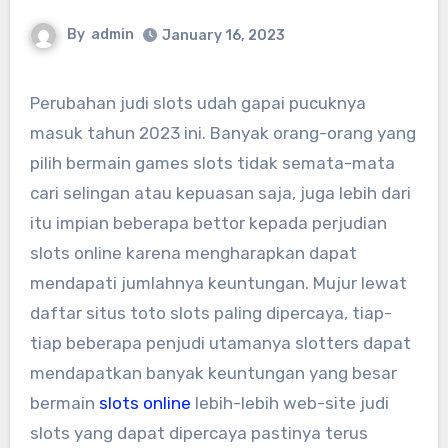
By
admin
January 16, 2023
Perubahan judi slots udah gapai pucuknya
masuk tahun 2023 ini. Banyak orang-orang yang
pilih bermain games slots tidak semata-mata
cari selingan atau kepuasan saja, juga lebih dari
itu impian beberapa bettor kepada perjudian
slots online karena mengharapkan dapat
mendapati jumlahnya keuntungan. Mujur lewat
daftar situs toto slots paling dipercaya, tiap-
tiap beberapa penjudi utamanya slotters dapat
mendapatkan banyak keuntungan yang besar
bermain
slots online
lebih-lebih web-site judi
slots yang dapat dipercaya pastinya terus