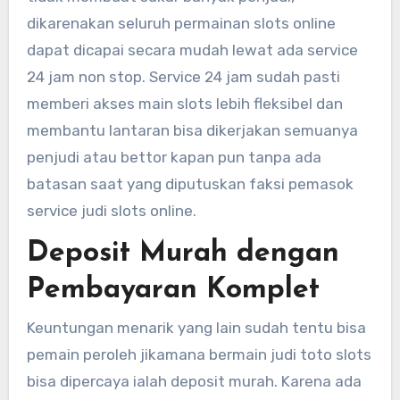
dikarenakan seluruh permainan slots online
dapat dicapai secara mudah lewat ada service
24 jam non stop. Service 24 jam sudah pasti
memberi akses main slots lebih fleksibel dan
membantu lantaran bisa dikerjakan semuanya
penjudi atau bettor kapan pun tanpa ada
batasan saat yang diputuskan faksi pemasok
service judi slots online.
Deposit Murah dengan
Pembayaran Komplet
Keuntungan menarik yang lain sudah tentu bisa
pemain peroleh jikamana bermain judi toto slots
bisa dipercaya ialah deposit murah. Karena ada