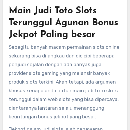
Main Judi Toto Slots
Terunggul Agunan Bonus
Jekpot Paling besar
Sebegitu banyak macam permainan slots online
sekarang bisa dijangkau dan dicicipi beberapa
penjudi sejalan dengan ada banyak juga
provider slots gaming yang melansir banyak
produk slots terkini. Akan tetapi, ada argumen
khusus kenapa anda butuh main judi toto slots
terunggul dalam web slots yang bisa dipercaya,
diantaranya lantaran selalu menanggung
keuntungan bonus jekpot yang besar.
Jekpot dalam judi slots ialah penawaran