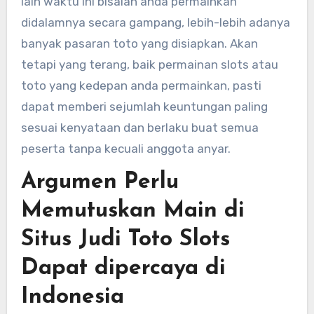
lain waktu ini bisalah anda permainkan
didalamnya secara gampang, lebih-lebih adanya
banyak pasaran toto yang disiapkan. Akan
tetapi yang terang, baik permainan slots atau
toto yang kedepan anda permainkan, pasti
dapat memberi sejumlah keuntungan paling
sesuai kenyataan dan berlaku buat semua
peserta tanpa kecuali anggota anyar.
Argumen Perlu
Memutuskan Main di
Situs Judi Toto Slots
Dapat dipercaya di
Indonesia