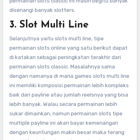
permainan slots classic ini masih begitu banyak
disenangi banyak slotters.
3. Slot Multi Line
Selanjutnya yaitu slots multi line, tipe
permainan slots online yang satu berikut dapat
di katakan sebagai peningkatan terakhir dari
permainan slots classic. Masalahnya sama
dengan namanya di mana games slots multi line
ini memiliki komposisi permainan lebih kompleks
baik dari payline atau jumlah reelsnya yang bisa
lebih banyak. Walau secara permainan lebih
sukar dimainkan, namun permainan slots tipe
multiple payline ini akan bayar kemenangan
dengan keuntungan makin besar maka terang