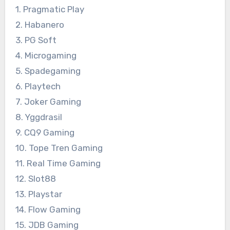
1. Pragmatic Play
2. Habanero
3. PG Soft
4. Microgaming
5. Spadegaming
6. Playtech
7. Joker Gaming
8. Yggdrasil
9. CQ9 Gaming
10. Tope Tren Gaming
11. Real Time Gaming
12. Slot88
13. Playstar
14. Flow Gaming
15. JDB Gaming