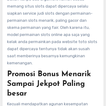
memang situs slots dapat dipercaya selalu
siapkan service judi slots dengan permainan-
permainan slots menarik, paling gacor dan
skema permainan yang fair. Oleh karena itu,
model permainan slots online apa saja yang
kelak anda permainkan pada website toto slots
dapat dipercaya tentunya tidak akan susah
saat memberinya besarnya kemungkinan
kemenangan.
Promosi Bonus Menarik
Sampai Jekpot Paling
besar
Kecuali mendapatkan agunan kesempatan