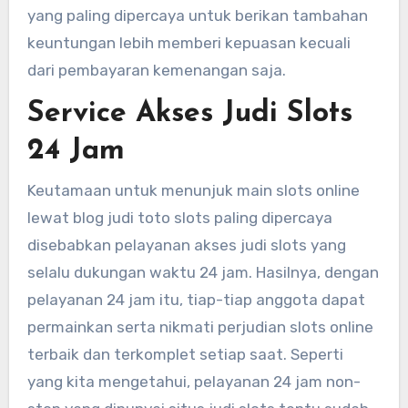
yang paling dipercaya untuk berikan tambahan
keuntungan lebih memberi kepuasan kecuali
dari pembayaran kemenangan saja.
Service Akses Judi Slots
24 Jam
Keutamaan untuk menunjuk main slots online
lewat blog judi toto slots paling dipercaya
disebabkan pelayanan akses judi slots yang
selalu dukungan waktu 24 jam. Hasilnya, dengan
pelayanan 24 jam itu, tiap-tiap anggota dapat
permainkan serta nikmati perjudian slots online
terbaik dan terkomplet setiap saat. Seperti
yang kita mengetahui, pelayanan 24 jam non-