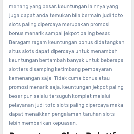
menang yang besar, keuntungan lainnya yang
juga dapat anda temukan bila bermain judi toto
slots paling dipercaya merupakan promosi
bonus menarik sampai jekpot paling besar.
Beragam ragam keuntungan bonus didatangkan
situs slots dapat dipercaya untuk menambah
keuntungan bertambah banyak untuk beberapa
slotters disamping ketimbang pembayaran
kemenangan saja. Tidak cuma bonus atau
promosi menarik saja, keuntungan jekpot paling
besar pun selalu tersuguh komplet melalui
pelayanan judi toto slots paling dipercaya maka
dapat menaikkan pengalaman taruhan slots
lebih memberikan kepuasan.