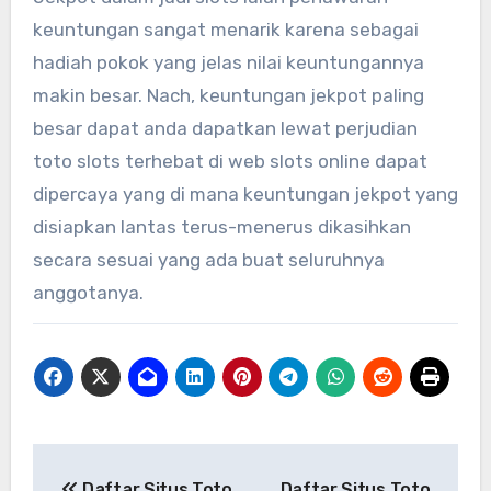
keuntungan sangat menarik karena sebagai
hadiah pokok yang jelas nilai keuntungannya
makin besar. Nach, keuntungan jekpot paling
besar dapat anda dapatkan lewat perjudian
toto slots terhebat di web slots online dapat
dipercaya yang di mana keuntungan jekpot yang
disiapkan lantas terus-menerus dikasihkan
secara sesuai yang ada buat seluruhnya
anggotanya.
Post
Daftar Situs Toto
Daftar Situs Toto