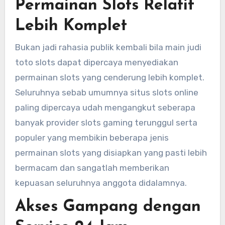
Permainan Slots Relatif
Lebih Komplet
Bukan jadi rahasia publik kembali bila main judi
toto slots dapat dipercaya menyediakan
permainan slots yang cenderung lebih komplet.
Seluruhnya sebab umumnya situs slots online
paling dipercaya udah mengangkut seberapa
banyak provider slots gaming terunggul serta
populer yang membikin beberapa jenis
permainan slots yang disiapkan yang pasti lebih
bermacam dan sangatlah memberikan
kepuasan seluruhnya anggota didalamnya.
Akses Gampang dengan