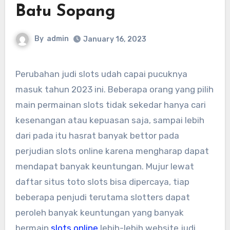
Batu Sopang
By
admin
January 16, 2023
Perubahan judi slots udah capai pucuknya
masuk tahun 2023 ini. Beberapa orang yang pilih
main permainan slots tidak sekedar hanya cari
kesenangan atau kepuasan saja, sampai lebih
dari pada itu hasrat banyak bettor pada
perjudian slots online karena mengharap dapat
mendapat banyak keuntungan. Mujur lewat
daftar situs toto slots bisa dipercaya, tiap
beberapa penjudi terutama slotters dapat
peroleh banyak keuntungan yang banyak
bermain
slots online
lebih-lebih website judi