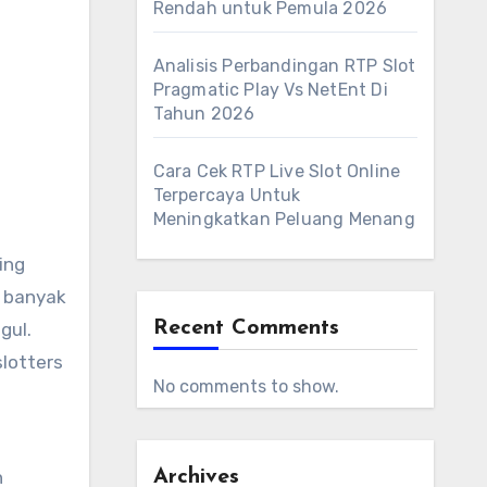
Rendah untuk Pemula 2026
Analisis Perbandingan RTP Slot
Pragmatic Play Vs NetEnt Di
Tahun 2026
Cara Cek RTP Live Slot Online
Terpercaya Untuk
Meningkatkan Peluang Menang
ing
u banyak
Recent Comments
gul.
slotters
No comments to show.
n
Archives