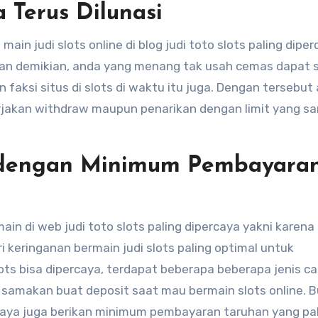
Terus Dilunasi
n judi slots online di blog judi toto slots paling diper
gan demikian, anda yang menang tak usah cemas dapat 
aksi situs di slots di waktu itu juga. Dengan tersebut
erjakan withdraw maupun penarikan dengan limit yang s
ih dengan Minimum Pembayara
n di web judi toto slots paling dipercaya yakni karena 
 keringanan bermain judi slots paling optimal untuk
ots bisa dipercaya, terdapat beberapa beberapa jenis ca
samakan buat deposit saat mau bermain slots online. 
percaya juga berikan minimum pembayaran taruhan yang pa