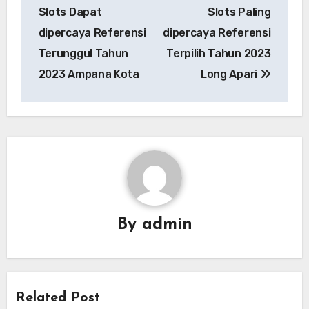
navigation
Slots Dapat
Slots Paling
dipercaya Referensi
dipercaya Referensi
Terunggul Tahun
Terpilih Tahun 2023
2023 Ampana Kota
Long Apari
By
admin
Related Post