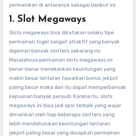
permainkan di antaranya sebagai berikut ini:
1. Slot Megaways
Slots megaways bisa dikatakan selaku tipe
permainan togel sangat atraktif yang banyak
digemari banyak slotters sekarang ini.
Masalahnya permainan slots megaways ini
benar-benar menekankan keuntungan yang
makin besar lantaran tawarkan bonus jekpot
paling besar maka dari itu dapat memperbanyak
kepuasan banyak penjudi. Karena itu, slots
megaways ini bisa jadi opsi terbaik yang wajar
dimainkan oleh tiap beberapa slotters yang
lebih mendahulukan keuntungan lantaran
jekpot paling besar yang disiapkan permainan