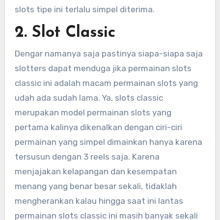
slots tipe ini terlalu simpel diterima.
2. Slot Classic
Dengar namanya saja pastinya siapa-siapa saja
slotters dapat menduga jika permainan slots
classic ini adalah macam permainan slots yang
udah ada sudah lama. Ya, slots classic
merupakan model permainan slots yang
pertama kalinya dikenalkan dengan ciri-ciri
permainan yang simpel dimainkan hanya karena
tersusun dengan 3 reels saja. Karena
menjajakan kelapangan dan kesempatan
menang yang benar besar sekali, tidaklah
mengherankan kalau hingga saat ini lantas
permainan slots classic ini masih banyak sekali