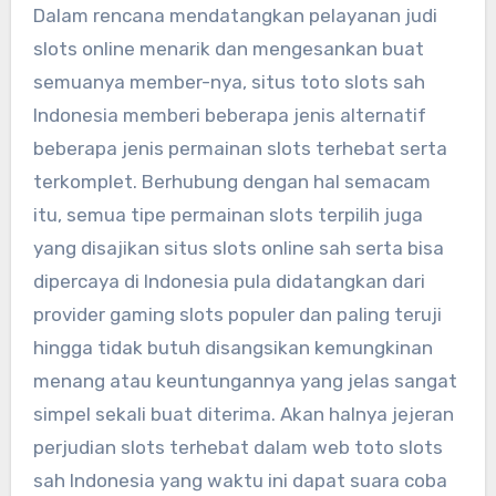
Dalam rencana mendatangkan pelayanan judi
slots online menarik dan mengesankan buat
semuanya member-nya, situs toto slots sah
Indonesia memberi beberapa jenis alternatif
beberapa jenis permainan slots terhebat serta
terkomplet. Berhubung dengan hal semacam
itu, semua tipe permainan slots terpilih juga
yang disajikan situs slots online sah serta bisa
dipercaya di Indonesia pula didatangkan dari
provider gaming slots populer dan paling teruji
hingga tidak butuh disangsikan kemungkinan
menang atau keuntungannya yang jelas sangat
simpel sekali buat diterima. Akan halnya jejeran
perjudian slots terhebat dalam web toto slots
sah Indonesia yang waktu ini dapat suara coba