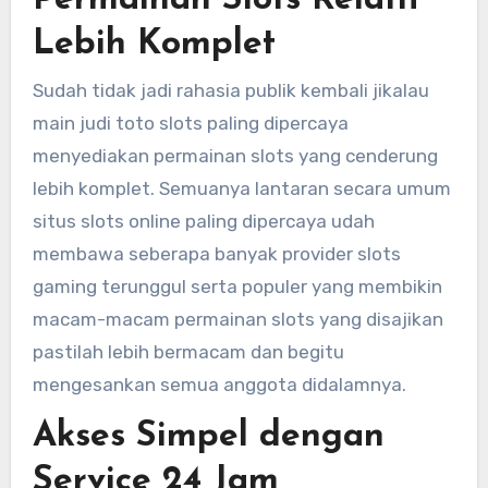
Lebih Komplet
Sudah tidak jadi rahasia publik kembali jikalau
main judi toto slots paling dipercaya
menyediakan permainan slots yang cenderung
lebih komplet. Semuanya lantaran secara umum
situs slots online paling dipercaya udah
membawa seberapa banyak provider slots
gaming terunggul serta populer yang membikin
macam-macam permainan slots yang disajikan
pastilah lebih bermacam dan begitu
mengesankan semua anggota didalamnya.
Akses Simpel dengan
Service 24 Jam