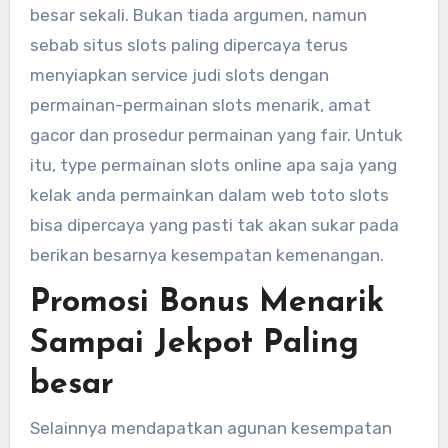
besar sekali. Bukan tiada argumen, namun
sebab situs slots paling dipercaya terus
menyiapkan service judi slots dengan
permainan-permainan slots menarik, amat
gacor dan prosedur permainan yang fair. Untuk
itu, type permainan slots online apa saja yang
kelak anda permainkan dalam web toto slots
bisa dipercaya yang pasti tak akan sukar pada
berikan besarnya kesempatan kemenangan.
Promosi Bonus Menarik
Sampai Jekpot Paling
besar
Selainnya mendapatkan agunan kesempatan