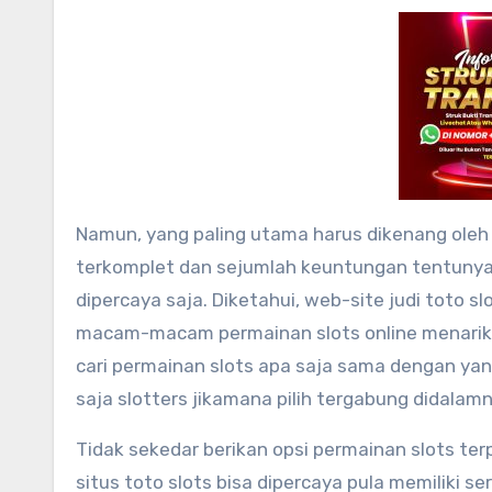
Namun, yang paling utama harus dikenang oleh ti
terkomplet dan sejumlah keuntungan tentunya c
dipercaya saja. Diketahui, web-site judi toto
macam-macam permainan slots online menarik 
cari permainan slots apa saja sama dengan yan
saja slotters jikamana pilih tergabung didalamn
Tidak sekedar berikan opsi permainan slots ter
situs toto slots bisa dipercaya pula memiliki 