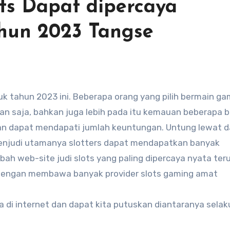
ots Dapat dipercaya
ahun 2023 Tangse
an saja, bahkan juga lebih pada itu kemauan beberapa b
an dapat mendapati jumlah keuntungan. Untung lewat d
k penjudi utamanya slotters dapat mendapatkan banyak
ah web-site judi slots yang paling dipercaya nyata ter
lih dengan membawa banyak provider slots gaming amat
 di internet dan dapat kita putuskan diantaranya selak