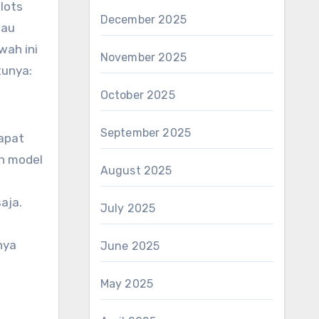
lots
December 2025
tau
wah ini
November 2025
tunya:
October 2025
September 2025
apat
ah model
August 2025
aja.
July 2025
nya
June 2025
May 2025