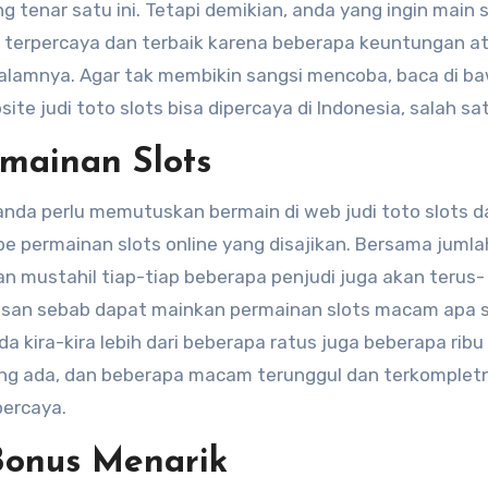
enar satu ini. Tetapi demikian, anda yang ingin main s
s terpercaya dan terbaik karena beberapa keuntungan a
dalamnya. Agar tak membikin sangsi mencoba, baca di ba
te judi toto slots bisa dipercaya di Indonesia, salah sa
mainan Slots
nda perlu memutuskan bermain di web judi toto slots d
ipe permainan slots online yang disajikan. Bersama juml
an mustahil tiap-tiap beberapa penjudi juga akan terus-
san sebab dapat mainkan permainan slots macam apa s
ada kira-kira lebih dari beberapa ratus juga beberapa ribu
ang ada, dan beberapa macam terunggul dan terkomplet
percaya.
Bonus Menarik