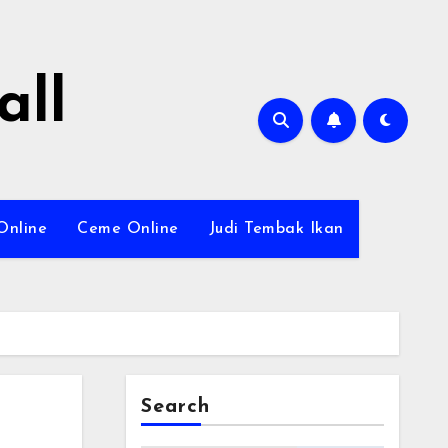
all
Online
Ceme Online
Judi Tembak Ikan
Search