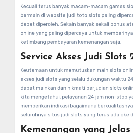
Kecuali terus banyak macam-macam games slot
bermain di website judi toto slots paling diper
dapat diperoleh. Sekain banyak sekali bonus at
online yang paling dipercaya untuk memberin
ketimbang pembayaran kemenangan saja.
Service Akses Judi Slots
Keutamaan untuk memutuskan main slots online 
akses judi slots yang selalu dukungan waktu 24
dapat mainkan dan nikmati perjudian slots onl
kita mengetahui, pelayanan 24 jam non-stop ya
memberikan indikasi bagaimana berkualitasnya 
seluruhnya situs judi slots yang terus ada oke
Kemenangan yang Jelas 