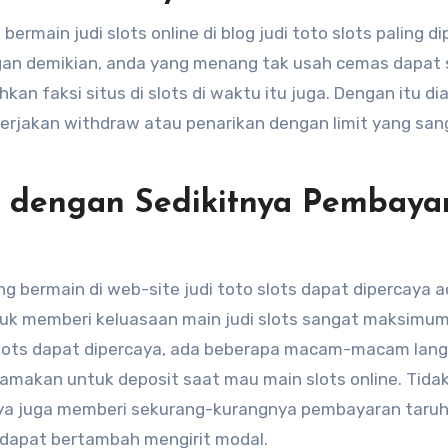
main judi slots online di blog judi toto slots paling d
engan demikian, anda yang menang tak usah cemas dapat 
n faksi situs di slots di waktu itu juga. Dengan itu di
kerjakan withdraw atau penarikan dengan limit yang san
t dengan Sedikitnya Pembaya
g bermain di web-site judi toto slots dapat dipercaya 
ntuk memberi keluasaan main judi slots sangat maksimu
 slots dapat dipercaya, ada beberapa macam-macam lan
makan untuk deposit saat mau main slots online. Tida
ercaya juga memberi sekurang-kurangnya pembayaran taru
 dapat bertambah mengirit modal.