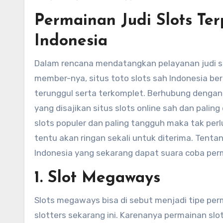
Permainan Judi Slots Terp
Indonesia
Dalam rencana mendatangkan pelayanan judi s
member-nya, situs toto slots sah Indonesia be
terunggul serta terkomplet. Berhubung dengan 
yang disajikan situs slots online sah dan palin
slots populer dan paling tangguh maka tak p
tentu akan ringan sekali untuk diterima. Tentang
Indonesia yang sekarang dapat suara coba perm
1. Slot Megaways
Slots megaways bisa di sebut menjadi tipe pe
slotters sekarang ini. Karenanya permainan s