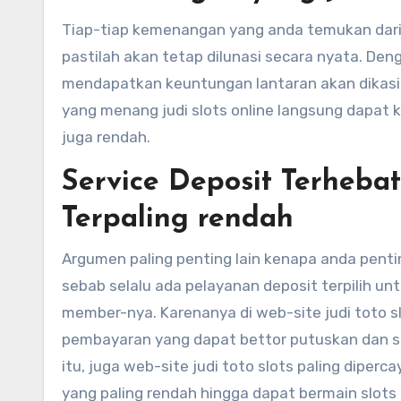
Tiap-tiap kemenangan yang anda temukan dari ber
pastilah akan tetap dilunasi secara nyata. D
mendapatkan keuntungan lantaran akan dikasihka
yang menang judi slots online langsung dapat 
juga rendah.
Service Deposit Terheba
Terpaling rendah
Argumen paling penting lain kenapa anda pentin
sebab selalu ada pelayanan deposit terpilih u
member-nya. Karenanya di web-site judi toto
pembayaran yang dapat bettor putuskan dan sa
itu, juga web-site judi toto slots paling dip
yang paling rendah hingga dapat bermain slots