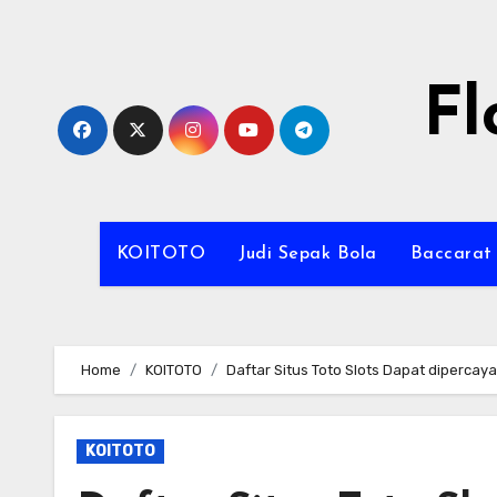
Skip
to
content
Fl
KOITOTO
Judi Sepak Bola
Baccarat
Home
KOITOTO
Daftar Situs Toto Slots Dapat dipercay
KOITOTO