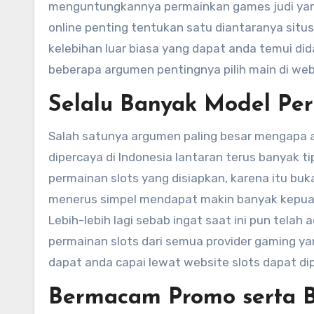
menguntungkannya permainkan games judi yang t
online penting tentukan satu diantaranya situ
kelebihan luar biasa yang dapat anda temui di
beberapa argumen pentingnya pilih main di websi
Selalu Banyak Model Per
Salah satunya argumen paling besar mengapa a
dipercaya di Indonesia lantaran terus banyak t
permainan slots yang disiapkan, karena itu buk
menerus simpel mendapat makin banyak kepua
Lebih-lebih lagi sebab ingat saat ini pun telah 
permainan slots dari semua provider gaming y
dapat anda capai lewat website slots dapat di
Bermacam Promo serta 