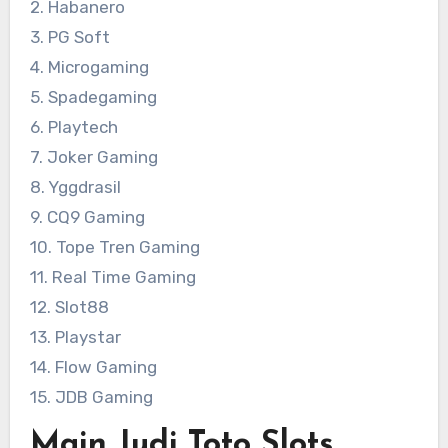
2. Habanero
3. PG Soft
4. Microgaming
5. Spadegaming
6. Playtech
7. Joker Gaming
8. Yggdrasil
9. CQ9 Gaming
10. Tope Tren Gaming
11. Real Time Gaming
12. Slot88
13. Playstar
14. Flow Gaming
15. JDB Gaming
Main Judi Toto Slots