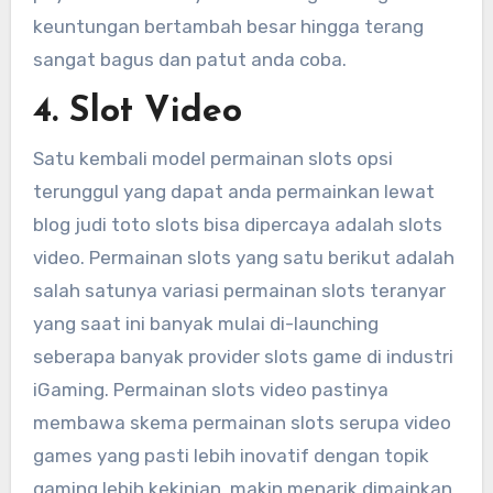
keuntungan bertambah besar hingga terang
sangat bagus dan patut anda coba.
4. Slot Video
Satu kembali model permainan slots opsi
terunggul yang dapat anda permainkan lewat
blog judi toto slots bisa dipercaya adalah slots
video. Permainan slots yang satu berikut adalah
salah satunya variasi permainan slots teranyar
yang saat ini banyak mulai di-launching
seberapa banyak provider slots game di industri
iGaming. Permainan slots video pastinya
membawa skema permainan slots serupa video
games yang pasti lebih inovatif dengan topik
gaming lebih kekinian, makin menarik dimainkan