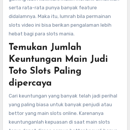
serta rata-rata punya banyak feature
didalamnya. Maka itu, lumrah bila permainan
slots video ini bisa berikan pengalaman lebih
hebat bagi para slots mania.
Temukan Jumlah
Keuntungan Main Judi
Toto Slots Paling
dipercaya
Cari keuntungan yang banyak telah jadi perihal
yang paling biasa untuk banyak penjudi atau
bettor yang main slots online. Karenanya
keuntunganlah kepuasan di saat main slots