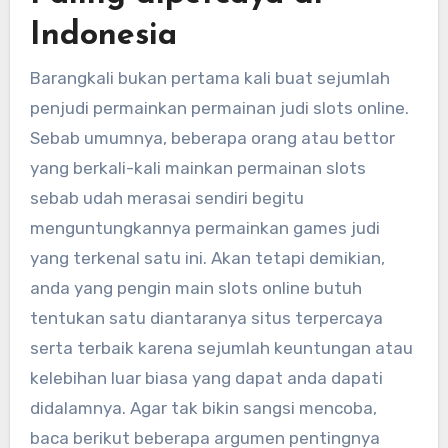
Indonesia
Barangkali bukan pertama kali buat sejumlah
penjudi permainkan permainan judi slots online.
Sebab umumnya, beberapa orang atau bettor
yang berkali-kali mainkan permainan slots
sebab udah merasai sendiri begitu
menguntungkannya permainkan games judi
yang terkenal satu ini. Akan tetapi demikian,
anda yang pengin main slots online butuh
tentukan satu diantaranya situs terpercaya
serta terbaik karena sejumlah keuntungan atau
kelebihan luar biasa yang dapat anda dapati
didalamnya. Agar tak bikin sangsi mencoba,
baca berikut beberapa argumen pentingnya