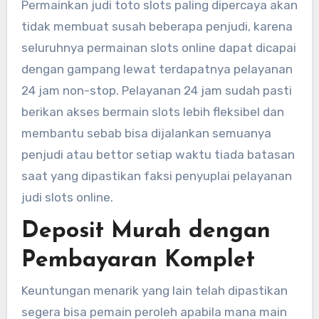
Permainkan judi toto slots paling dipercaya akan
tidak membuat susah beberapa penjudi, karena
seluruhnya permainan slots online dapat dicapai
dengan gampang lewat terdapatnya pelayanan
24 jam non-stop. Pelayanan 24 jam sudah pasti
berikan akses bermain slots lebih fleksibel dan
membantu sebab bisa dijalankan semuanya
penjudi atau bettor setiap waktu tiada batasan
saat yang dipastikan faksi penyuplai pelayanan
judi slots online.
Deposit Murah dengan
Pembayaran Komplet
Keuntungan menarik yang lain telah dipastikan
segera bisa pemain peroleh apabila mana main