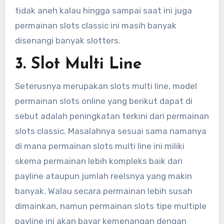
tidak aneh kalau hingga sampai saat ini juga
permainan slots classic ini masih banyak
disenangi banyak slotters.
3. Slot Multi Line
Seterusnya merupakan slots multi line, model
permainan slots online yang berikut dapat di
sebut adalah peningkatan terkini dari permainan
slots classic. Masalahnya sesuai sama namanya
di mana permainan slots multi line ini miliki
skema permainan lebih kompleks baik dari
payline ataupun jumlah reelsnya yang makin
banyak. Walau secara permainan lebih susah
dimainkan, namun permainan slots tipe multiple
payline ini akan bayar kemenangan dengan