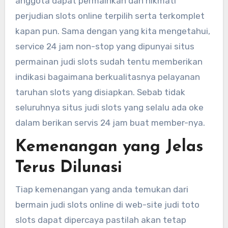
anggota dapat permainkan dan nikmati
perjudian slots online terpilih serta terkomplet
kapan pun. Sama dengan yang kita mengetahui,
service 24 jam non-stop yang dipunyai situs
permainan judi slots sudah tentu memberikan
indikasi bagaimana berkualitasnya pelayanan
taruhan slots yang disiapkan. Sebab tidak
seluruhnya situs judi slots yang selalu ada oke
dalam berikan servis 24 jam buat member-nya.
Kemenangan yang Jelas
Terus Dilunasi
Tiap kemenangan yang anda temukan dari
bermain judi slots online di web-site judi toto
slots dapat dipercaya pastilah akan tetap