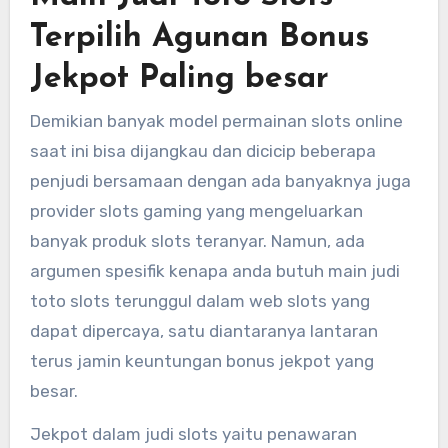
Terpilih Agunan Bonus
Jekpot Paling besar
Demikian banyak model permainan slots online
saat ini bisa dijangkau dan dicicip beberapa
penjudi bersamaan dengan ada banyaknya juga
provider slots gaming yang mengeluarkan
banyak produk slots teranyar. Namun, ada
argumen spesifik kenapa anda butuh main judi
toto slots terunggul dalam web slots yang
dapat dipercaya, satu diantaranya lantaran
terus jamin keuntungan bonus jekpot yang
besar.
Jekpot dalam judi slots yaitu penawaran