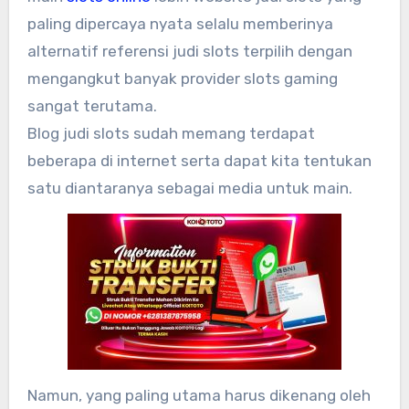
paling dipercaya nyata selalu memberinya
alternatif referensi judi slots terpilih dengan
mengangkut banyak provider slots gaming
sangat terutama.
Blog judi slots sudah memang terdapat
beberapa di internet serta dapat kita tentukan
satu diantaranya sebagai media untuk main.
Namun, yang paling utama harus dikenang oleh