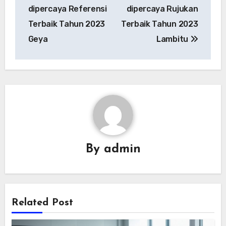
dipercaya Referensi
dipercaya Rujukan
Terbaik Tahun 2023
Terbaik Tahun 2023
Geya
Lambitu
By
admin
Related Post