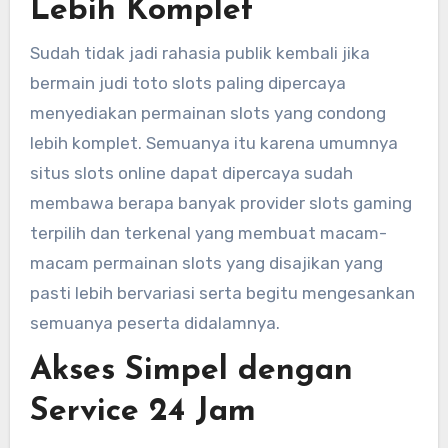
Lebih Komplet
Sudah tidak jadi rahasia publik kembali jika
bermain judi toto slots paling dipercaya
menyediakan permainan slots yang condong
lebih komplet. Semuanya itu karena umumnya
situs slots online dapat dipercaya sudah
membawa berapa banyak provider slots gaming
terpilih dan terkenal yang membuat macam-
macam permainan slots yang disajikan yang
pasti lebih bervariasi serta begitu mengesankan
semuanya peserta didalamnya.
Akses Simpel dengan
Service 24 Jam