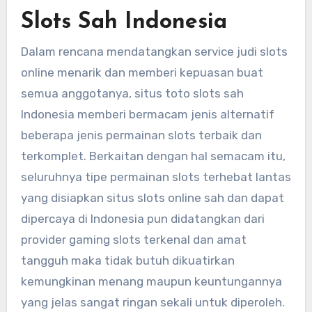
Slots Sah Indonesia
Dalam rencana mendatangkan service judi slots
online menarik dan memberi kepuasan buat
semua anggotanya, situs toto slots sah
Indonesia memberi bermacam jenis alternatif
beberapa jenis permainan slots terbaik dan
terkomplet. Berkaitan dengan hal semacam itu,
seluruhnya tipe permainan slots terhebat lantas
yang disiapkan situs slots online sah dan dapat
dipercaya di Indonesia pun didatangkan dari
provider gaming slots terkenal dan amat
tangguh maka tidak butuh dikuatirkan
kemungkinan menang maupun keuntungannya
yang jelas sangat ringan sekali untuk diperoleh.