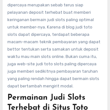
dipercaya merupakan sebab terus siap
pelayanan deposit terhebat buat memberi
keringanan bermain judi slots paling optimal
untuk member-nya. Karena di blog judi toto
slots dapat dipercaya, terdapat beberapa
macam-macam teknik pembayaran yang dapat
bettor tentukan serta samakan untuk deposit
waktu mau main slots online. Bukan cuma itu,
juga web-site judi toto slots paling dipercaya
juga memberi sedikitnya pembayaran taruhan
yang paling rendah hingga dapat bermain slots
dapat bertambah mengirit modal.
Permainan Judi Slots
Terhebat di Situs Toto