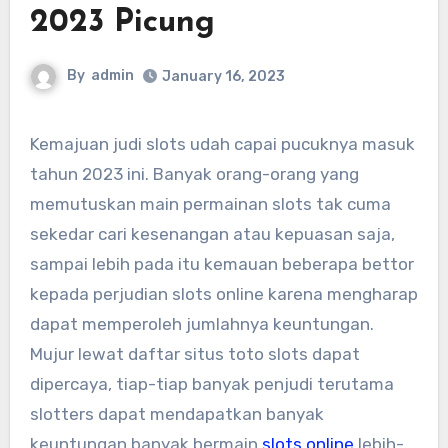
2023 Picung
By
admin
January 16, 2023
Kemajuan judi slots udah capai pucuknya masuk
tahun 2023 ini. Banyak orang-orang yang
memutuskan main permainan slots tak cuma
sekedar cari kesenangan atau kepuasan saja,
sampai lebih pada itu kemauan beberapa bettor
kepada perjudian slots online karena mengharap
dapat memperoleh jumlahnya keuntungan.
Mujur lewat daftar situs toto slots dapat
dipercaya, tiap-tiap banyak penjudi terutama
slotters dapat mendapatkan banyak
keuntungan banyak bermain
slots online
lebih-