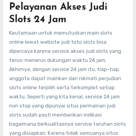
Pelayanan Akses Judi
Slots 24 Jam
Keutamaan untuk memutuskan main slots
online lewat website judi toto slots bisa
dipercaya karena service akses judi slots yang
terus-menerus dukungan waktu 24 jam.
Akhirnya, dengan service 24 jam itu, tiap-tiap
anggota dapat mainkan dan nikmati perjudian
slots online terpilih serta terkomplet setiap
waktu. Seperti yang kita kenal, service 24 jam
non stop yang dipunyai situs permainan judi
slots sudah pasti memberikan indikasi
bagaimana berkualitasnya service taruhan slots
yang disiapkan. Karena tidak semuanya situs