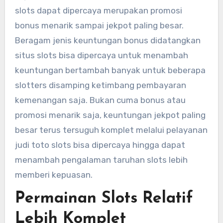
slots dapat dipercaya merupakan promosi
bonus menarik sampai jekpot paling besar.
Beragam jenis keuntungan bonus didatangkan
situs slots bisa dipercaya untuk menambah
keuntungan bertambah banyak untuk beberapa
slotters disamping ketimbang pembayaran
kemenangan saja. Bukan cuma bonus atau
promosi menarik saja, keuntungan jekpot paling
besar terus tersuguh komplet melalui pelayanan
judi toto slots bisa dipercaya hingga dapat
menambah pengalaman taruhan slots lebih
memberi kepuasan.
Permainan Slots Relatif
Lebih Komplet