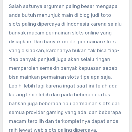
Salah satunya argumen paling besar mengapa
anda butuh menunjuk main di blog judi toto
slots paling dipercaya di Indonesia karena selalu
banyak macam permainan slots online yang
disiapkan. Dan banyak model permainan slots
yang disiapkan, karenanya bukan tak bisa tiap-
tiap banyak penjudi juga akan selalu ringan
memperoleh semakin banyak kepuasan sebab
bisa mainkan permainan slots tipe apa saja.
Lebih-lebih lagi karena ingat saat ini telah ada
kurang lebih lebih dari pada beberapa ratus
bahkan juga beberapa ribu permainan slots dari
semua provider gaming yang ada, dan beberapa
macam terpilih dan terkompletnya dapat anda
raih lewat web slots paling dipercaya.