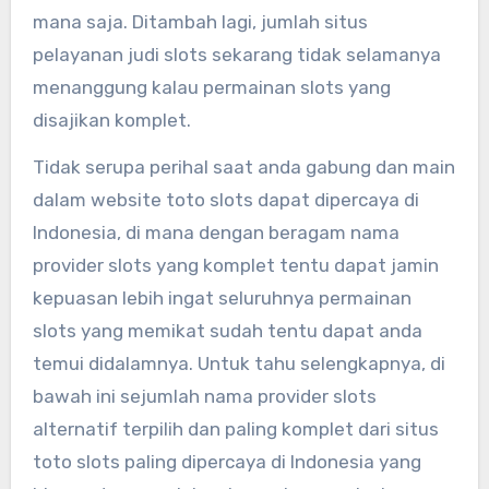
mana saja. Ditambah lagi, jumlah situs
pelayanan judi slots sekarang tidak selamanya
menanggung kalau permainan slots yang
disajikan komplet.
Tidak serupa perihal saat anda gabung dan main
dalam website toto slots dapat dipercaya di
Indonesia, di mana dengan beragam nama
provider slots yang komplet tentu dapat jamin
kepuasan lebih ingat seluruhnya permainan
slots yang memikat sudah tentu dapat anda
temui didalamnya. Untuk tahu selengkapnya, di
bawah ini sejumlah nama provider slots
alternatif terpilih dan paling komplet dari situs
toto slots paling dipercaya di Indonesia yang