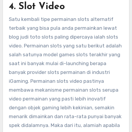
4. Slot Video
Satu kembali tipe permainan slots alternatif
terbaik yang bisa pula anda permainkan lewat
blog judi toto slots paling dipercaya ialah slots
video. Permainan slots yang satu berikut adalah
salah satunya model games slots terakhir yang
saat ini banyak mulai di-launching berapa
banyak provider slots permainan di industri
iGaming. Permainan slots video pastinya
membawa mekanisme permainan slots serupa
video permainan yang pasti lebih inovatif
dengan objek gaming lebih kekinian, semakin
menarik dimainkan dan rata-rata punyai banyak
spek didalamnya. Maka dari itu, alamiah apabila