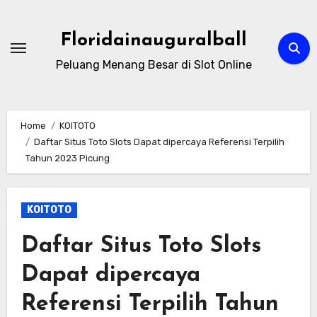
Skip
to
Floridainauguralball
content
Peluang Menang Besar di Slot Online
Home
KOITOTO
Daftar Situs Toto Slots Dapat dipercaya Referensi Terpilih
Tahun 2023 Picung
KOITOTO
Daftar Situs Toto Slots
Dapat dipercaya
Referensi Terpilih Tahun