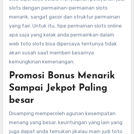
slots dengan permainan-permainan slots
menarik, sangat gacor dan struktur permainan
yang fair. Untuk itu, tipe permainan slots online
apa saja yang kelak anda permainkan dalam
web toto slots bisa dipercaya tentunya tidak
akan susah saat memberi besarnya
kemungkinan kemenangan.
Promosi Bonus Menarik
Sampai Jekpot Paling
besar
Disamping memperoleh agunan kesempatan
menang yang besar, keuntungan yang lain yang
juga dapat anda temukan jikalau main judi toto