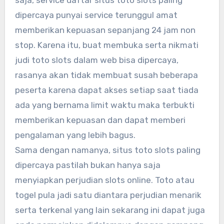
dipercaya punyai service terunggul amat
memberikan kepuasan sepanjang 24 jam non
stop. Karena itu, buat membuka serta nikmati
judi toto slots dalam web bisa dipercaya,
rasanya akan tidak membuat susah beberapa
peserta karena dapat akses setiap saat tiada
ada yang bernama limit waktu maka terbukti
memberikan kepuasan dan dapat memberi
pengalaman yang lebih bagus.
Sama dengan namanya, situs toto slots paling
dipercaya pastilah bukan hanya saja
menyiapkan perjudian slots online. Toto atau
togel pula jadi satu diantara perjudian menarik
serta terkenal yang lain sekarang ini dapat juga