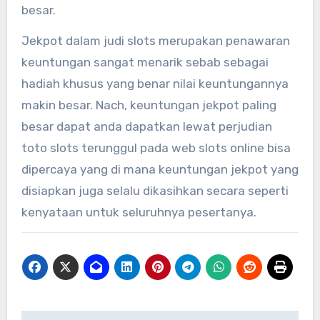
besar.
Jekpot dalam judi slots merupakan penawaran
keuntungan sangat menarik sebab sebagai
hadiah khusus yang benar nilai keuntungannya
makin besar. Nach, keuntungan jekpot paling
besar dapat anda dapatkan lewat perjudian
toto slots terunggul pada web slots online bisa
dipercaya yang di mana keuntungan jekpot yang
disiapkan juga selalu dikasihkan secara seperti
kenyataan untuk seluruhnya pesertanya.