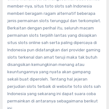
member-nya, situs toto slots sah Indonesia
memberi beragam ragam alternatif beberapa
jenis permainan slots terunggul dan terkomplet.
Berkaitan dengan perihal itu, seluruh macam
permainan slots terpilih lantas yang disiapkan
situs slots online sah serta paling dipercaya di
Indonesia pun didatangkan dari provider gaming
slots terkenal dan amat teruji maka tak butuh
disangsikan kemungkinan menang atau
keuntungannya yang nyata akan gampang
sekali buat diperoleh. Tentang hal jejeran
perjudian slots terbaik di website toto slots sah
Indonesia yang sekarang ini dapat suara coba
permainkan di antaranya sebagaimana berikut
ini: