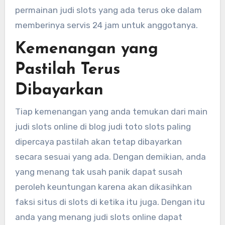
permainan judi slots yang ada terus oke dalam
memberinya servis 24 jam untuk anggotanya.
Kemenangan yang
Pastilah Terus
Dibayarkan
Tiap kemenangan yang anda temukan dari main
judi slots online di blog judi toto slots paling
dipercaya pastilah akan tetap dibayarkan
secara sesuai yang ada. Dengan demikian, anda
yang menang tak usah panik dapat susah
peroleh keuntungan karena akan dikasihkan
faksi situs di slots di ketika itu juga. Dengan itu
anda yang menang judi slots online dapat