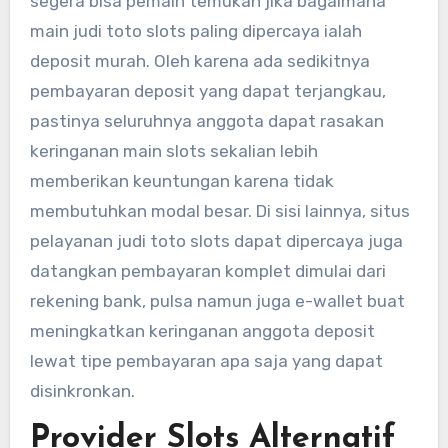
segera bisa pemain temukan jika bagaimana
main judi toto slots paling dipercaya ialah
deposit murah. Oleh karena ada sedikitnya
pembayaran deposit yang dapat terjangkau,
pastinya seluruhnya anggota dapat rasakan
keringanan main slots sekalian lebih
memberikan keuntungan karena tidak
membutuhkan modal besar. Di sisi lainnya, situs
pelayanan judi toto slots dapat dipercaya juga
datangkan pembayaran komplet dimulai dari
rekening bank, pulsa namun juga e-wallet buat
meningkatkan keringanan anggota deposit
lewat tipe pembayaran apa saja yang dapat
disinkronkan.
Provider Slots Alternatif