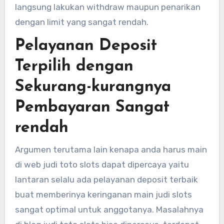
langsung lakukan withdraw maupun penarikan
dengan limit yang sangat rendah.
Pelayanan Deposit
Terpilih dengan
Sekurang-kurangnya
Pembayaran Sangat
rendah
Argumen terutama lain kenapa anda harus main
di web judi toto slots dapat dipercaya yaitu
lantaran selalu ada pelayanan deposit terbaik
buat memberinya keringanan main judi slots
sangat optimal untuk anggotanya. Masalahnya