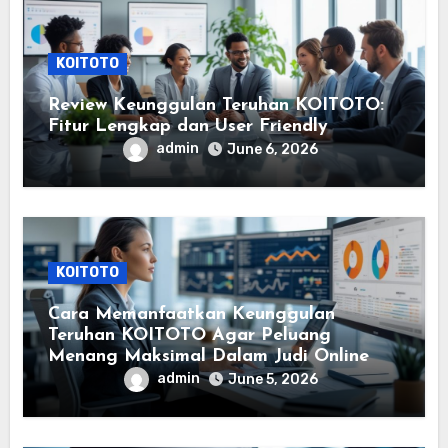
KOITOTO
Review Keunggulan Teruhan KOITOTO:
Fitur Lengkap dan User Friendly
admin
June 6, 2026
KOITOTO
Cara Memanfaatkan Keunggulan
Teruhan KOITOTO Agar Peluang
Menang Maksimal Dalam Judi Online
admin
June 5, 2026