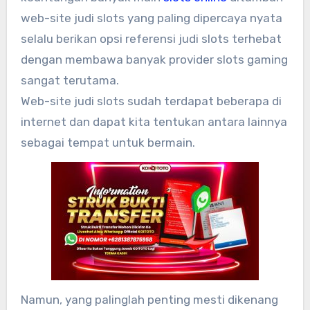
web-site judi slots yang paling dipercaya nyata
selalu berikan opsi referensi judi slots terhebat
dengan membawa banyak provider slots gaming
sangat terutama.
Web-site judi slots sudah terdapat beberapa di
internet dan dapat kita tentukan antara lainnya
sebagai tempat untuk bermain.
Namun, yang palinglah penting mesti dikenang