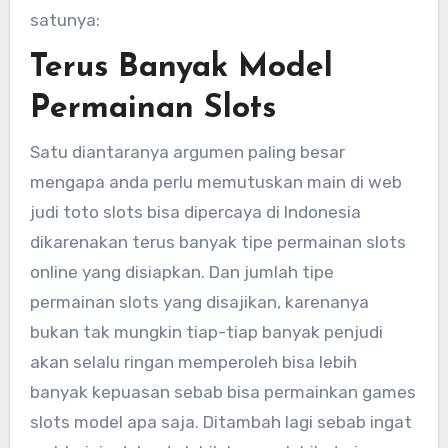
satunya:
Terus Banyak Model
Permainan Slots
Satu diantaranya argumen paling besar
mengapa anda perlu memutuskan main di web
judi toto slots bisa dipercaya di Indonesia
dikarenakan terus banyak tipe permainan slots
online yang disiapkan. Dan jumlah tipe
permainan slots yang disajikan, karenanya
bukan tak mungkin tiap-tiap banyak penjudi
akan selalu ringan memperoleh bisa lebih
banyak kepuasan sebab bisa permainkan games
slots model apa saja. Ditambah lagi sebab ingat