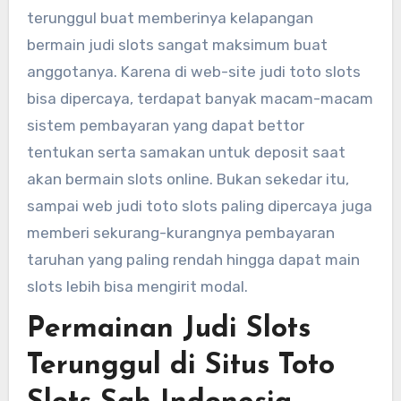
terunggul buat memberinya kelapangan
bermain judi slots sangat maksimum buat
anggotanya. Karena di web-site judi toto slots
bisa dipercaya, terdapat banyak macam-macam
sistem pembayaran yang dapat bettor
tentukan serta samakan untuk deposit saat
akan bermain slots online. Bukan sekedar itu,
sampai web judi toto slots paling dipercaya juga
memberi sekurang-kurangnya pembayaran
taruhan yang paling rendah hingga dapat main
slots lebih bisa mengirit modal.
Permainan Judi Slots
Terunggul di Situs Toto