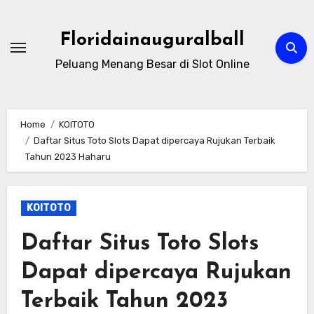
Skip
to
Floridainauguralball
content
Peluang Menang Besar di Slot Online
Home
KOITOTO
Daftar Situs Toto Slots Dapat dipercaya Rujukan Terbaik
Tahun 2023 Haharu
KOITOTO
Daftar Situs Toto Slots
Dapat dipercaya Rujukan
Terbaik Tahun 2023