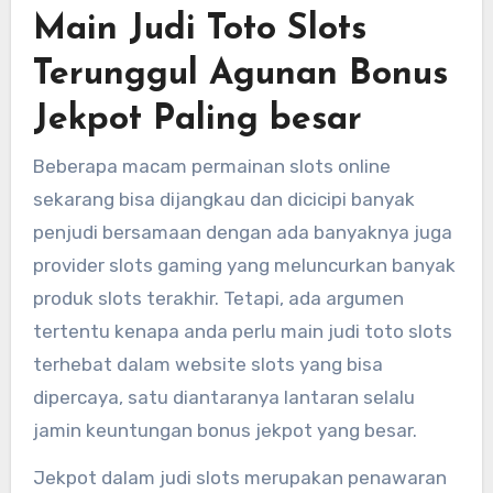
Main Judi Toto Slots
Terunggul Agunan Bonus
Jekpot Paling besar
Beberapa macam permainan slots online
sekarang bisa dijangkau dan dicicipi banyak
penjudi bersamaan dengan ada banyaknya juga
provider slots gaming yang meluncurkan banyak
produk slots terakhir. Tetapi, ada argumen
tertentu kenapa anda perlu main judi toto slots
terhebat dalam website slots yang bisa
dipercaya, satu diantaranya lantaran selalu
jamin keuntungan bonus jekpot yang besar.
Jekpot dalam judi slots merupakan penawaran