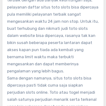
pelayanan daftar situs toto slots bisa dipercaya
pula memiliki pelayanan terbaik sangat
mengesankan waktu 24 jam non stop. Untuk itu,
buat terhubung dan nikmati judi toto slots
dalam website bisa dipercaya, rasanya tak kan
bikin susah beberapa peserta lantaran dapat
akses kapan pun tiada ada kembali yang
bernama limit waktu maka terbukti
mengesankan dan dapat memberinya
pengalaman yang lebih bagus.
Sama dengan namanya, situs toto slots bisa
dipercaya pasti tidak cuma saja siapkan
perjudian slots online. Toto atau togel menjadi
salah satunya perjudian menarik serta terkenal