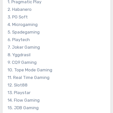
1. Pragmatic Play
2. Habanero
3. PG Soft
4. Microgaming
5. Spadegaming
6. Playtech
7. Joker Gaming
8. Yggdrasil
9. CQ9 Gaming
10. Tope Mode Gaming
11. Real Time Gaming
12. Slot88
13. Playstar
14. Flow Gaming
15. JDB Gaming