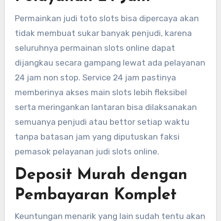
Permainkan judi toto slots bisa dipercaya akan
tidak membuat sukar banyak penjudi, karena
seluruhnya permainan slots online dapat
dijangkau secara gampang lewat ada pelayanan
24 jam non stop. Service 24 jam pastinya
memberinya akses main slots lebih fleksibel
serta meringankan lantaran bisa dilaksanakan
semuanya penjudi atau bettor setiap waktu
tanpa batasan jam yang diputuskan faksi
pemasok pelayanan judi slots online.
Deposit Murah dengan
Pembayaran Komplet
Keuntungan menarik yang lain sudah tentu akan