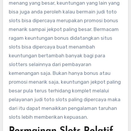
menang yang besar, keuntungan yang lain yang
bisa juga anda peroleh kalau bermain judi toto
slots bisa dipercaya merupakan promosi bonus
menarik sampai jekpot paling besar. Bermacam
ragam keuntungan bonus didatangkan situs
slots bisa dipercaya buat menambah
keuntungan bertambah banyak bagi para
slotters selainnya dari pembayaran
kemenangan saja. Bukan hanya bonus atau
promosi menarik saja, keuntungan jekpot paling
besar pula terus terhidang komplet melalui
pelayanan judi toto slots paling dipercaya maka
dari itu dapat menaikkan pengalaman taruhan
slots lebih memberikan kepuasan.
Permainan Slots Relatif