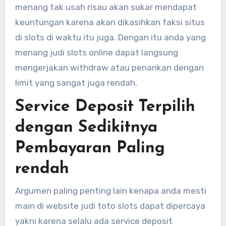
menang tak usah risau akan sukar mendapat
keuntungan karena akan dikasihkan faksi situs
di slots di waktu itu juga. Dengan itu anda yang
menang judi slots online dapat langsung
mengerjakan withdraw atau penarikan dengan
limit yang sangat juga rendah.
Service Deposit Terpilih
dengan Sedikitnya
Pembayaran Paling
rendah
Argumen paling penting lain kenapa anda mesti
main di website judi toto slots dapat dipercaya
yakni karena selalu ada service deposit