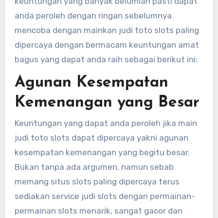
keuntungan yang banyak belumlah pasti dapat
anda peroleh dengan ringan sebelumnya
mencoba dengan mainkan judi toto slots paling
dipercaya dengan bermacam keuntungan amat
bagus yang dapat anda raih sebagai berikut ini:
Agunan Kesempatan
Kemenangan yang Besar
Keuntungan yang dapat anda peroleh jika main
judi toto slots dapat dipercaya yakni agunan
kesempatan kemenangan yang begitu besar.
Bukan tanpa ada argumen, namun sebab
memang situs slots paling dipercaya terus
sediakan service judi slots dengan permainan-
permainan slots menarik, sangat gacor dan