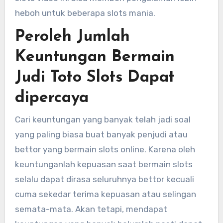
heboh untuk beberapa slots mania.
Peroleh Jumlah
Keuntungan Bermain
Judi Toto Slots Dapat
dipercaya
Cari keuntungan yang banyak telah jadi soal
yang paling biasa buat banyak penjudi atau
bettor yang bermain slots online. Karena oleh
keuntunganlah kepuasan saat bermain slots
selalu dapat dirasa seluruhnya bettor kecuali
cuma sekedar terima kepuasan atau selingan
semata-mata. Akan tetapi, mendapat