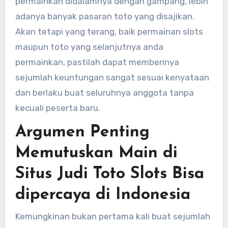
permainkan didalamnya dengan gampang, lebih
adanya banyak pasaran toto yang disajikan.
Akan tetapi yang terang, baik permainan slots
maupun toto yang selanjutnya anda
permainkan, pastilah dapat memberinya
sejumlah keuntungan sangat sesuai kenyataan
dan berlaku buat seluruhnya anggota tanpa
kecuali peserta baru.
Argumen Penting
Memutuskan Main di
Situs Judi Toto Slots Bisa
dipercaya di Indonesia
Kemungkinan bukan pertama kali buat sejumlah