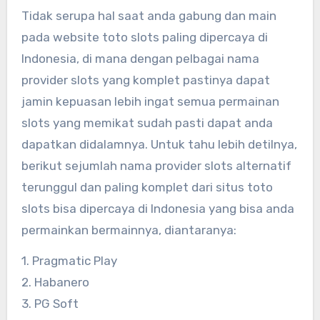
Tidak serupa hal saat anda gabung dan main
pada website toto slots paling dipercaya di
Indonesia, di mana dengan pelbagai nama
provider slots yang komplet pastinya dapat
jamin kepuasan lebih ingat semua permainan
slots yang memikat sudah pasti dapat anda
dapatkan didalamnya. Untuk tahu lebih detilnya,
berikut sejumlah nama provider slots alternatif
terunggul dan paling komplet dari situs toto
slots bisa dipercaya di Indonesia yang bisa anda
permainkan bermainnya, diantaranya:
1. Pragmatic Play
2. Habanero
3. PG Soft