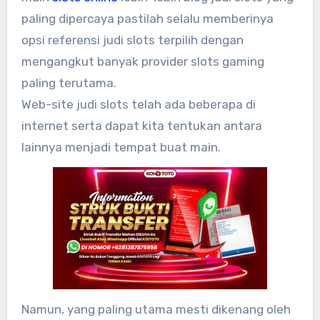
paling dipercaya pastilah selalu memberinya
opsi referensi judi slots terpilih dengan
mengangkut banyak provider slots gaming
paling terutama.
Web-site judi slots telah ada beberapa di
internet serta dapat kita tentukan antara
lainnya menjadi tempat buat main.
Namun, yang paling utama mesti dikenang oleh