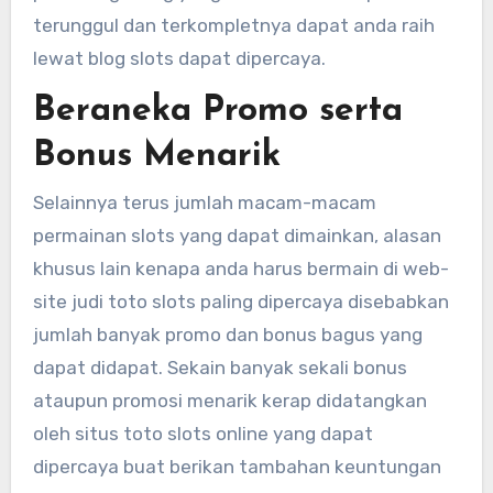
terunggul dan terkompletnya dapat anda raih
lewat blog slots dapat dipercaya.
Beraneka Promo serta
Bonus Menarik
Selainnya terus jumlah macam-macam
permainan slots yang dapat dimainkan, alasan
khusus lain kenapa anda harus bermain di web-
site judi toto slots paling dipercaya disebabkan
jumlah banyak promo dan bonus bagus yang
dapat didapat. Sekain banyak sekali bonus
ataupun promosi menarik kerap didatangkan
oleh situs toto slots online yang dapat
dipercaya buat berikan tambahan keuntungan