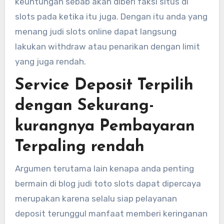
keuntungan sebab akan diberi faksi situs di
slots pada ketika itu juga. Dengan itu anda yang
menang judi slots online dapat langsung
lakukan withdraw atau penarikan dengan limit
yang juga rendah.
Service Deposit Terpilih
dengan Sekurang-
kurangnya Pembayaran
Terpaling rendah
Argumen terutama lain kenapa anda penting
bermain di blog judi toto slots dapat dipercaya
merupakan karena selalu siap pelayanan
deposit terunggul manfaat memberi keringanan