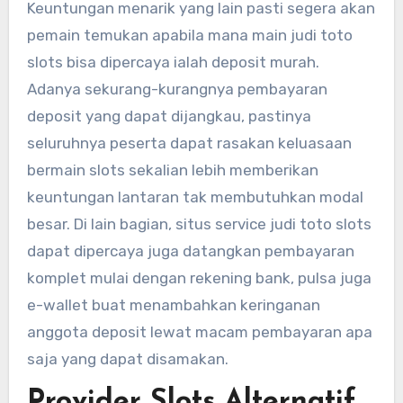
Keuntungan menarik yang lain pasti segera akan
pemain temukan apabila mana main judi toto
slots bisa dipercaya ialah deposit murah.
Adanya sekurang-kurangnya pembayaran
deposit yang dapat dijangkau, pastinya
seluruhnya peserta dapat rasakan keluasaan
bermain slots sekalian lebih memberikan
keuntungan lantaran tak membutuhkan modal
besar. Di lain bagian, situs service judi toto slots
dapat dipercaya juga datangkan pembayaran
komplet mulai dengan rekening bank, pulsa juga
e-wallet buat menambahkan keringanan
anggota deposit lewat macam pembayaran apa
saja yang dapat disamakan.
Provider Slots Alternatif