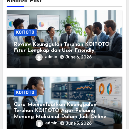
Related Post
KOITOTO
Review Keunggulan Teruhan KOITOTO:
Fitur Lengkap dan User Friendly
admin
June 6, 2026
KOITOTO
Cara Memanfaatkan Keunggulan
Teruhan KOITOTO Agar Peluang
Menang Maksimal Dalam Judi Online
admin
June 5, 2026