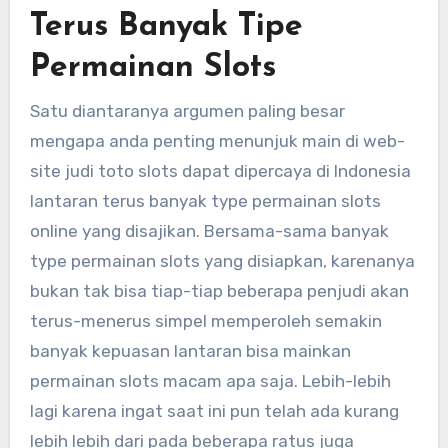
Terus Banyak Tipe
Permainan Slots
Satu diantaranya argumen paling besar
mengapa anda penting menunjuk main di web-
site judi toto slots dapat dipercaya di Indonesia
lantaran terus banyak type permainan slots
online yang disajikan. Bersama-sama banyak
type permainan slots yang disiapkan, karenanya
bukan tak bisa tiap-tiap beberapa penjudi akan
terus-menerus simpel memperoleh semakin
banyak kepuasan lantaran bisa mainkan
permainan slots macam apa saja. Lebih-lebih
lagi karena ingat saat ini pun telah ada kurang
lebih lebih dari pada beberapa ratus juga