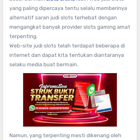
yang paling dipercaya tentu selalu memberinya
alternatif saran judi slots terhebat dengan
mengangkat banyak provider slots gaming amat
terpenting.
Web-site judi slots telah terdapat beberapa di
internet dan dapat kita tentukan diantaranya
selaku media buat bermain.
Namun, yang terpenting mesti dikenang oleh