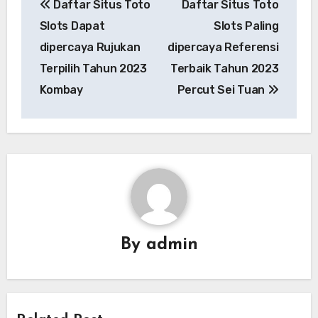
Daftar Situs Toto
Daftar Situs Toto
navigation
Slots Dapat
Slots Paling
dipercaya Rujukan
dipercaya Referensi
Terpilih Tahun 2023
Terbaik Tahun 2023
Kombay
Percut Sei Tuan
By
admin