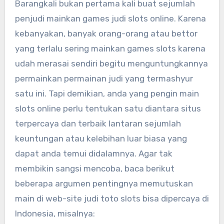
Barangkali bukan pertama kali buat sejumlah
penjudi mainkan games judi slots online. Karena
kebanyakan, banyak orang-orang atau bettor
yang terlalu sering mainkan games slots karena
udah merasai sendiri begitu menguntungkannya
permainkan permainan judi yang termashyur
satu ini. Tapi demikian, anda yang pengin main
slots online perlu tentukan satu diantara situs
terpercaya dan terbaik lantaran sejumlah
keuntungan atau kelebihan luar biasa yang
dapat anda temui didalamnya. Agar tak
membikin sangsi mencoba, baca berikut
beberapa argumen pentingnya memutuskan
main di web-site judi toto slots bisa dipercaya di
Indonesia, misalnya: