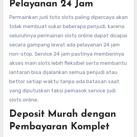
Pelayanan 24 Jam
Permainkan judi toto slots paling dipercaya akan
tidak membuat sukar beberapa penjudi, karena
seluruhnya permainan slots online dapat dicapai
secara gampang lewat ada pelayanan 24 jam
non-stop. Service 24 jam pastinya memberinya
akses main slots lebih fleksibel serta membantu
lantaran bisa dijalankan semua penjudi atau
bettor setiap waktu tanpa ada batasan saat
yang diputuskan faksi pemasok service judi
slots online.
Deposit Murah dengan
Pembayaran Komplet