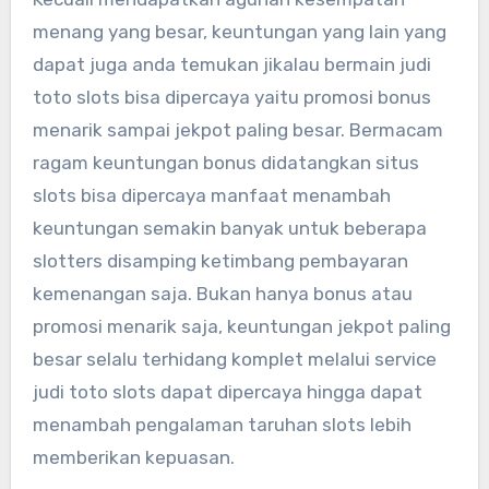
menang yang besar, keuntungan yang lain yang
dapat juga anda temukan jikalau bermain judi
toto slots bisa dipercaya yaitu promosi bonus
menarik sampai jekpot paling besar. Bermacam
ragam keuntungan bonus didatangkan situs
slots bisa dipercaya manfaat menambah
keuntungan semakin banyak untuk beberapa
slotters disamping ketimbang pembayaran
kemenangan saja. Bukan hanya bonus atau
promosi menarik saja, keuntungan jekpot paling
besar selalu terhidang komplet melalui service
judi toto slots dapat dipercaya hingga dapat
menambah pengalaman taruhan slots lebih
memberikan kepuasan.