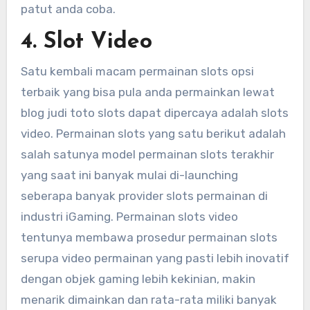
patut anda coba.
4. Slot Video
Satu kembali macam permainan slots opsi
terbaik yang bisa pula anda permainkan lewat
blog judi toto slots dapat dipercaya adalah slots
video. Permainan slots yang satu berikut adalah
salah satunya model permainan slots terakhir
yang saat ini banyak mulai di-launching
seberapa banyak provider slots permainan di
industri iGaming. Permainan slots video
tentunya membawa prosedur permainan slots
serupa video permainan yang pasti lebih inovatif
dengan objek gaming lebih kekinian, makin
menarik dimainkan dan rata-rata miliki banyak