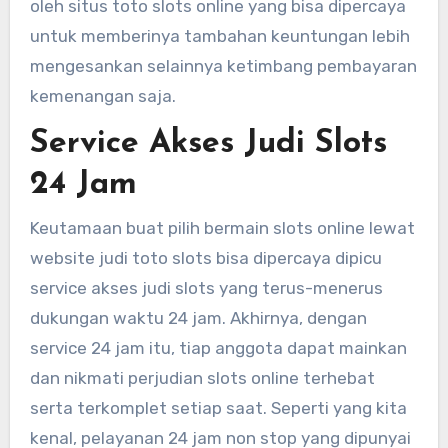
oleh situs toto slots online yang bisa dipercaya
untuk memberinya tambahan keuntungan lebih
mengesankan selainnya ketimbang pembayaran
kemenangan saja.
Service Akses Judi Slots
24 Jam
Keutamaan buat pilih bermain slots online lewat
website judi toto slots bisa dipercaya dipicu
service akses judi slots yang terus-menerus
dukungan waktu 24 jam. Akhirnya, dengan
service 24 jam itu, tiap anggota dapat mainkan
dan nikmati perjudian slots online terhebat
serta terkomplet setiap saat. Seperti yang kita
kenal, pelayanan 24 jam non stop yang dipunyai