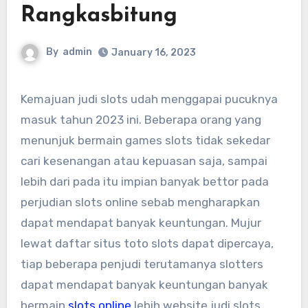
Rangkasbitung
By
admin
January 16, 2023
Kemajuan judi slots udah menggapai pucuknya
masuk tahun 2023 ini. Beberapa orang yang
menunjuk bermain games slots tidak sekedar
cari kesenangan atau kepuasan saja, sampai
lebih dari pada itu impian banyak bettor pada
perjudian slots online sebab mengharapkan
dapat mendapat banyak keuntungan. Mujur
lewat daftar situs toto slots dapat dipercaya,
tiap beberapa penjudi terutamanya slotters
dapat mendapat banyak keuntungan banyak
bermain
slots online
lebih website judi slots