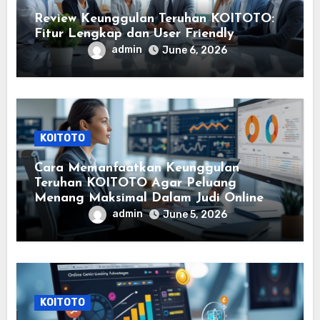
Review Keunggulan Teruhan KOITOTO:
Fitur Lengkap dan User Friendly
admin
June 6, 2026
KOITOTO
Cara Memanfaatkan Keunggulan
Teruhan KOITOTO Agar Peluang
Menang Maksimal Dalam Judi Online
admin
June 5, 2026
KOITOTO