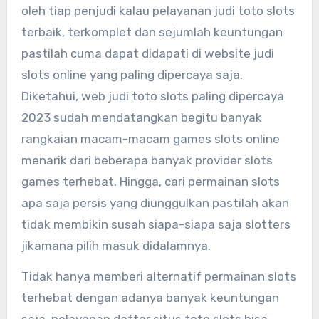
oleh tiap penjudi kalau pelayanan judi toto slots
terbaik, terkomplet dan sejumlah keuntungan
pastilah cuma dapat didapati di website judi
slots online yang paling dipercaya saja.
Diketahui, web judi toto slots paling dipercaya
2023 sudah mendatangkan begitu banyak
rangkaian macam-macam games slots online
menarik dari beberapa banyak provider slots
games terhebat. Hingga, cari permainan slots
apa saja persis yang diunggulkan pastilah akan
tidak membikin susah siapa-siapa saja slotters
jikamana pilih masuk didalamnya.
Tidak hanya memberi alternatif permainan slots
terhebat dengan adanya banyak keuntungan
saja, pelayanan daftar situs toto slots bisa