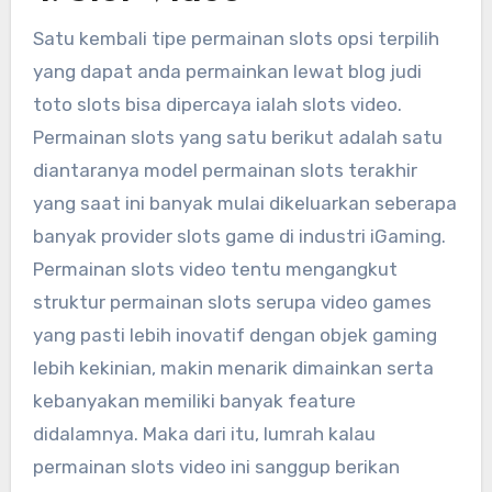
Satu kembali tipe permainan slots opsi terpilih
yang dapat anda permainkan lewat blog judi
toto slots bisa dipercaya ialah slots video.
Permainan slots yang satu berikut adalah satu
diantaranya model permainan slots terakhir
yang saat ini banyak mulai dikeluarkan seberapa
banyak provider slots game di industri iGaming.
Permainan slots video tentu mengangkut
struktur permainan slots serupa video games
yang pasti lebih inovatif dengan objek gaming
lebih kekinian, makin menarik dimainkan serta
kebanyakan memiliki banyak feature
didalamnya. Maka dari itu, lumrah kalau
permainan slots video ini sanggup berikan