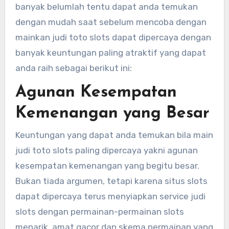
banyak belumlah tentu dapat anda temukan
dengan mudah saat sebelum mencoba dengan
mainkan judi toto slots dapat dipercaya dengan
banyak keuntungan paling atraktif yang dapat
anda raih sebagai berikut ini:
Agunan Kesempatan
Kemenangan yang Besar
Keuntungan yang dapat anda temukan bila main
judi toto slots paling dipercaya yakni agunan
kesempatan kemenangan yang begitu besar.
Bukan tiada argumen, tetapi karena situs slots
dapat dipercaya terus menyiapkan service judi
slots dengan permainan-permainan slots
menarik, amat gacor dan skema permainan yang