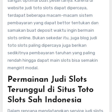
sangat optimal buat pesertanya. Karena di
website judi toto slots dapat dipercaya,
terdapat beberapa macam-macam sistem
pembayaran yang dapat bettor tentukan dan
samakan buat deposit waktu ingin bermain
slots online. Bukan sekedar itu, juga blog judi
toto slots paling dipercaya juga berikan
sedikitnya pembayaran taruhan yang paling
rendah hingga dapat main slots bisa semakin
mengirit modal.
Permainan Judi Slots
Terunggul di Situs Toto
Slots Sah Indonesia
Dalam rencana mendatangkan service judi slots