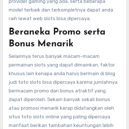
provider gaming yang ada, serta beberapa
model terbaik dan terkompletnya dapat anda
raih lewat web slots bisa dipercaya.
Beraneka Promo serta
Bonus Menarik
Selainnya terus banyak macam-macam
permainan slots yang dapat dimainkan, faktor
khusus lain kenapa anda harus bermain di blog
judi toto slots bisa dipercaya karena jumlahnya
bermacam promo dan bonus atraktif yang
dapat diperoleh. Sekain banyak sekali bonus
atau promosi menarik kerap didatangkan oleh
situs toto slots online yang paling dipercaya
manfaat berikan tambahan keuntungan lebih