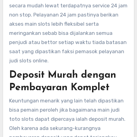
secara mudah lewat terdapatnya service 24 jam
non stop. Pelayanan 24 jam pastinya berikan
akses main slots lebih fleksibel serta
meringankan sebab bisa dijalankan semua
penjudi atau bettor setiap waktu tiada batasan
saat yang dipastikan faksi pemasok pelayanan
judi slots online.
Deposit Murah dengan
Pembayaran Komplet
Keuntungan menarik yang lain telah dipastikan
bisa pemain peroleh jika bagaimana main judi
toto slots dapat dipercaya ialah deposit murah.
Oleh karena ada sekurang-kurangnya