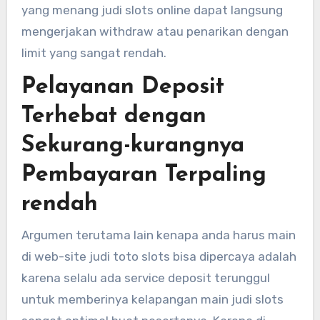
yang menang judi slots online dapat langsung
mengerjakan withdraw atau penarikan dengan
limit yang sangat rendah.
Pelayanan Deposit
Terhebat dengan
Sekurang-kurangnya
Pembayaran Terpaling
rendah
Argumen terutama lain kenapa anda harus main
di web-site judi toto slots bisa dipercaya adalah
karena selalu ada service deposit terunggul
untuk memberinya kelapangan main judi slots