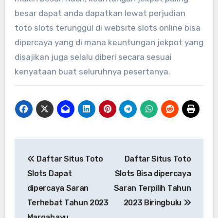
besar dapat anda dapatkan lewat perjudian
toto slots terunggul di website slots online bisa
dipercaya yang di mana keuntungan jekpot yang
disajikan juga selalu diberi secara sesuai
kenyataan buat seluruhnya pesertanya.
Post
Daftar Situs Toto
Daftar Situs Toto
navigation
Slots Dapat
Slots Bisa dipercaya
dipercaya Saran
Saran Terpilih Tahun
Terhebat Tahun 2023
2023 Biringbulu
Margahayu