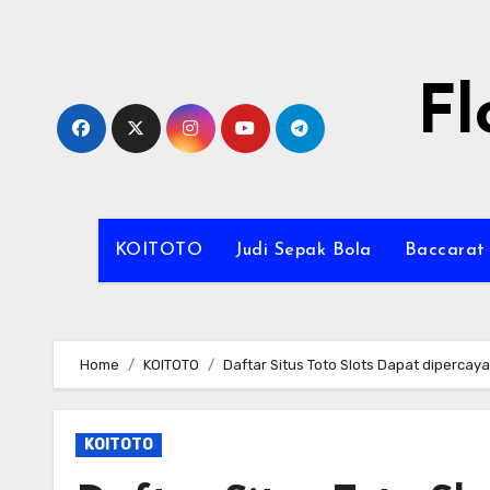
Skip
to
content
Fl
KOITOTO
Judi Sepak Bola
Baccarat
Home
KOITOTO
Daftar Situs Toto Slots Dapat dipercay
KOITOTO