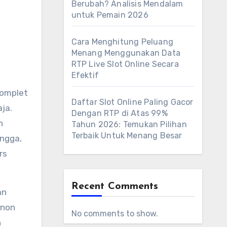
Berubah? Analisis Mendalam
untuk Pemain 2026
Cara Menghitung Peluang
Menang Menggunakan Data
RTP Live Slot Online Secara
Efektif
komplet
Daftar Slot Online Paling Gacor
ja.
Dengan RTP di Atas 99%
n
Tahun 2026: Temukan Pilihan
Terbaik Untuk Menang Besar
ingga,
rs
Recent Comments
an
 non
No comments to show.
n