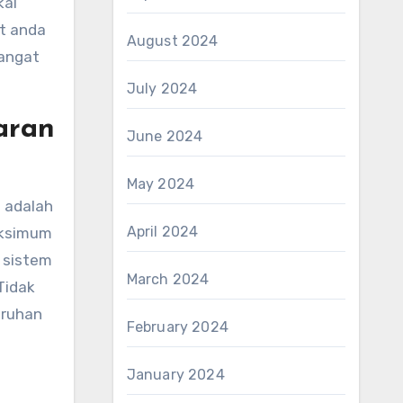
kal
ut anda
August 2024
sangat
July 2024
aran
June 2024
May 2024
a adalah
April 2024
maksimum
s sistem
March 2024
Tidak
aruhan
February 2024
January 2024