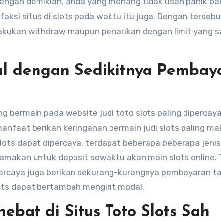
Dengan demikian, anda yang menang tidak usah panik ba
aksi situs di slots pada waktu itu juga. Dengan terseb
 lakukan withdraw maupun penarikan dengan limit yang 
ul dengan Sedikitnya Pembay
g bermain pada website judi toto slots paling dipercay
 manfaat berikan keringanan bermain judi slots paling 
slots dapat dipercaya, terdapat beberapa beberapa jeni
makan untuk deposit sewaktu akan main slots online. 
dipercaya juga berikan sekurang-kurangnya pembayaran t
lots dapat bertambah mengirit modal.
hebat di Situs Toto Slots Sah