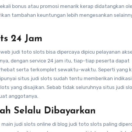
sekali bonus atau promosi menarik kerap didatangkan ole
berikan tambahan keuntungan lebih mengesankan selainn
ots 24 Jam
web judi toto slots bisa dipercaya dipicu pelayanan akse
nya, dengan service 24 jam itu, tiap-tiap peserta dapat
erhebat serta terkomplet sewaktu-waktu. Seperti yang k
punyai situs judi slots sudah tentu memberikan indikasi
ts yang disajikan. Sebab tidak seluruhnya situs judi sl
buat anggotanya.
ah Selalu Dibayarkan
n judi slots online di blog judi toto slots paling diper