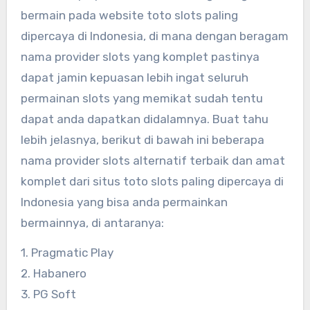
bermain pada website toto slots paling
dipercaya di Indonesia, di mana dengan beragam
nama provider slots yang komplet pastinya
dapat jamin kepuasan lebih ingat seluruh
permainan slots yang memikat sudah tentu
dapat anda dapatkan didalamnya. Buat tahu
lebih jelasnya, berikut di bawah ini beberapa
nama provider slots alternatif terbaik dan amat
komplet dari situs toto slots paling dipercaya di
Indonesia yang bisa anda permainkan
bermainnya, di antaranya:
1. Pragmatic Play
2. Habanero
3. PG Soft