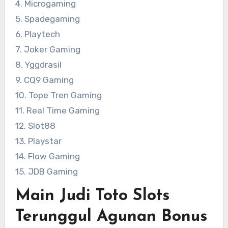
4. Microgaming
5. Spadegaming
6. Playtech
7. Joker Gaming
8. Yggdrasil
9. CQ9 Gaming
10. Tope Tren Gaming
11. Real Time Gaming
12. Slot88
13. Playstar
14. Flow Gaming
15. JDB Gaming
Main Judi Toto Slots
Terunggul Agunan Bonus