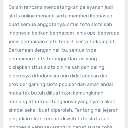
Dalam rencana mendatangkan pelayanan judi
slots online menarik serta memberi kepuasan
buat semua anggotanya, situs toto slots sah
Indonesia berikan bermacam jenis opsi beberapa
jenis permainan slots terpilih serta terkomplet.
Berkenaan dengan hal itu, semua type
permainan slots terunggul lantas yang
disiapkan situs slots online sah dan paling
dipercaya di Indonesia pun didatangkan dari
provider gaming slots populer dan amat andal
maka tak butuh dikuatirkan kemungkinan
menang atau keuntungannya yang nyata akan
simpel sekali buat diperoleh. Tentang hal jejeran
perjudian slots terbaik di web toto slots sah
Indonesia yang sekarang ini dapat suara coba