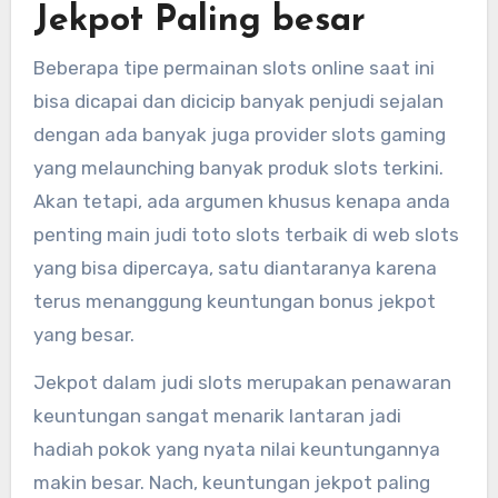
Jekpot Paling besar
Beberapa tipe permainan slots online saat ini
bisa dicapai dan dicicip banyak penjudi sejalan
dengan ada banyak juga provider slots gaming
yang melaunching banyak produk slots terkini.
Akan tetapi, ada argumen khusus kenapa anda
penting main judi toto slots terbaik di web slots
yang bisa dipercaya, satu diantaranya karena
terus menanggung keuntungan bonus jekpot
yang besar.
Jekpot dalam judi slots merupakan penawaran
keuntungan sangat menarik lantaran jadi
hadiah pokok yang nyata nilai keuntungannya
makin besar. Nach, keuntungan jekpot paling