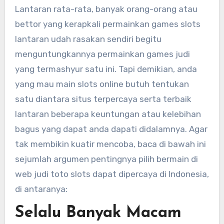
Lantaran rata-rata, banyak orang-orang atau
bettor yang kerapkali permainkan games slots
lantaran udah rasakan sendiri begitu
menguntungkannya permainkan games judi
yang termashyur satu ini. Tapi demikian, anda
yang mau main slots online butuh tentukan
satu diantara situs terpercaya serta terbaik
lantaran beberapa keuntungan atau kelebihan
bagus yang dapat anda dapati didalamnya. Agar
tak membikin kuatir mencoba, baca di bawah ini
sejumlah argumen pentingnya pilih bermain di
web judi toto slots dapat dipercaya di Indonesia,
di antaranya:
Selalu Banyak Macam