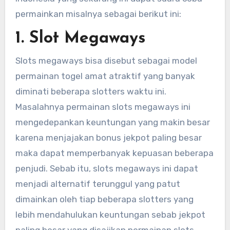
permainkan misalnya sebagai berikut ini:
1. Slot Megaways
Slots megaways bisa disebut sebagai model
permainan togel amat atraktif yang banyak
diminati beberapa slotters waktu ini.
Masalahnya permainan slots megaways ini
mengedepankan keuntungan yang makin besar
karena menjajakan bonus jekpot paling besar
maka dapat memperbanyak kepuasan beberapa
penjudi. Sebab itu, slots megaways ini dapat
menjadi alternatif terunggul yang patut
dimainkan oleh tiap beberapa slotters yang
lebih mendahulukan keuntungan sebab jekpot
paling besar yang disajikan permainan slots