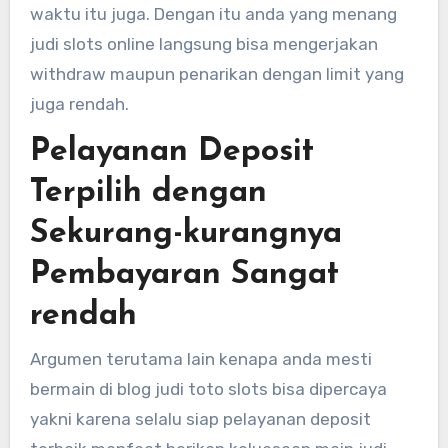
waktu itu juga. Dengan itu anda yang menang
judi slots online langsung bisa mengerjakan
withdraw maupun penarikan dengan limit yang
juga rendah.
Pelayanan Deposit
Terpilih dengan
Sekurang-kurangnya
Pembayaran Sangat
rendah
Argumen terutama lain kenapa anda mesti
bermain di blog judi toto slots bisa dipercaya
yakni karena selalu siap pelayanan deposit