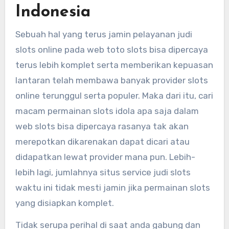
Indonesia
Sebuah hal yang terus jamin pelayanan judi
slots online pada web toto slots bisa dipercaya
terus lebih komplet serta memberikan kepuasan
lantaran telah membawa banyak provider slots
online terunggul serta populer. Maka dari itu, cari
macam permainan slots idola apa saja dalam
web slots bisa dipercaya rasanya tak akan
merepotkan dikarenakan dapat dicari atau
didapatkan lewat provider mana pun. Lebih-
lebih lagi, jumlahnya situs service judi slots
waktu ini tidak mesti jamin jika permainan slots
yang disiapkan komplet.
Tidak serupa perihal di saat anda gabung dan