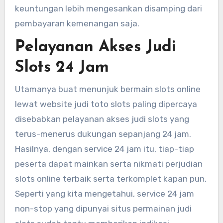
keuntungan lebih mengesankan disamping dari
pembayaran kemenangan saja.
Pelayanan Akses Judi
Slots 24 Jam
Utamanya buat menunjuk bermain slots online
lewat website judi toto slots paling dipercaya
disebabkan pelayanan akses judi slots yang
terus-menerus dukungan sepanjang 24 jam.
Hasilnya, dengan service 24 jam itu, tiap-tiap
peserta dapat mainkan serta nikmati perjudian
slots online terbaik serta terkomplet kapan pun.
Seperti yang kita mengetahui, service 24 jam
non-stop yang dipunyai situs permainan judi