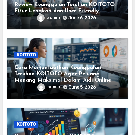
Review Keunggulan Teruhan KOITOTO:
Fitur Lengkap dan User Friendly
admin
June 6, 2026
KOITOTO
Cara Memanfaatkan Keunggulan
Teruhan KOITOTO Agar Peluang
Menang Maksimal Dalam Judi Online
admin
June 5, 2026
KOITOTO