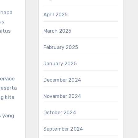
enapa
April 2025
us
situs
March 2025
February 2025
January 2025
ervice
December 2024
peserta
November 2024
g kita
October 2024
s yang
September 2024