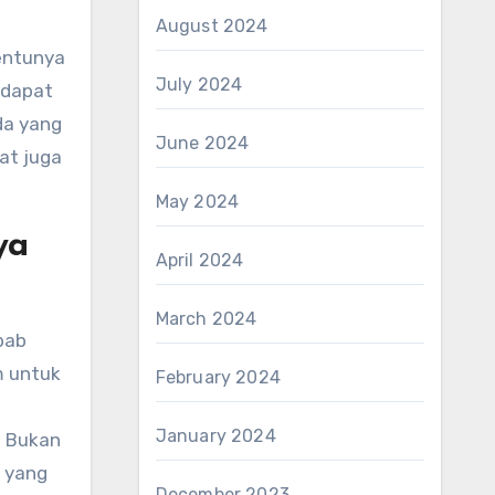
August 2024
tentunya
July 2024
 dapat
da yang
June 2024
at juga
May 2024
ya
April 2024
March 2024
bab
m untuk
February 2024
January 2024
. Bukan
n yang
December 2023