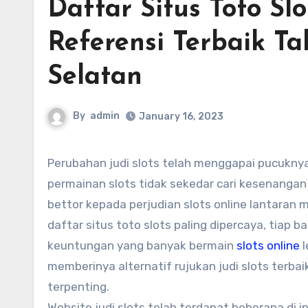
Daftar Situs Toto Sl
Referensi Terbaik T
Selatan
By
admin
January 16, 2023
Perubahan judi slots telah menggapai pucuknya masuk tahun 2023 ini. Beberapa orang yang pilih main
permainan slots tidak sekedar cari kesenangan 
bettor kepada perjudian slots online lantara
daftar situs toto slots paling dipercaya, tiap 
keuntungan yang banyak bermain
slots online
l
memberinya alternatif rujukan judi slots terb
terpenting.
Website judi slots telah terdapat beberapa di i