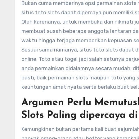
Bukan cuma memberinya opsi permainan slots t
situs toto slots dapat dipercaya pun memiliki
Oleh karenanya, untuk membuka dan nikmati judi
membuat susah beberapa anggota lantaran da
waktu hingga terjaga memberikan kepuasan se
Sesuai sama namanya, situs toto slots dapat di
online. Toto atau togel jadi salah satunya perj
anda permainkan didalamnya secara mudah, dit
pasti, baik permainan slots maupun toto yang 
keuntungan amat nyata serta berlaku buat sel
Argumen Perlu Memutuska
Slots Paling dipercaya d
Kemungkinan bukan pertama kali buat sejumlah 
banyak orang-orang atau bettor yang kerapkali