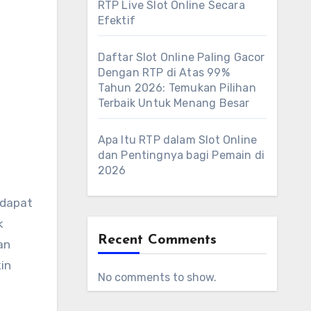
RTP Live Slot Online Secara
Efektif
Daftar Slot Online Paling Gacor
Dengan RTP di Atas 99%
Tahun 2026: Temukan Pilihan
Terbaik Untuk Menang Besar
Apa Itu RTP dalam Slot Online
dan Pentingnya bagi Pemain di
2026
 dapat
k
Recent Comments
an
kin
No comments to show.