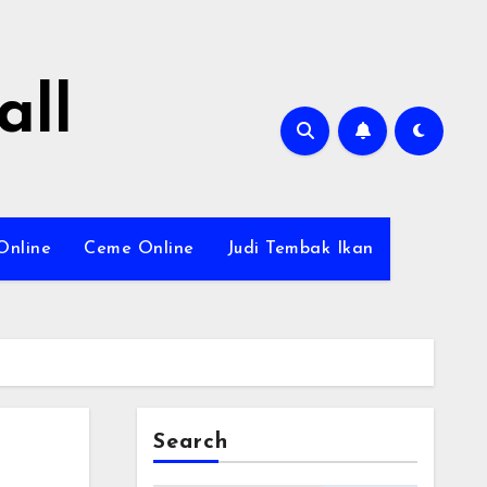
all
Online
Ceme Online
Judi Tembak Ikan
Search