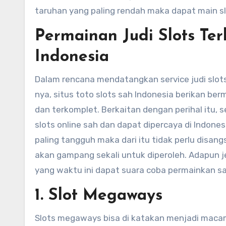
taruhan yang paling rendah maka dapat main s
Permainan Judi Slots Ter
Indonesia
Dalam rencana mendatangkan service judi slot
nya, situs toto slots sah Indonesia berikan be
dan terkomplet. Berkaitan dengan perihal itu, se
slots online sah dan dapat dipercaya di Indones
paling tangguh maka dari itu tidak perlu di
akan gampang sekali untuk diperoleh. Adapun je
yang waktu ini dapat suara coba permainkan sa
1. Slot Megaways
Slots megaways bisa di katakan menjadi macam