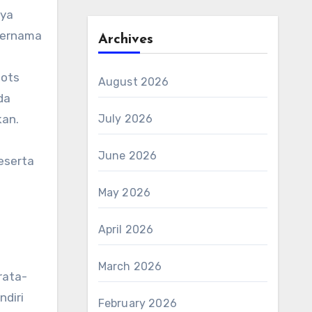
nya
 bernama
Archives
lots
August 2026
da
kan.
July 2026
June 2026
eserta
May 2026
April 2026
March 2026
rata-
ndiri
February 2026