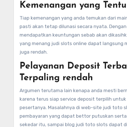
Kemenangan yang Tentu 
Tiap kemenangan yang anda temukan dari main ju
pasti akan tetap dilunasi secara nyata. Dengan
mendapatkan keuntungan sebab akan dikasihkan f
yang menang judi slots online dapat langsung
juga rendah.
Pelayanan Deposit Ter
Terpaling rendah
Argumen terutama lain kenapa anda mesti berm
karena terus siap service deposit terpilih untu
pesertanya. Masalahnya di web-site judi toto s
pembayaran yang dapat bettor putuskan serta 
sekedar itu, sampai blog judi toto slots dap