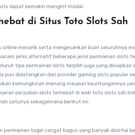
lots dapat semakin mengirit modal.
hebat di Situs Toto Slots Sah
s online menarik serta mengesankan buat seluruhnya m
rmacam jenis alternatif beberapa jenis permainan slots t
luruh tipe permainan slots terpilih juga yang disiapkan 
ia pun didatangkan dari provider gaming slots populer s
sangsikan kemungkinan menang maupun keuntungannya ya
jeran perjudian slots terhebat di web toto slots sah In
lah satunya sebagaimana berikut ini:
 permainan togel sangat bagus yang banyak dicintai b