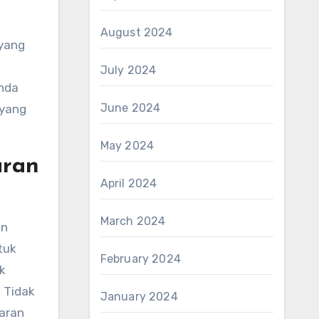
August 2024
 yang
July 2024
anda
June 2024
 yang
May 2024
aran
April 2024
March 2024
an
tuk
February 2024
k
 Tidak
January 2024
yaran