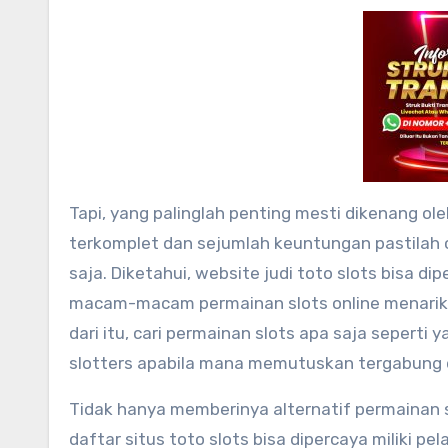
Tapi, yang palinglah penting mesti dikenang oleh
terkomplet dan sejumlah keuntungan pastilah cu
saja. Diketahui, website judi toto slots bisa
macam-macam permainan slots online menarik d
dari itu, cari permainan slots apa saja sepert
slotters apabila mana memutuskan tergabung 
Tidak hanya memberinya alternatif permainan s
daftar situs toto slots bisa dipercaya miliki