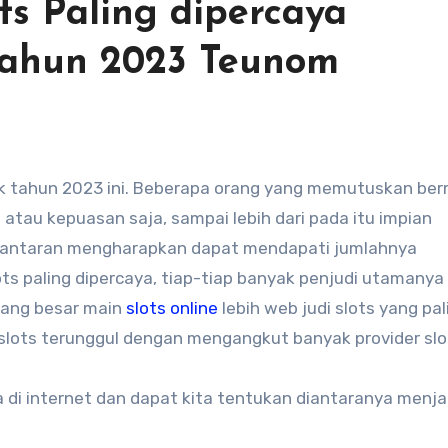
ots Paling dipercaya
Tahun 2023 Teunom
atau kepuasan saja, sampai lebih dari pada itu impian
e lantaran mengharapkan dapat mendapati jumlahnya
ts paling dipercaya, tiap-tiap banyak penjudi utamanya
yang besar main
slots online
lebih web judi slots yang pal
i slots terunggul dengan mengangkut banyak provider slo
di internet dan dapat kita tentukan diantaranya menja