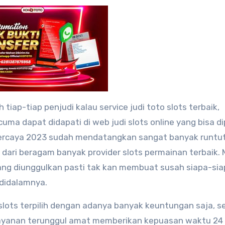
 tiap-tiap penjudi kalau service judi toto slots terbaik,
ma dapat didapati di web judi slots online yang bisa d
 dipercaya 2023 sudah mendatangkan sangat banyak runtu
ari beragam banyak provider slots permainan terbaik.
i yang diunggulkan pasti tak kan membuat susah siapa-sia
didalamnya.
lots terpilih dengan adanya banyak keuntungan saja, se
 pelayanan terunggul amat memberikan kepuasan waktu 24