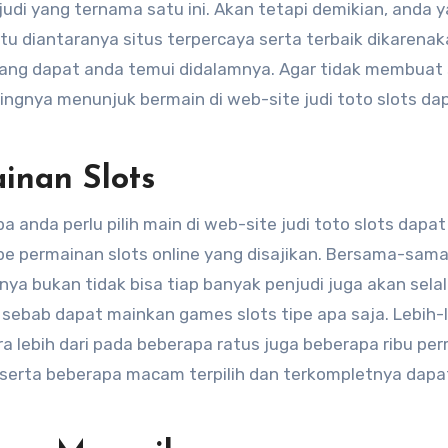
i yang ternama satu ini. Akan tetapi demikian, anda 
u diantaranya situs terpercaya serta terbaik dikarena
yang dapat anda temui didalamnya. Agar tidak membuat 
ngnya menunjuk bermain di web-site judi toto slots da
inan Slots
anda perlu pilih main di web-site judi toto slots dapat
ipe permainan slots online yang disajikan. Bersama-sam
ya bukan tidak bisa tiap banyak penjudi juga akan sela
bab dapat mainkan games slots tipe apa saja. Lebih-l
ira lebih dari pada beberapa ratus juga beberapa ribu pe
, serta beberapa macam terpilih dan terkompletnya dapa