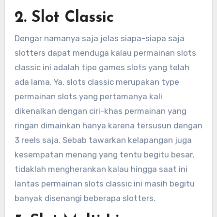
2. Slot Classic
Dengar namanya saja jelas siapa-siapa saja
slotters dapat menduga kalau permainan slots
classic ini adalah tipe games slots yang telah
ada lama. Ya, slots classic merupakan type
permainan slots yang pertamanya kali
dikenalkan dengan ciri-khas permainan yang
ringan dimainkan hanya karena tersusun dengan
3 reels saja. Sebab tawarkan kelapangan juga
kesempatan menang yang tentu begitu besar,
tidaklah mengherankan kalau hingga saat ini
lantas permainan slots classic ini masih begitu
banyak disenangi beberapa slotters.