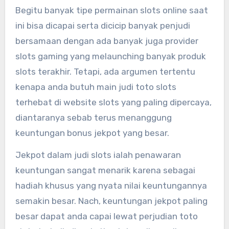
Begitu banyak tipe permainan slots online saat
ini bisa dicapai serta dicicip banyak penjudi
bersamaan dengan ada banyak juga provider
slots gaming yang melaunching banyak produk
slots terakhir. Tetapi, ada argumen tertentu
kenapa anda butuh main judi toto slots
terhebat di website slots yang paling dipercaya,
diantaranya sebab terus menanggung
keuntungan bonus jekpot yang besar.
Jekpot dalam judi slots ialah penawaran
keuntungan sangat menarik karena sebagai
hadiah khusus yang nyata nilai keuntungannya
semakin besar. Nach, keuntungan jekpot paling
besar dapat anda capai lewat perjudian toto