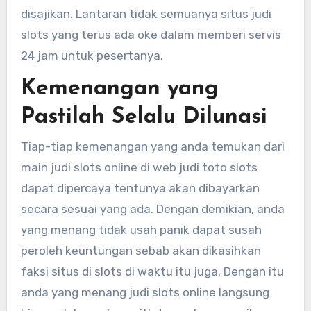
disajikan. Lantaran tidak semuanya situs judi
slots yang terus ada oke dalam memberi servis
24 jam untuk pesertanya.
Kemenangan yang
Pastilah Selalu Dilunasi
Tiap-tiap kemenangan yang anda temukan dari
main judi slots online di web judi toto slots
dapat dipercaya tentunya akan dibayarkan
secara sesuai yang ada. Dengan demikian, anda
yang menang tidak usah panik dapat susah
peroleh keuntungan sebab akan dikasihkan
faksi situs di slots di waktu itu juga. Dengan itu
anda yang menang judi slots online langsung