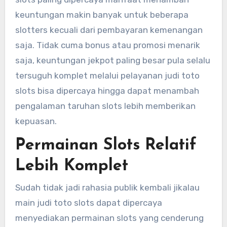
keuntungan makin banyak untuk beberapa
slotters kecuali dari pembayaran kemenangan
saja. Tidak cuma bonus atau promosi menarik
saja, keuntungan jekpot paling besar pula selalu
tersuguh komplet melalui pelayanan judi toto
slots bisa dipercaya hingga dapat menambah
pengalaman taruhan slots lebih memberikan
kepuasan.
Permainan Slots Relatif
Lebih Komplet
Sudah tidak jadi rahasia publik kembali jikalau
main judi toto slots dapat dipercaya
menyediakan permainan slots yang cenderung