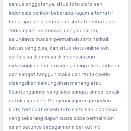
semua anggotanya, situs toto slots sah
Indonesia berikan beberapa ragam alternatif
beberapa jenis permainan slots terhebat dan
terkomplet. Berkenaan dengan hal itu,
seluruhnya macam permainan slots terbaik
lantas yang disajikan situs slots online sah
serta bisa dipercaya di Indonesia pun
didatangkan dari provider gaming slots terkenal
dan sangat tangguh maka dari itu tak perlu
disangsikan kemungkinan menang atau
keuntungannya yang jelas sangat simpel sekali
untuk diperoleh. Mengenai jejeran perjudian
slots terhebat di web toto slots sah Indonesia
yang sekarang dapat suara coba permainkan
salah satunya sebagaimana berikut ini: