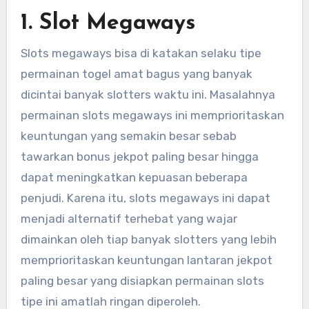
1. Slot Megaways
Slots megaways bisa di katakan selaku tipe
permainan togel amat bagus yang banyak
dicintai banyak slotters waktu ini. Masalahnya
permainan slots megaways ini memprioritaskan
keuntungan yang semakin besar sebab
tawarkan bonus jekpot paling besar hingga
dapat meningkatkan kepuasan beberapa
penjudi. Karena itu, slots megaways ini dapat
menjadi alternatif terhebat yang wajar
dimainkan oleh tiap banyak slotters yang lebih
memprioritaskan keuntungan lantaran jekpot
paling besar yang disiapkan permainan slots
tipe ini amatlah ringan diperoleh.