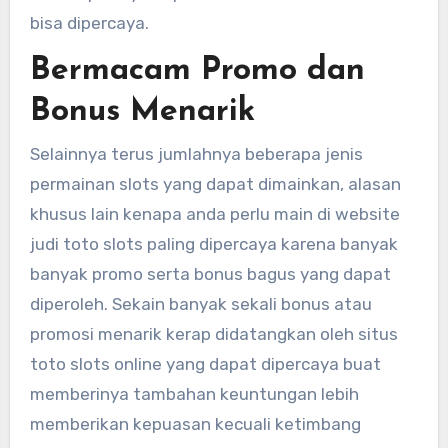
bisa dipercaya.
Bermacam Promo dan
Bonus Menarik
Selainnya terus jumlahnya beberapa jenis
permainan slots yang dapat dimainkan, alasan
khusus lain kenapa anda perlu main di website
judi toto slots paling dipercaya karena banyak
banyak promo serta bonus bagus yang dapat
diperoleh. Sekain banyak sekali bonus atau
promosi menarik kerap didatangkan oleh situs
toto slots online yang dapat dipercaya buat
memberinya tambahan keuntungan lebih
memberikan kepuasan kecuali ketimbang