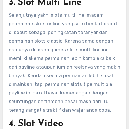
3. Slot Multi Line
Selanjutnya yakni slots multi line, macam
permainan slots online yang satu berikut dapat
di sebut sebagai peningkatan teranyar dari
permainan slots classic. Karena sama dengan
namanya di mana games slots multi line ini
memiliki skema permainan lebih kompleks baik
dari payline ataupun jumlah reelsnya yang makin
banyak. Kendati secara permainan lebih susah
dimainkan, tapi permainan slots tipe multiple
payline ini bakal bayar kemenangan dengan
keuntungan bertambah besar maka dari itu
terang sangat atraktif dan wajar anda coba.
4. Slot Video