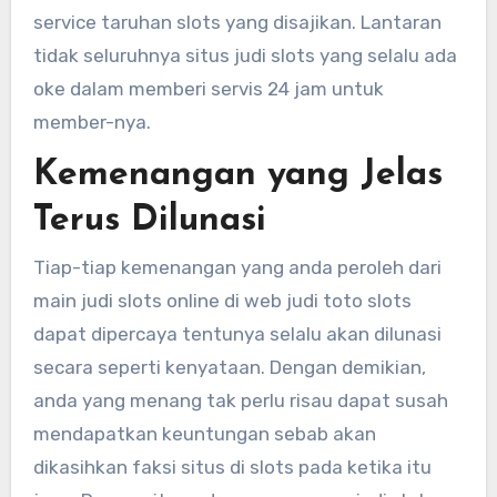
service taruhan slots yang disajikan. Lantaran
tidak seluruhnya situs judi slots yang selalu ada
oke dalam memberi servis 24 jam untuk
member-nya.
Kemenangan yang Jelas
Terus Dilunasi
Tiap-tiap kemenangan yang anda peroleh dari
main judi slots online di web judi toto slots
dapat dipercaya tentunya selalu akan dilunasi
secara seperti kenyataan. Dengan demikian,
anda yang menang tak perlu risau dapat susah
mendapatkan keuntungan sebab akan
dikasihkan faksi situs di slots pada ketika itu