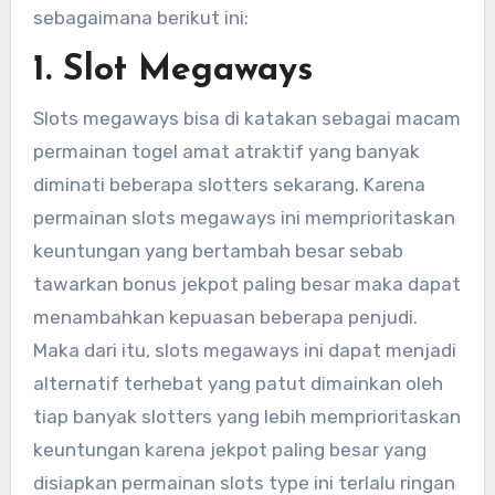
sebagaimana berikut ini:
1. Slot Megaways
Slots megaways bisa di katakan sebagai macam
permainan togel amat atraktif yang banyak
diminati beberapa slotters sekarang. Karena
permainan slots megaways ini memprioritaskan
keuntungan yang bertambah besar sebab
tawarkan bonus jekpot paling besar maka dapat
menambahkan kepuasan beberapa penjudi.
Maka dari itu, slots megaways ini dapat menjadi
alternatif terhebat yang patut dimainkan oleh
tiap banyak slotters yang lebih memprioritaskan
keuntungan karena jekpot paling besar yang
disiapkan permainan slots type ini terlalu ringan