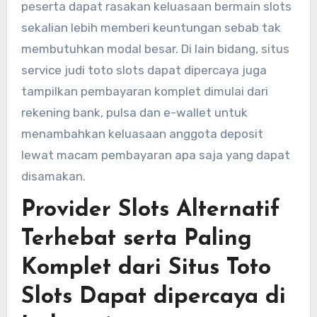
peserta dapat rasakan keluasaan bermain slots
sekalian lebih memberi keuntungan sebab tak
membutuhkan modal besar. Di lain bidang, situs
service judi toto slots dapat dipercaya juga
tampilkan pembayaran komplet dimulai dari
rekening bank, pulsa dan e-wallet untuk
menambahkan keluasaan anggota deposit
lewat macam pembayaran apa saja yang dapat
disamakan.
Provider Slots Alternatif
Terhebat serta Paling
Komplet dari Situs Toto
Slots Dapat dipercaya di