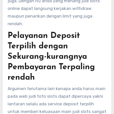
juga. Dengan itu anda yang menang judi slots
online dapat langsung kerjakan withdraw
maupun penarikan dengan limit yang juga
rendah.
Pelayanan Deposit
Terpilih dengan
Sekurang-kurangnya
Pembayaran Terpaling
rendah
Argumen terutama lain kenapa anda harus main
pada web judi toto slots dapat dipercaya yakni
lantaran selalu ada service deposit terpilih
untuk memberi keluasaan main judi slots sangat