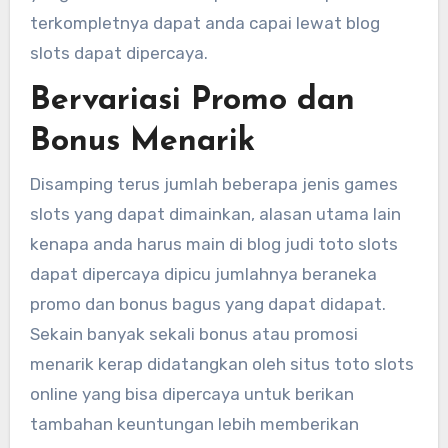
terkompletnya dapat anda capai lewat blog
slots dapat dipercaya.
Bervariasi Promo dan
Bonus Menarik
Disamping terus jumlah beberapa jenis games
slots yang dapat dimainkan, alasan utama lain
kenapa anda harus main di blog judi toto slots
dapat dipercaya dipicu jumlahnya beraneka
promo dan bonus bagus yang dapat didapat.
Sekain banyak sekali bonus atau promosi
menarik kerap didatangkan oleh situs toto slots
online yang bisa dipercaya untuk berikan
tambahan keuntungan lebih memberikan