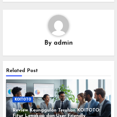
By
admin
Related Post
KOITOTO
Review Keunggulan Teruhan KOITOTO:
Fitur Lengkap dan User Friendly