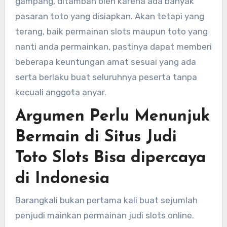
gampang, ditambah oleh karena ada banyak
pasaran toto yang disiapkan. Akan tetapi yang
terang, baik permainan slots maupun toto yang
nanti anda permainkan, pastinya dapat memberi
beberapa keuntungan amat sesuai yang ada
serta berlaku buat seluruhnya peserta tanpa
kecuali anggota anyar.
Argumen Perlu Menunjuk
Bermain di Situs Judi
Toto Slots Bisa dipercaya
di Indonesia
Barangkali bukan pertama kali buat sejumlah
penjudi mainkan permainan judi slots online.