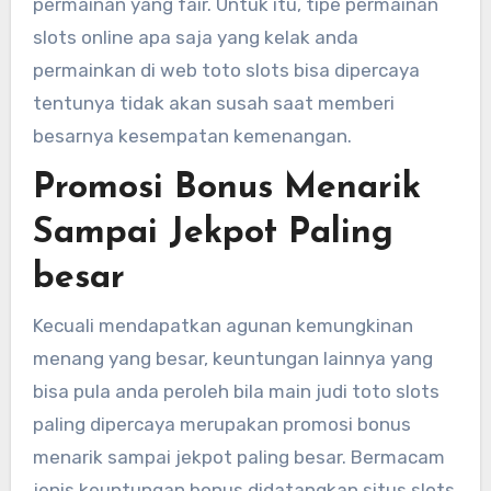
permainan yang fair. Untuk itu, tipe permainan
slots online apa saja yang kelak anda
permainkan di web toto slots bisa dipercaya
tentunya tidak akan susah saat memberi
besarnya kesempatan kemenangan.
Promosi Bonus Menarik
Sampai Jekpot Paling
besar
Kecuali mendapatkan agunan kemungkinan
menang yang besar, keuntungan lainnya yang
bisa pula anda peroleh bila main judi toto slots
paling dipercaya merupakan promosi bonus
menarik sampai jekpot paling besar. Bermacam
jenis keuntungan bonus didatangkan situs slots