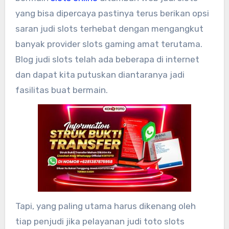
yang bisa dipercaya pastinya terus berikan opsi
saran judi slots terhebat dengan mengangkut
banyak provider slots gaming amat terutama.
Blog judi slots telah ada beberapa di internet
dan dapat kita putuskan diantaranya jadi
fasilitas buat bermain.
Tapi, yang paling utama harus dikenang oleh
tiap penjudi jika pelayanan judi toto slots