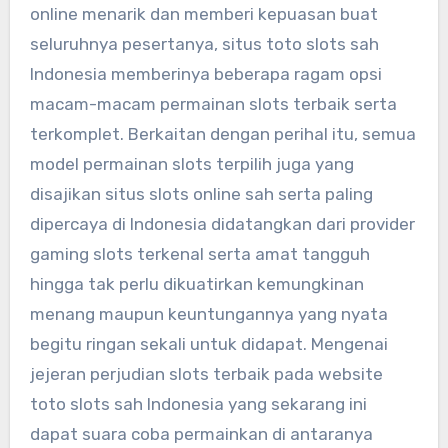
online menarik dan memberi kepuasan buat
seluruhnya pesertanya, situs toto slots sah
Indonesia memberinya beberapa ragam opsi
macam-macam permainan slots terbaik serta
terkomplet. Berkaitan dengan perihal itu, semua
model permainan slots terpilih juga yang
disajikan situs slots online sah serta paling
dipercaya di Indonesia didatangkan dari provider
gaming slots terkenal serta amat tangguh
hingga tak perlu dikuatirkan kemungkinan
menang maupun keuntungannya yang nyata
begitu ringan sekali untuk didapat. Mengenai
jejeran perjudian slots terbaik pada website
toto slots sah Indonesia yang sekarang ini
dapat suara coba permainkan di antaranya