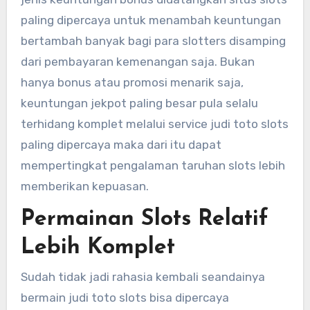
paling dipercaya untuk menambah keuntungan
bertambah banyak bagi para slotters disamping
dari pembayaran kemenangan saja. Bukan
hanya bonus atau promosi menarik saja,
keuntungan jekpot paling besar pula selalu
terhidang komplet melalui service judi toto slots
paling dipercaya maka dari itu dapat
mempertingkat pengalaman taruhan slots lebih
memberikan kepuasan.
Permainan Slots Relatif
Lebih Komplet
Sudah tidak jadi rahasia kembali seandainya
bermain judi toto slots bisa dipercaya