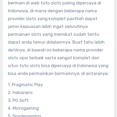
bermain di web toto slots paling dipercaya di
Indonesia, di mana dengan beberapa nama
provider slots yang komplet pastilah dapat
jamin kepuasan lebih ingat seluruhnya
permainan slots yang memikat sudah tentu
dapat anda temui didalamnya. Buat tahu lebih
detilnya, di bawah ini beberapa nama provider
slots opsi terbaik serta sangat komplet dari
situs toto slots bisa dipercaya di Indonesia yang
bisa anda permainkan bermainnya, di antaranya:
1. Pragmatic Play
2. Habanero
3. PG Soft
4. Microgaming
5. Spadegaming