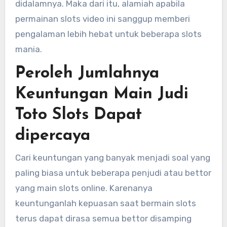
didalamnya. Maka dari itu, alamiah apabila
permainan slots video ini sanggup memberi
pengalaman lebih hebat untuk beberapa slots
mania.
Peroleh Jumlahnya
Keuntungan Main Judi
Toto Slots Dapat
dipercaya
Cari keuntungan yang banyak menjadi soal yang
paling biasa untuk beberapa penjudi atau bettor
yang main slots online. Karenanya
keuntunganlah kepuasan saat bermain slots
terus dapat dirasa semua bettor disamping