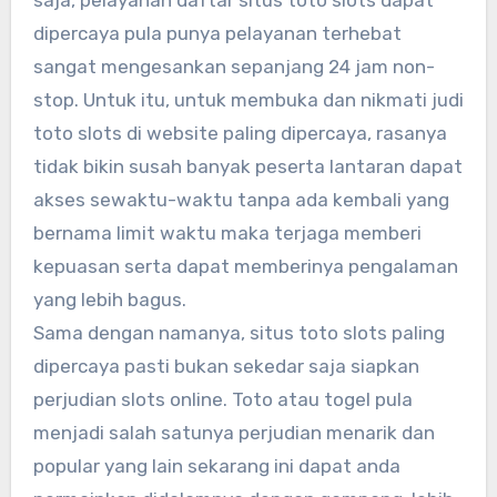
dipercaya pula punya pelayanan terhebat
sangat mengesankan sepanjang 24 jam non-
stop. Untuk itu, untuk membuka dan nikmati judi
toto slots di website paling dipercaya, rasanya
tidak bikin susah banyak peserta lantaran dapat
akses sewaktu-waktu tanpa ada kembali yang
bernama limit waktu maka terjaga memberi
kepuasan serta dapat memberinya pengalaman
yang lebih bagus.
Sama dengan namanya, situs toto slots paling
dipercaya pasti bukan sekedar saja siapkan
perjudian slots online. Toto atau togel pula
menjadi salah satunya perjudian menarik dan
popular yang lain sekarang ini dapat anda