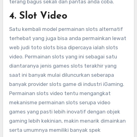
terang bagus sekali dan pantas anda coba.
4. Slot Video
Satu kembali model permainan slots alternatif
terhebat yang juga bisa anda permainkan lewat
web judi toto slots bisa dipercaya ialah slots
video. Permainan slots yang ini sebagai satu
diantaranya jenis games slots terakhir yang
saat ini banyak mulai diluncurkan seberapa
banyak provider slots game di industri iGaming.
Permainan slots video tentu mengangkat
mekanisme permainan slots serupa video
games yang pasti lebih inovatif dengan objek
gaming lebih kekinian, makin menarik dimainkan
serta umumnya memiliki banyak spek