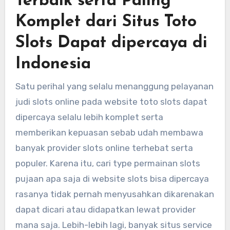
Terbaik serta Paling
Komplet dari Situs Toto
Slots Dapat dipercaya di
Indonesia
Satu perihal yang selalu menanggung pelayanan
judi slots online pada website toto slots dapat
dipercaya selalu lebih komplet serta
memberikan kepuasan sebab udah membawa
banyak provider slots online terhebat serta
populer. Karena itu, cari type permainan slots
pujaan apa saja di website slots bisa dipercaya
rasanya tidak pernah menyusahkan dikarenakan
dapat dicari atau didapatkan lewat provider
mana saja. Lebih-lebih lagi, banyak situs service