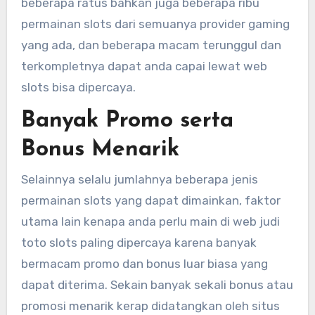
beberapa ratus bahkan juga beberapa ribu
permainan slots dari semuanya provider gaming
yang ada, dan beberapa macam terunggul dan
terkompletnya dapat anda capai lewat web
slots bisa dipercaya.
Banyak Promo serta
Bonus Menarik
Selainnya selalu jumlahnya beberapa jenis
permainan slots yang dapat dimainkan, faktor
utama lain kenapa anda perlu main di web judi
toto slots paling dipercaya karena banyak
bermacam promo dan bonus luar biasa yang
dapat diterima. Sekain banyak sekali bonus atau
promosi menarik kerap didatangkan oleh situs