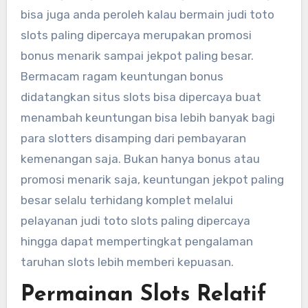
bisa juga anda peroleh kalau bermain judi toto
slots paling dipercaya merupakan promosi
bonus menarik sampai jekpot paling besar.
Bermacam ragam keuntungan bonus
didatangkan situs slots bisa dipercaya buat
menambah keuntungan bisa lebih banyak bagi
para slotters disamping dari pembayaran
kemenangan saja. Bukan hanya bonus atau
promosi menarik saja, keuntungan jekpot paling
besar selalu terhidang komplet melalui
pelayanan judi toto slots paling dipercaya
hingga dapat mempertingkat pengalaman
taruhan slots lebih memberi kepuasan.
Permainan Slots Relatif