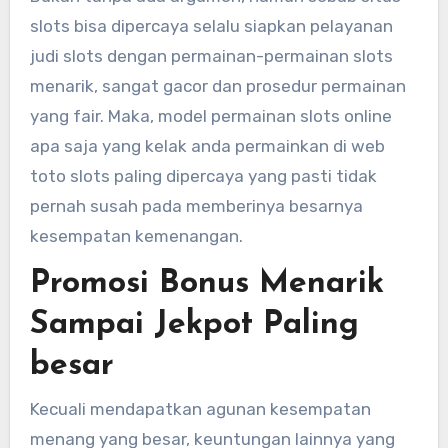
slots bisa dipercaya selalu siapkan pelayanan
judi slots dengan permainan-permainan slots
menarik, sangat gacor dan prosedur permainan
yang fair. Maka, model permainan slots online
apa saja yang kelak anda permainkan di web
toto slots paling dipercaya yang pasti tidak
pernah susah pada memberinya besarnya
kesempatan kemenangan.
Promosi Bonus Menarik
Sampai Jekpot Paling
besar
Kecuali mendapatkan agunan kesempatan
menang yang besar, keuntungan lainnya yang