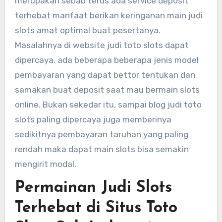
merupakan sebab terus ada service deposit
terhebat manfaat berikan keringanan main judi
slots amat optimal buat pesertanya.
Masalahnya di website judi toto slots dapat
dipercaya, ada beberapa beberapa jenis model
pembayaran yang dapat bettor tentukan dan
samakan buat deposit saat mau bermain slots
online. Bukan sekedar itu, sampai blog judi toto
slots paling dipercaya juga memberinya
sedikitnya pembayaran taruhan yang paling
rendah maka dapat main slots bisa semakin
mengirit modal.
Permainan Judi Slots
Terhebat di Situs Toto