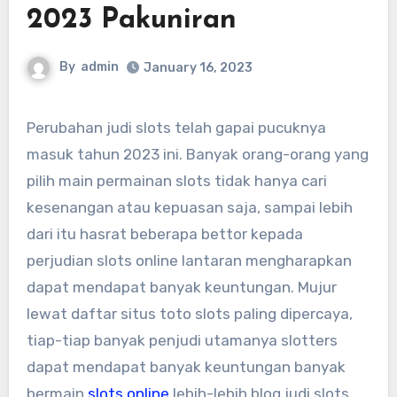
2023 Pakuniran
By
admin
January 16, 2023
Perubahan judi slots telah gapai pucuknya
masuk tahun 2023 ini. Banyak orang-orang yang
pilih main permainan slots tidak hanya cari
kesenangan atau kepuasan saja, sampai lebih
dari itu hasrat beberapa bettor kepada
perjudian slots online lantaran mengharapkan
dapat mendapat banyak keuntungan. Mujur
lewat daftar situs toto slots paling dipercaya,
tiap-tiap banyak penjudi utamanya slotters
dapat mendapat banyak keuntungan banyak
bermain
slots online
lebih-lebih blog judi slots