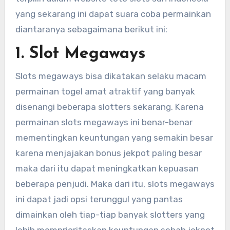
yang sekarang ini dapat suara coba permainkan
diantaranya sebagaimana berikut ini:
1. Slot Megaways
Slots megaways bisa dikatakan selaku macam
permainan togel amat atraktif yang banyak
disenangi beberapa slotters sekarang. Karena
permainan slots megaways ini benar-benar
mementingkan keuntungan yang semakin besar
karena menjajakan bonus jekpot paling besar
maka dari itu dapat meningkatkan kepuasan
beberapa penjudi. Maka dari itu, slots megaways
ini dapat jadi opsi terunggul yang pantas
dimainkan oleh tiap-tiap banyak slotters yang
lebih memprioritaskan keuntungan sebab jekpot