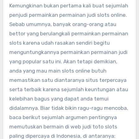
Kemungkinan bukan pertama kali buat sejumlah
penjudi permainkan permainan judi slots online.
Sebab umumnya, banyak orang-orang atau
bettor yang berulangkali permainkan permainan
slots karena udah rasakan sendiri begitu
menguntungkannya permainkan permainan judi
yang popular satu ini. Akan tetapi demikian,
anda yang mau main slots online butuh
memastikan satu diantaranya situs terpercaya
serta terbaik karena sejumlah keuntungan atau
kelebihan bagus yang dapat anda temui
didalamnya. Biar tidak bikin ragu-ragu mencoba,
baca berikut sejumlah argumen pentingnya
memutuskan bermain di web judi toto slots
paling dipercaya di Indonesia, di antaranya: