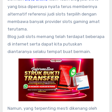
yang bisa dipercaya nyata terus memberinya
alternatif referensi judi slots terpilih dengan
membawa banyak provider slots gaming amat
terutama.
Blog judi slots memang telah terdapat beberapa
di internet serta dapat kita putuskan
diantaranya selaku tempat buat bermain.
Namun, yang terpenting mesti dikenang oleh