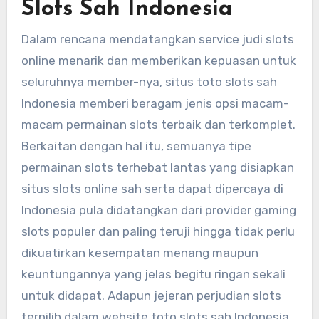
Slots Sah Indonesia
Dalam rencana mendatangkan service judi slots
online menarik dan memberikan kepuasan untuk
seluruhnya member-nya, situs toto slots sah
Indonesia memberi beragam jenis opsi macam-
macam permainan slots terbaik dan terkomplet.
Berkaitan dengan hal itu, semuanya tipe
permainan slots terhebat lantas yang disiapkan
situs slots online sah serta dapat dipercaya di
Indonesia pula didatangkan dari provider gaming
slots populer dan paling teruji hingga tidak perlu
dikuatirkan kesempatan menang maupun
keuntungannya yang jelas begitu ringan sekali
untuk didapat. Adapun jejeran perjudian slots
terpilih dalam website toto slots sah Indonesia