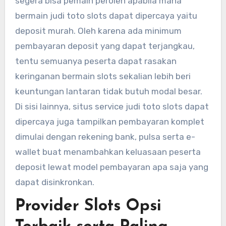
segera bisa pemain peroleh apabila mana
bermain judi toto slots dapat dipercaya yaitu
deposit murah. Oleh karena ada minimum
pembayaran deposit yang dapat terjangkau,
tentu semuanya peserta dapat rasakan
keringanan bermain slots sekalian lebih beri
keuntungan lantaran tidak butuh modal besar.
Di sisi lainnya, situs service judi toto slots dapat
dipercaya juga tampilkan pembayaran komplet
dimulai dengan rekening bank, pulsa serta e-
wallet buat menambahkan keluasaan peserta
deposit lewat model pembayaran apa saja yang
dapat disinkronkan.
Provider Slots Opsi