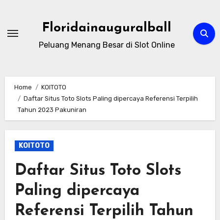
Skip
to
Floridainauguralball
content
Peluang Menang Besar di Slot Online
Home
KOITOTO
Daftar Situs Toto Slots Paling dipercaya Referensi Terpilih
Tahun 2023 Pakuniran
KOITOTO
Daftar Situs Toto Slots
Paling dipercaya
Referensi Terpilih Tahun