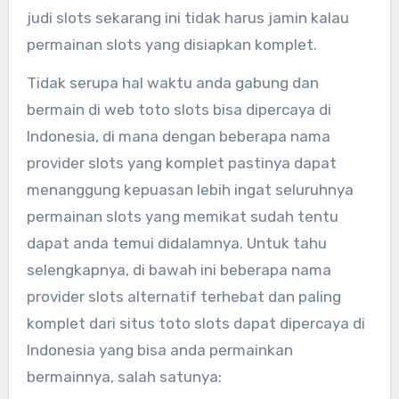
judi slots sekarang ini tidak harus jamin kalau
permainan slots yang disiapkan komplet.
Tidak serupa hal waktu anda gabung dan
bermain di web toto slots bisa dipercaya di
Indonesia, di mana dengan beberapa nama
provider slots yang komplet pastinya dapat
menanggung kepuasan lebih ingat seluruhnya
permainan slots yang memikat sudah tentu
dapat anda temui didalamnya. Untuk tahu
selengkapnya, di bawah ini beberapa nama
provider slots alternatif terhebat dan paling
komplet dari situs toto slots dapat dipercaya di
Indonesia yang bisa anda permainkan
bermainnya, salah satunya: