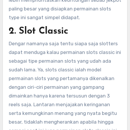
paling besar yang disiapkan permainan slots
type ini sangat simpel didapat.
2. Slot Classic
Dengar namanya saja tentu siapa saja slotters
dapat menduga kalau permainan slots classic ini
sebagai tipe permainan slots yang udah ada
sudah lama. Ya, slots classic ialah model
permainan slots yang pertamanya dikenalkan
dengan ciri-ciri permainan yang gampang
dimainkan hanya karena tersusun dengan 3
reels saja. Lantaran menjajakan keringanan
serta kemungkinan menang yang nyata begitu
besar, tidaklah mengherankan apabila hingga