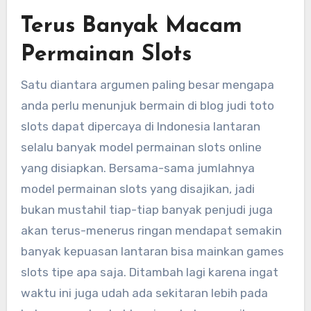
Terus Banyak Macam
Permainan Slots
Satu diantara argumen paling besar mengapa
anda perlu menunjuk bermain di blog judi toto
slots dapat dipercaya di Indonesia lantaran
selalu banyak model permainan slots online
yang disiapkan. Bersama-sama jumlahnya
model permainan slots yang disajikan, jadi
bukan mustahil tiap-tiap banyak penjudi juga
akan terus-menerus ringan mendapat semakin
banyak kepuasan lantaran bisa mainkan games
slots tipe apa saja. Ditambah lagi karena ingat
waktu ini juga udah ada sekitaran lebih pada