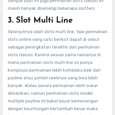
sampai saat ini juga permainan slots classic ini
masih banyak disenangi beberapa slotters.
3. Slot Multi Line
Selanjutnya ialah slots multi line, tipe permainan
slots online yang satu berikut dapat di sebut
sebagai peningkatan terakhir dari permainan
slots classic. Karena sesuai sama namanya di
mana permainan slots multi line ini punya
komposisi permainan lebih kompleks baik dari
payline atau jumlah reelsnya yang bisa lebih
banyak. Walau secara permainan lebih sukar
dimainkan, namun permainan slots model
multiple payline ini bakal bayar kemenangan
dengan keuntungan bertambah besar maka