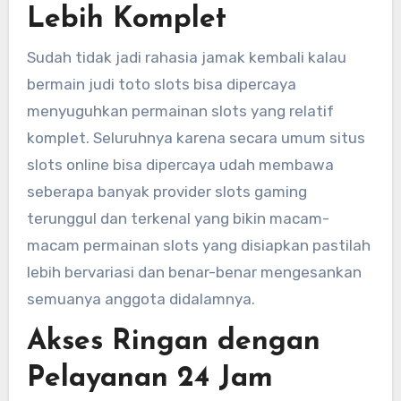
Lebih Komplet
Sudah tidak jadi rahasia jamak kembali kalau
bermain judi toto slots bisa dipercaya
menyuguhkan permainan slots yang relatif
komplet. Seluruhnya karena secara umum situs
slots online bisa dipercaya udah membawa
seberapa banyak provider slots gaming
terunggul dan terkenal yang bikin macam-
macam permainan slots yang disiapkan pastilah
lebih bervariasi dan benar-benar mengesankan
semuanya anggota didalamnya.
Akses Ringan dengan
Pelayanan 24 Jam