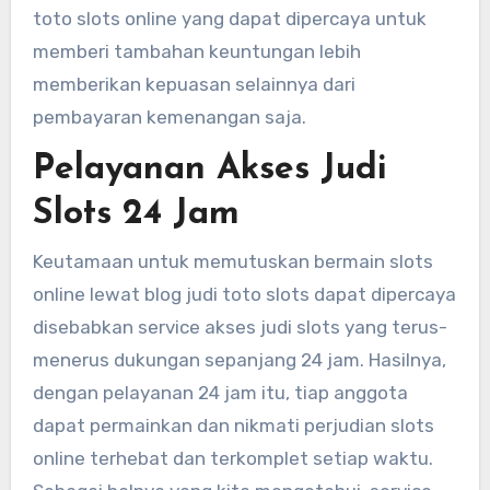
toto slots online yang dapat dipercaya untuk
memberi tambahan keuntungan lebih
memberikan kepuasan selainnya dari
pembayaran kemenangan saja.
Pelayanan Akses Judi
Slots 24 Jam
Keutamaan untuk memutuskan bermain slots
online lewat blog judi toto slots dapat dipercaya
disebabkan service akses judi slots yang terus-
menerus dukungan sepanjang 24 jam. Hasilnya,
dengan pelayanan 24 jam itu, tiap anggota
dapat permainkan dan nikmati perjudian slots
online terhebat dan terkomplet setiap waktu.