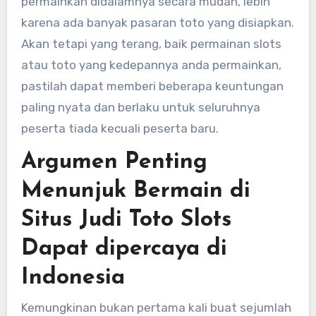
permainkan didalamnya secara mudah, lebih
karena ada banyak pasaran toto yang disiapkan.
Akan tetapi yang terang, baik permainan slots
atau toto yang kedepannya anda permainkan,
pastilah dapat memberi beberapa keuntungan
paling nyata dan berlaku untuk seluruhnya
peserta tiada kecuali peserta baru.
Argumen Penting
Menunjuk Bermain di
Situs Judi Toto Slots
Dapat dipercaya di
Indonesia
Kemungkinan bukan pertama kali buat sejumlah