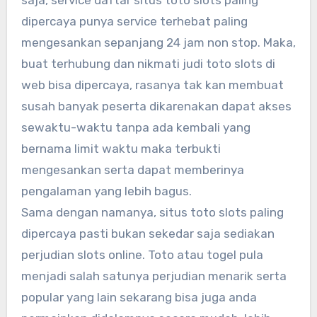
dipercaya punya service terhebat paling
mengesankan sepanjang 24 jam non stop. Maka,
buat terhubung dan nikmati judi toto slots di
web bisa dipercaya, rasanya tak kan membuat
susah banyak peserta dikarenakan dapat akses
sewaktu-waktu tanpa ada kembali yang
bernama limit waktu maka terbukti
mengesankan serta dapat memberinya
pengalaman yang lebih bagus.
Sama dengan namanya, situs toto slots paling
dipercaya pasti bukan sekedar saja sediakan
perjudian slots online. Toto atau togel pula
menjadi salah satunya perjudian menarik serta
popular yang lain sekarang bisa juga anda