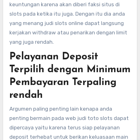
keuntungan karena akan diberi faksi situs di
slots pada ketika itu juga. Dengan itu dia anda
yang menang judi slots online dapat langsung
kerjakan withdraw atau penarikan dengan limit
yang juga rendah.
Pelayanan Deposit
Terpilih dengan Minimum
Pembayaran Terpaling
rendah
Argumen paling penting lain kenapa anda
penting bermain pada web judi toto slots dapat
dipercaya yaitu karena terus siap pelayanan
deposit terhebat untuk berikan keluasaan main