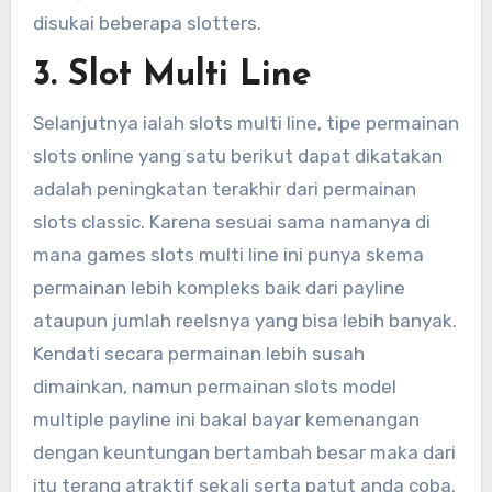
disukai beberapa slotters.
3. Slot Multi Line
Selanjutnya ialah slots multi line, tipe permainan
slots online yang satu berikut dapat dikatakan
adalah peningkatan terakhir dari permainan
slots classic. Karena sesuai sama namanya di
mana games slots multi line ini punya skema
permainan lebih kompleks baik dari payline
ataupun jumlah reelsnya yang bisa lebih banyak.
Kendati secara permainan lebih susah
dimainkan, namun permainan slots model
multiple payline ini bakal bayar kemenangan
dengan keuntungan bertambah besar maka dari
itu terang atraktif sekali serta patut anda coba.