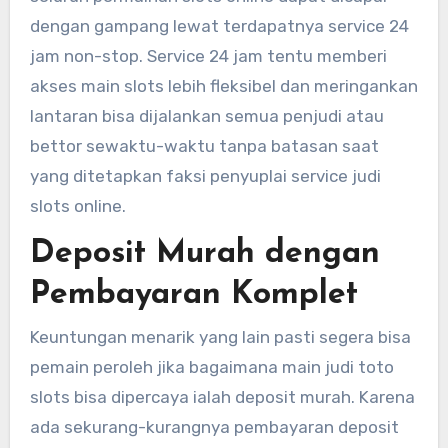
dengan gampang lewat terdapatnya service 24
jam non-stop. Service 24 jam tentu memberi
akses main slots lebih fleksibel dan meringankan
lantaran bisa dijalankan semua penjudi atau
bettor sewaktu-waktu tanpa batasan saat
yang ditetapkan faksi penyuplai service judi
slots online.
Deposit Murah dengan
Pembayaran Komplet
Keuntungan menarik yang lain pasti segera bisa
pemain peroleh jika bagaimana main judi toto
slots bisa dipercaya ialah deposit murah. Karena
ada sekurang-kurangnya pembayaran deposit