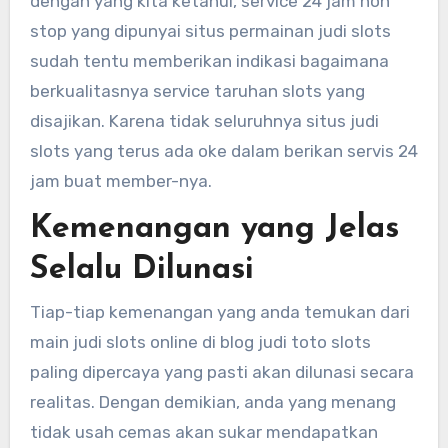
dengan yang kita ketahui, service 24 jam non
stop yang dipunyai situs permainan judi slots
sudah tentu memberikan indikasi bagaimana
berkualitasnya service taruhan slots yang
disajikan. Karena tidak seluruhnya situs judi
slots yang terus ada oke dalam berikan servis 24
jam buat member-nya.
Kemenangan yang Jelas
Selalu Dilunasi
Tiap-tiap kemenangan yang anda temukan dari
main judi slots online di blog judi toto slots
paling dipercaya yang pasti akan dilunasi secara
realitas. Dengan demikian, anda yang menang
tidak usah cemas akan sukar mendapatkan