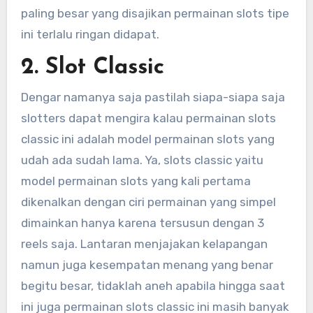
paling besar yang disajikan permainan slots tipe
ini terlalu ringan didapat.
2. Slot Classic
Dengar namanya saja pastilah siapa-siapa saja
slotters dapat mengira kalau permainan slots
classic ini adalah model permainan slots yang
udah ada sudah lama. Ya, slots classic yaitu
model permainan slots yang kali pertama
dikenalkan dengan ciri permainan yang simpel
dimainkan hanya karena tersusun dengan 3
reels saja. Lantaran menjajakan kelapangan
namun juga kesempatan menang yang benar
begitu besar, tidaklah aneh apabila hingga saat
ini juga permainan slots classic ini masih banyak