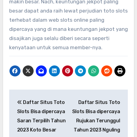
makin besar. Nach, keuntungan jekpot paling
besar dapat anda raih lewat perjudian toto slots
terhebat dalam web slots online paling
dipercaya yang di mana keuntungan jekpot yang
disajikan juga selalu diberi secara seperti
kenyataan untuk semua member-nya.
Post
Daftar Situs Toto
Daftar Situs Toto
navigation
Slots Bisa dipercaya
Slots Bisa dipercaya
Saran Terpilih Tahun
Rujukan Terunggul
2023 Koto Besar
Tahun 2023 Nguling