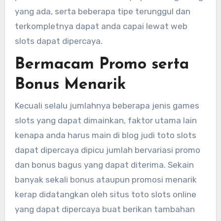
yang ada, serta beberapa tipe terunggul dan
terkompletnya dapat anda capai lewat web
slots dapat dipercaya.
Bermacam Promo serta
Bonus Menarik
Kecuali selalu jumlahnya beberapa jenis games
slots yang dapat dimainkan, faktor utama lain
kenapa anda harus main di blog judi toto slots
dapat dipercaya dipicu jumlah bervariasi promo
dan bonus bagus yang dapat diterima. Sekain
banyak sekali bonus ataupun promosi menarik
kerap didatangkan oleh situs toto slots online
yang dapat dipercaya buat berikan tambahan