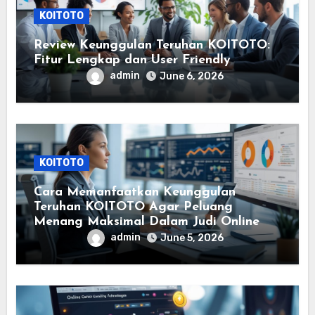
KOITOTO
Review Keunggulan Teruhan KOITOTO:
Fitur Lengkap dan User Friendly
admin
June 6, 2026
KOITOTO
Cara Memanfaatkan Keunggulan
Teruhan KOITOTO Agar Peluang
Menang Maksimal Dalam Judi Online
admin
June 5, 2026