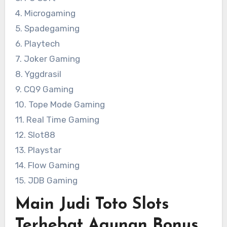
4. Microgaming
5. Spadegaming
6. Playtech
7. Joker Gaming
8. Yggdrasil
9. CQ9 Gaming
10. Tope Mode Gaming
11. Real Time Gaming
12. Slot88
13. Playstar
14. Flow Gaming
15. JDB Gaming
Main Judi Toto Slots
Terhebat Agunan Bonus