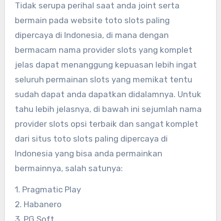
Tidak serupa perihal saat anda joint serta
bermain pada website toto slots paling
dipercaya di Indonesia, di mana dengan
bermacam nama provider slots yang komplet
jelas dapat menanggung kepuasan lebih ingat
seluruh permainan slots yang memikat tentu
sudah dapat anda dapatkan didalamnya. Untuk
tahu lebih jelasnya, di bawah ini sejumlah nama
provider slots opsi terbaik dan sangat komplet
dari situs toto slots paling dipercaya di
Indonesia yang bisa anda permainkan
bermainnya, salah satunya:
1. Pragmatic Play
2. Habanero
3. PG Soft