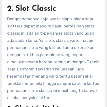
2. Slot Classic
Dengar namanya saja nyata siapa-siapa saja
slotters dapat mengira kalau permainan slots
classic ini adalah type games slots yang udah
ada sudah lama. Ya, slots classic yaitu macam
permainan slots yang kali pertama dikenalkan
dengan ciri-khas permainan yang ringan
dimainkan cuma karena tersusun dengan 3 reels
saja. Lantaran tawarkan keluasaan juga
kesempatan menang yang tentu besar sekali,
tidaklah heran bila hingga sampai saat ini lantas
permainan slots classic ini masih begitu banyak
disukai banyak slotters.