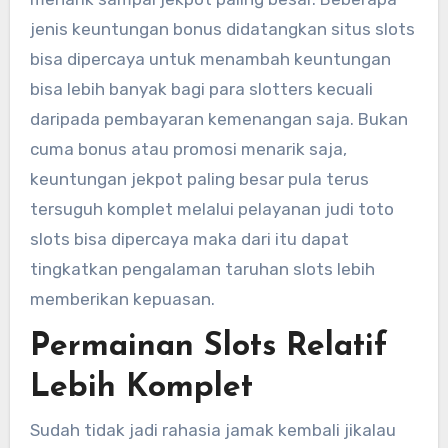
jenis keuntungan bonus didatangkan situs slots
bisa dipercaya untuk menambah keuntungan
bisa lebih banyak bagi para slotters kecuali
daripada pembayaran kemenangan saja. Bukan
cuma bonus atau promosi menarik saja,
keuntungan jekpot paling besar pula terus
tersuguh komplet melalui pelayanan judi toto
slots bisa dipercaya maka dari itu dapat
tingkatkan pengalaman taruhan slots lebih
memberikan kepuasan.
Permainan Slots Relatif
Lebih Komplet
Sudah tidak jadi rahasia jamak kembali jikalau