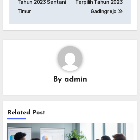
Tahun 2023 Sentani
Terpilih Tahun 2023
Timur
Gadingrejo
By
admin
Related Post