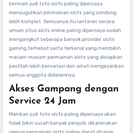
bermain judi toto slots paling dipercaya
menyuguhkan permainan slots yang condong
lebih komplet. Semuanya itu lantaran secara
umum situs slots online paling dipercaya sudah
mengangkut seberapa banyak provider slots
gaming terhebat serta terkenal yang membikin
macam-macam permainan slots yang disiapkan
pastilah lebih bervariasi dan amat mengesankan
semua anggota didalamnya.
Akses Gampang dengan
Service 24 Jam
Mainkan judi toto slots paling dipercaya akan
tidak bikin susah banyak penjudi, dikarenakan
semua permainan slots online dapat dicapai