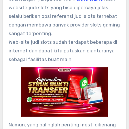
website judi slots yang bisa dipercaya jelas
selalu berikan opsi referensi judi slots terhebat
dengan membawa banyak provider slots gaming
sangat terpenting.
Web-site judi slots sudah terdapat beberapa di
internet dan dapat kita putuskan diantaranya
sebagai fasilitas buat main.
Namun, yang palinglah penting mesti dikenang