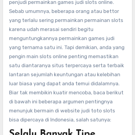
penjudi permainkan games judi slots online.
Sebab umumnya, beberapa orang atau bettor
yang terlalu sering permainkan permainan slots
karena udah merasai sendiri begitu
menguntungkannya permainkan games judi
yang ternama satu ini. Tapi demikian, anda yang
pengin main slots online penting memastikan
satu diantaranya situs terpercaya serta terbaik
lantaran sejumlah keuntungan atau kelebihan
luar biasa yang dapat anda temui didalamnya.
Biar tak membikin kuatir mencoba, baca berikut
di bawah ini beberapa argumen pentingnya
menunjuk bermain di website judi toto slots
bisa dipercaya di Indonesia, salah satunya:
Selalu Banyak Tipe