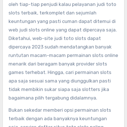
oleh tiap-tiap penjudi kalau pelayanan judi toto
slots terbaik, terkomplet dan sejumlah
keuntungan yang pasti cuman dapat ditemui di
web judi slots online yang dapat dipercaya saja.
Diketahui, web-site judi toto slots dapat
dipercaya 2023 sudah mendatangkan banyak
runtutan macam-macam permainan slots online
menarik dari beragam banyak provider slots
games terhebat. Hingga, cari permainan slots
apa saja sesuai sama yang diunggulkan pasti
tidak membikin sukar siapa saja slotters jika
bagaimana pilih tergabung didalamnya.
Bukan sekedar memberi opsi permainan slots
terbaik dengan ada banyaknya keuntungan
saja, service daftar situs toto slots paling