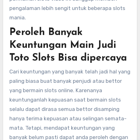
pengalaman lebih sengit untuk beberapa slots
mania.
Peroleh Banyak
Keuntungan Main Judi
Toto Slots Bisa dipercaya
Cari keuntungan yang banyak telah jadi hal yang
paling biasa buat banyak penjudi atau bettor
yang bermain slots online. Karenanya
keuntunganlah kepuasan saat bermain slots
selalu dapat dirasa semua bettor disamping
hanya terima kepuasan atau selingan semata-
mata. Tetapi, mendapat keuntungan yang
banyak belum pasti dapat anda peroleh dengan