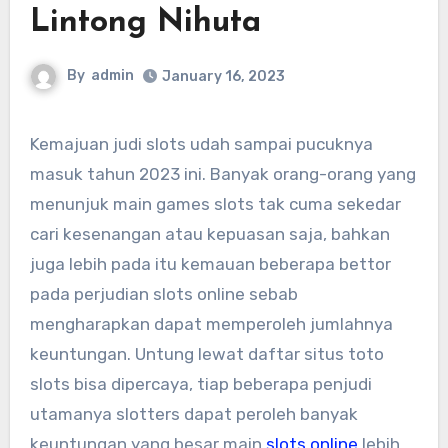
Lintong Nihuta
By
admin
January 16, 2023
Kemajuan judi slots udah sampai pucuknya
masuk tahun 2023 ini. Banyak orang-orang yang
menunjuk main games slots tak cuma sekedar
cari kesenangan atau kepuasan saja, bahkan
juga lebih pada itu kemauan beberapa bettor
pada perjudian slots online sebab
mengharapkan dapat memperoleh jumlahnya
keuntungan. Untung lewat daftar situs toto
slots bisa dipercaya, tiap beberapa penjudi
utamanya slotters dapat peroleh banyak
keuntungan yang besar main
slots online
lebih