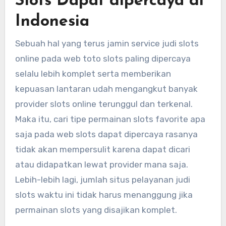
Slots Dapat dipercaya di
Indonesia
Sebuah hal yang terus jamin service judi slots
online pada web toto slots paling dipercaya
selalu lebih komplet serta memberikan
kepuasan lantaran udah mengangkut banyak
provider slots online terunggul dan terkenal.
Maka itu, cari tipe permainan slots favorite apa
saja pada web slots dapat dipercaya rasanya
tidak akan mempersulit karena dapat dicari
atau didapatkan lewat provider mana saja.
Lebih-lebih lagi, jumlah situs pelayanan judi
slots waktu ini tidak harus menanggung jika
permainan slots yang disajikan komplet.