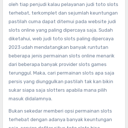
oleh tiap penjudi kalau pelayanan judi toto slots
terhebat, terkomplet dan sejumlah keuntungan
pastilah cuma dapat ditemui pada website judi
slots online yang paling dipercaya saja. Sudah
diketahui, web judi toto slots paling dipercaya
2023 udah mendatangkan banyak runtutan
beberapa jenis permainan slots online menarik
dari beberapa banyak provider slots games
terunggul. Maka, cari permainan slots apa saja
persis yang diunggulkan pastilah tak kan bikin
sukar siapa saja slotters apabila mana pilih
masuk didalamnya.
Bukan sekedar memberi opsi permainan slots
terhebat dengan adanya banyak keuntungan
saja, service daftar situs toto slots bisa