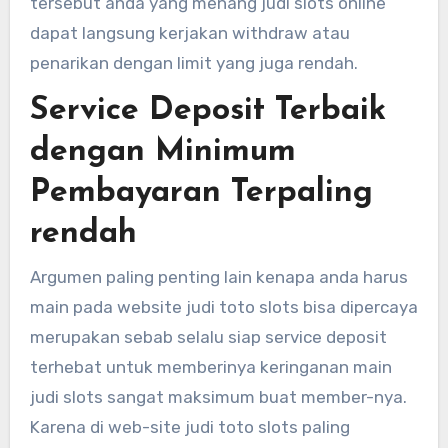
tersebut anda yang menang judi slots online
dapat langsung kerjakan withdraw atau
penarikan dengan limit yang juga rendah.
Service Deposit Terbaik
dengan Minimum
Pembayaran Terpaling
rendah
Argumen paling penting lain kenapa anda harus
main pada website judi toto slots bisa dipercaya
merupakan sebab selalu siap service deposit
terhebat untuk memberinya keringanan main
judi slots sangat maksimum buat member-nya.
Karena di web-site judi toto slots paling