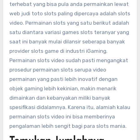
terhebat yang bisa pula anda permainkan lewat
web judi toto slots paling dipercaya adalah slots
video. Permainan slots yang satu berikut adalah
satu diantara variasi games slots teranyar yang
saat ini banyak mulai dilansir seberapa banyak
provider slots game di industri iGaming.
Permainan slots video sudah pasti mengangkat
prosedur permainan slots serupa video
permainan yang pasti lebih inovatif dengan
objek gaming lebih kekinian, makin menarik
dimainkan dan kebanyakan miliki banyak
spesifikasi didalamnya. Karena itu, alamiah kalau
permainan slots video ini bisa memberinya
pengalaman lebih sengit bagi para slots mania.