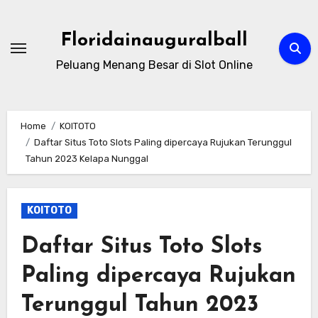
Skip
to
Floridainauguralball
content
Peluang Menang Besar di Slot Online
Home
KOITOTO
Daftar Situs Toto Slots Paling dipercaya Rujukan Terunggul
Tahun 2023 Kelapa Nunggal
KOITOTO
Daftar Situs Toto Slots
Paling dipercaya Rujukan
Terunggul Tahun 2023