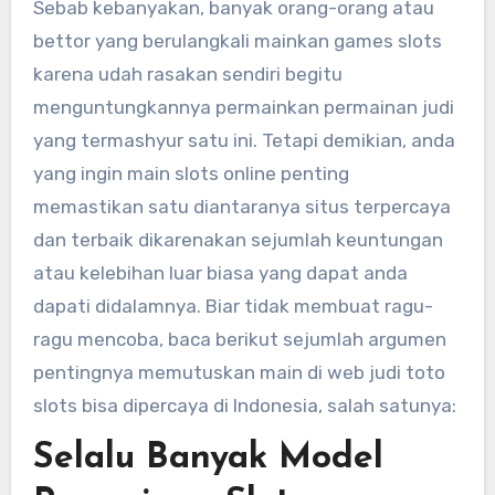
Sebab kebanyakan, banyak orang-orang atau
bettor yang berulangkali mainkan games slots
karena udah rasakan sendiri begitu
menguntungkannya permainkan permainan judi
yang termashyur satu ini. Tetapi demikian, anda
yang ingin main slots online penting
memastikan satu diantaranya situs terpercaya
dan terbaik dikarenakan sejumlah keuntungan
atau kelebihan luar biasa yang dapat anda
dapati didalamnya. Biar tidak membuat ragu-
ragu mencoba, baca berikut sejumlah argumen
pentingnya memutuskan main di web judi toto
slots bisa dipercaya di Indonesia, salah satunya:
Selalu Banyak Model