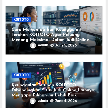
KOITOTO
Cara Memanfaatkan Keunggulan
Teruhan KOITOTO Agar Peluang
Menang Maksimal Dalam Judi Online
admin
June 5, 2026
KOITOTO
Keunggulan Teruhan KOITOTO
Dibandingkan Situs Judi Online Lainnya:
Mengapa Pilihan Ini Lebih Baik
admin
June 4, 2026