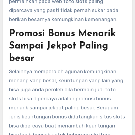
permainkan pada web toto slots paling
dipercaya yang pasti tidak pernah sukar pada
berikan besarnya kemungkinan kemenangan.
Promosi Bonus Menarik
Sampai Jekpot Paling
besar
Selainnya memperoleh agunan kemungkinan
menang yang besar, keuntungan yang lain yang
bisa juga anda peroleh bila bermain judi toto
slots bisa dipercaya adalah promosi bonus
menarik sampai jekpot paling besar. Beragam
jenis keuntungan bonus didatangkan situs slots
bisa dipercaya buat menambah keuntungan
bisa lebih banyak untuk beberapa slotters