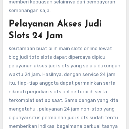
memberi kepuasan selainnya dari pembayaran
kemenangan saja.
Pelayanan Akses Judi
Slots 24 Jam
Keutamaan buat pilih main slots online lewat
blog judi toto slots dapat dipercaya dipicu
pelayanan akses judi slots yang selalu dukungan
waktu 24 jam. Hasilnya, dengan service 24 jam
itu, tiap-tiap anggota dapat permainkan serta
nikmati perjudian slots online terpilih serta
terkomplet setiap saat. Sama dengan yang kita
mengetahui, pelayanan 24 jam non-stop yang
dipunyai situs permainan judi slots sudah tentu
memberikan indikasi bagaimana berkualitasnya