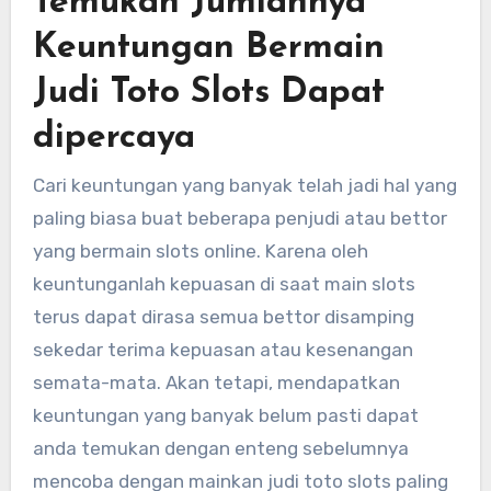
Temukan Jumlahnya
Keuntungan Bermain
Judi Toto Slots Dapat
dipercaya
Cari keuntungan yang banyak telah jadi hal yang
paling biasa buat beberapa penjudi atau bettor
yang bermain slots online. Karena oleh
keuntunganlah kepuasan di saat main slots
terus dapat dirasa semua bettor disamping
sekedar terima kepuasan atau kesenangan
semata-mata. Akan tetapi, mendapatkan
keuntungan yang banyak belum pasti dapat
anda temukan dengan enteng sebelumnya
mencoba dengan mainkan judi toto slots paling