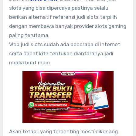
slots yang bisa dipercaya pastinya selalu
berikan alternatif referensi judi slots terpilih
dengan membawa banyak provider slots gaming
paling terutama.
Web judi slots sudah ada beberapa di internet
serta dapat kita tentukan diantaranya jadi
media buat main.
Akan tetapi, yang terpenting mesti dikenang