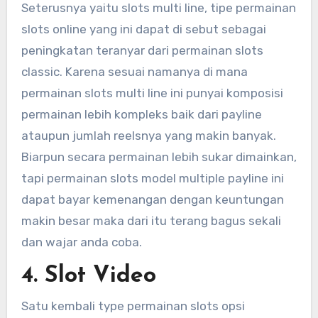
Seterusnya yaitu slots multi line, tipe permainan
slots online yang ini dapat di sebut sebagai
peningkatan teranyar dari permainan slots
classic. Karena sesuai namanya di mana
permainan slots multi line ini punyai komposisi
permainan lebih kompleks baik dari payline
ataupun jumlah reelsnya yang makin banyak.
Biarpun secara permainan lebih sukar dimainkan,
tapi permainan slots model multiple payline ini
dapat bayar kemenangan dengan keuntungan
makin besar maka dari itu terang bagus sekali
dan wajar anda coba.
4. Slot Video
Satu kembali type permainan slots opsi