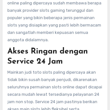
online paling dipercaya sudah membawa berapa
banyak provider slots gaming terunggul dan
populer yang bikin beberapa jenis permainan
slots yang disiapkan yang pasti lebih bermacam
dan sangatlah memberi kepuasan semua
anggota didalamnya.
Akses Ringan dengan
Service 24 Jam
Mainkan judi toto slots paling dipercaya akan
tidak bikin susah banyak penjudi, dikarenakan
seluruhnya permainan slots online dapat dicapai
secara mudah lewat tersedianya pelayanan 24
jam non stop. Service 24 jam pastinya berikan
akses main slots lebih fleksibel serta