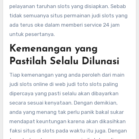
pelayanan taruhan slots yang disiapkan. Sebab
tidak semuanya situs permainan judi slots yang
ada terus oke dalam memberi service 24 jam
untuk pesertanya.
Kemenangan yang
Pastilah Selalu Dilunasi
Tiap kemenangan yang anda peroleh dari main
judi slots online di web judi toto slots paling
dipercaya yang pasti selalu akan dibayarkan
secara sesuai kenyataan. Dengan demikian,
anda yang menang tak perlu panik bakal sukar
mendapat keuntungan karena akan dikasihkan
faksi situs di slots pada waktu itu juga. Dengan