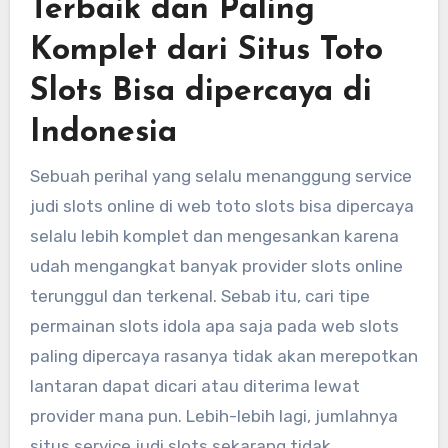
Terbaik dan Paling
Komplet dari Situs Toto
Slots Bisa dipercaya di
Indonesia
Sebuah perihal yang selalu menanggung service
judi slots online di web toto slots bisa dipercaya
selalu lebih komplet dan mengesankan karena
udah mengangkat banyak provider slots online
terunggul dan terkenal. Sebab itu, cari tipe
permainan slots idola apa saja pada web slots
paling dipercaya rasanya tidak akan merepotkan
lantaran dapat dicari atau diterima lewat
provider mana pun. Lebih-lebih lagi, jumlahnya
situs service judi slots sekarang tidak