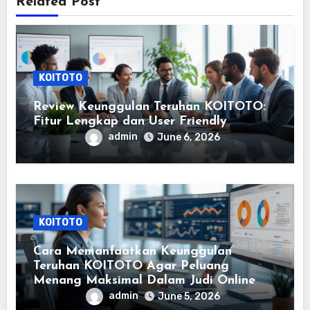
Related Post
KOITOTO
Review Keunggulan Teruhan KOITOTO:
Fitur Lengkap dan User Friendly
admin
June 6, 2026
KOITOTO
Cara Memanfaatkan Keunggulan
Teruhan KOITOTO Agar Peluang
Menang Maksimal Dalam Judi Online
admin
June 5, 2026