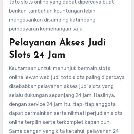
toto slots online yang dapat dipercaya buat
berikan tambahan keuntungan lebih
mengesankan disamping ketimbang
pembayaran kemenangan saja.
Pelayanan Akses Judi
Slots 24 Jam
Keutamaan untuk menunjuk bermain slots
online lewat web judi toto slots paling dipercaya
disebabkan pelayanan akses judi slots yang
selalu dukungan sepanjang 24 jam. Hasilnya,
dengan service 24 jam itu, tiap-tiap anggota
dapat permainkan serta nikmati perjudian slots
online terpilih serta terkomplet kapan pun.
Sama dengan yang kita ketahui, pelayanan 24