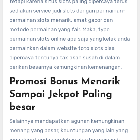
tetapi karena situs slots paling dipercaya terus
sediakan service judi slots dengan permainan-
permainan slots menarik, amat gacor dan
metode permainan yang fair. Maka, type
permainan slots online apa saja yang kelak anda
permainkan dalam website toto slots bisa
dipercaya tentunya tak akan susah di dalam
berikan besarnya kemungkinan kemenangan.
Promosi Bonus Menarik
Sampai Jekpot Paling
besar
Selainnya mendapatkan agunan kemungkinan
menang yang besar, keuntungan yang lain yang
juga dapat anda peroleh jikalau bermain judi