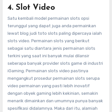
4. Slot Video
Satu kembali model permainan slots opsi
terunggul yang dapat juga anda permainkan
lewat blog judi toto slots paling dipercaya ialah
slots video. Permainan slots yang berikut
sebagai satu diantara jenis permainan slots
terkini yang saat ini banyak mulai dilansir
seberapa banyak provider slots game di industri
iGaming. Permainan slots video pastinya
mengangkut prosedur permainan slots serupa
video permainan yang pasti lebih inovatif
dengan obyek gaming lebih kekinian, semakin
menarik dimainkan dan umumnya punya banyak
spesifikasi didalamnya. Maka dari itu, alamiah