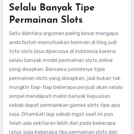
Selalu Banyak Tipe
Permainan Slots
Satu diantara argumen paling besar mengapa
anda butuh memutuskan bermain di blog judi
toto slots bisa dipercaya di Indonesia karena
selalu banyak model permainan slots online
yang disajikan. Bersama jumlahnya type
permainan slots yang disiapkan, jadi bukan tak
mungkin tiap-tiap beberapa penjudi akan selalu
simpel mendapati makin banyak kepuasan
sebab dapat permainkan games slots tipe apa
saja. Ditambah lagi sebab ingat saat ini pun
telah ada sekitaran lebih dari pada beberapa
ratus juga beberapa ribu permainan slots dari