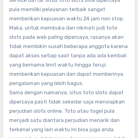
pula memiliki pelayanan terbaik sangat
memberikan kepuasan waktu 24 jam non stop.
Maka, untuk membuka dan nikmati judi toto
slots pada web paling dipercaya, rasanya akan
tidak membikin susah beberapa anggota karena
dapat akses setiap saat tanpa ada ada kembali
yang bernama limit waktu hingga teruji
memberikan kepuasan dan dapat memberinya
pengalaman yang lebih bagus.
Sama dengan namanya, situs toto slots dapat
dipercaya pasti tidak sekedar saja menyiapkan
perjudian slots online. Toto atau togel pula
menjadi satu diantara perjudian menarik dan
terkenal yang lain waktu ini bisa juga anda