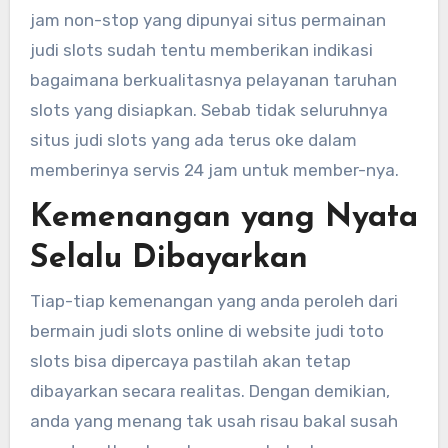
jam non-stop yang dipunyai situs permainan
judi slots sudah tentu memberikan indikasi
bagaimana berkualitasnya pelayanan taruhan
slots yang disiapkan. Sebab tidak seluruhnya
situs judi slots yang ada terus oke dalam
memberinya servis 24 jam untuk member-nya.
Kemenangan yang Nyata
Selalu Dibayarkan
Tiap-tiap kemenangan yang anda peroleh dari
bermain judi slots online di website judi toto
slots bisa dipercaya pastilah akan tetap
dibayarkan secara realitas. Dengan demikian,
anda yang menang tak usah risau bakal susah