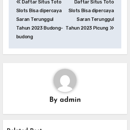
Daftar Situs Toto
Daftar Situs Toto
navigation
Slots Bisa dipercaya
Slots Bisa dipercaya
Saran Terunggul
Saran Terunggul
Tahun 2023 Budong-
Tahun 2023 Picung
budong
By
admin