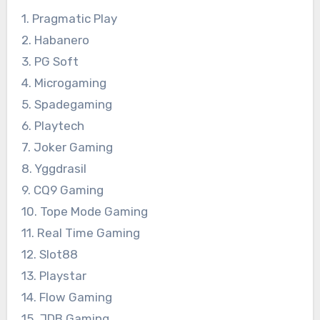
1. Pragmatic Play
2. Habanero
3. PG Soft
4. Microgaming
5. Spadegaming
6. Playtech
7. Joker Gaming
8. Yggdrasil
9. CQ9 Gaming
10. Tope Mode Gaming
11. Real Time Gaming
12. Slot88
13. Playstar
14. Flow Gaming
15. JDB Gaming