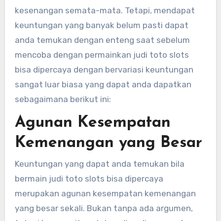
kesenangan semata-mata. Tetapi, mendapat
keuntungan yang banyak belum pasti dapat
anda temukan dengan enteng saat sebelum
mencoba dengan permainkan judi toto slots
bisa dipercaya dengan bervariasi keuntungan
sangat luar biasa yang dapat anda dapatkan
sebagaimana berikut ini:
Agunan Kesempatan
Kemenangan yang Besar
Keuntungan yang dapat anda temukan bila
bermain judi toto slots bisa dipercaya
merupakan agunan kesempatan kemenangan
yang besar sekali. Bukan tanpa ada argumen,