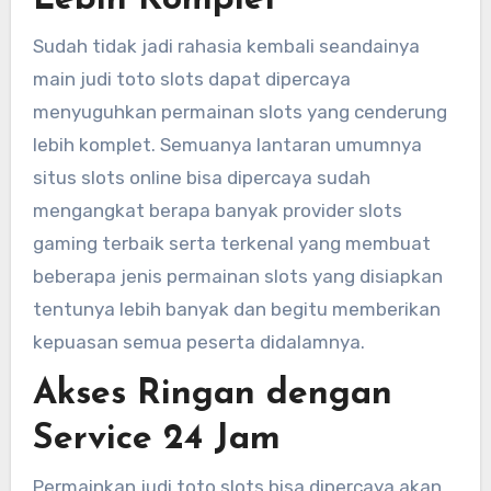
Sudah tidak jadi rahasia kembali seandainya
main judi toto slots dapat dipercaya
menyuguhkan permainan slots yang cenderung
lebih komplet. Semuanya lantaran umumnya
situs slots online bisa dipercaya sudah
mengangkat berapa banyak provider slots
gaming terbaik serta terkenal yang membuat
beberapa jenis permainan slots yang disiapkan
tentunya lebih banyak dan begitu memberikan
kepuasan semua peserta didalamnya.
Akses Ringan dengan
Service 24 Jam
Permainkan judi toto slots bisa dipercaya akan