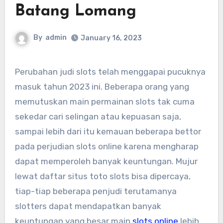
Batang Lomang
By
admin
January 16, 2023
Perubahan judi slots telah menggapai pucuknya
masuk tahun 2023 ini. Beberapa orang yang
memutuskan main permainan slots tak cuma
sekedar cari selingan atau kepuasan saja,
sampai lebih dari itu kemauan beberapa bettor
pada perjudian slots online karena mengharap
dapat memperoleh banyak keuntungan. Mujur
lewat daftar situs toto slots bisa dipercaya,
tiap-tiap beberapa penjudi terutamanya
slotters dapat mendapatkan banyak
keuntungan yang besar main
slots online
lebih